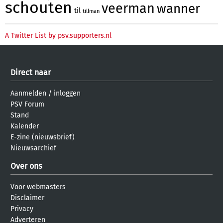
schouten
veerman
wanner
til
tillman
A Twitter List by psv.supporters.nl
Direct naar
Aanmelden
/
inloggen
PSV Forum
Stand
Kalender
E-zine (nieuwsbrief)
Nieuwsarchief
Over ons
Voor webmasters
Disclaimer
Privacy
Adverteren