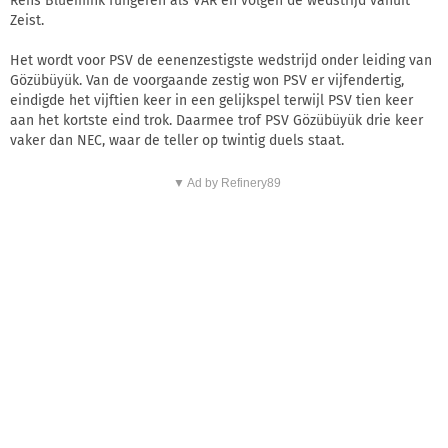
Rens Bluemink fungeren als VAR en volgen de wedstrijd vanuit
Zeist.
Het wordt voor PSV de eenenzestigste wedstrijd onder leiding van
Gözübüyük. Van de voorgaande zestig won PSV er vijfendertig,
eindigde het vijftien keer in een gelijkspel terwijl PSV tien keer
aan het kortste eind trok. Daarmee trof PSV Gözübüyük drie keer
vaker dan NEC, waar de teller op twintig duels staat.
▼ Ad by Refinery89