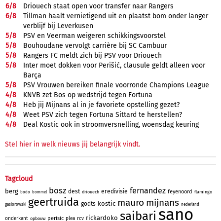
6/
8
Driouech staat open voor transfer naar Rangers
6/
8
Tillman haalt vernietigend uit en plaatst bom onder langer
verblijf bij Leverkusen
5/
8
PSV en Veerman weigeren schikkingsvoorstel
5/
8
Bouhoudane vervolgt carrière bij SC Cambuur
5/
8
Rangers FC meldt zich bij PSV voor Driouech
5/
8
Inter moet dokken voor Perišić, clausule geldt alleen voor
Barça
5/
8
PSV Vrouwen bereiken finale voorronde Champions League
4/
8
KNVB zet Bos op wedstrijd tegen Fortuna
4/
8
Heb jij Mijnans al in je favoriete opstelling gezet?
4/
8
Weet PSV zich tegen Fortuna Sittard te herstellen?
4/
8
Deal Kostic ook in stroomversnelling, woensdag keuring
Stel hier in welk nieuws jij belangrijk vindt.
Tagcloud
bosz
fernandez
berg
dest
eredivisie
feyenoord
driouech
flamingo
bodo
bommel
geertruida
mauro
mijnans
kostic
godts
gasiorowski
nederland
sano
saibari
rickardoko
perisic
onderkant
plea
rcv
opbouw