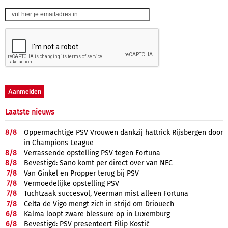
Laatste nieuws
8/
8
Oppermachtige PSV Vrouwen dankzij hattrick Rijsbergen door
in Champions League
8/
8
Verrassende opstelling PSV tegen Fortuna
8/
8
Bevestigd: Sano komt per direct over van NEC
7/
8
Van Ginkel en Pröpper terug bij PSV
7/
8
Vermoedelijke opstelling PSV
7/
8
Tuchtzaak succesvol, Veerman mist alleen Fortuna
7/
8
Celta de Vigo mengt zich in strijd om Driouech
6/
8
Kalma loopt zware blessure op in Luxemburg
6/
8
Bevestigd: PSV presenteert Filip Kostić