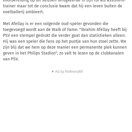
voorbereiding op dit seizoen terugkeerde in zijn rol als assistent-
trainer maar tot de conclusie kwam dat hij een leven buiten de
voetballerij ambieert.
Met Afellay is er een volgende oud-speler gevonden die
toegevoegd wordt aan de Walk of Fame: "Ibrahim Afellay heeft bij
PSV een stempel gedrukt die verder gaat dan statistieken alleen.
Hij was een speler die fans op het puntje van hun stoel zette. We
zijn blij dat we hem op deze manier een permanente plek kunnen
geven in het Philips Stadion", zo valt te lezen op de clubkanalen
van PSV.
▼ Ad by Refinery89