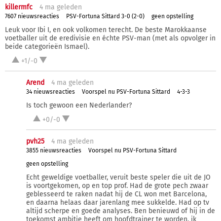
killermfc
4 ma
geleden
7607 nieuwsreacties
PSV-Fortuna Sittard 3-0 (2-0)
geen opstelling
Leuk voor Ibi I, en ook volkomen terecht. De beste Marokkaanse
voetballer uit de eredivisie en échte PSV-man (met als opvolger in
beide categorieën Ismael).
+1/-0
Arend
4 ma
geleden
34 nieuwsreacties
Voorspel nu PSV-Fortuna Sittard
4-3-3
Is toch gewoon een Nederlander?
+0/-0
pvh25
4 ma
geleden
3855 nieuwsreacties
Voorspel nu PSV-Fortuna Sittard
geen opstelling
Echt geweldige voetballer, veruit beste speler die uit de JO
is voortgekomen, op en top prof. Had de grote pech zwaar
geblesseerd te raken nadat hij de CL won met Barcelona,
en daarna helaas daar jarenlang mee sukkelde. Had op tv
altijd scherpe en goede analyses. Ben benieuwd of hij in de
toekomst ambitie heeft om hoofdtrainer te worden, ik