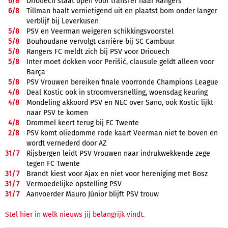
6/
8
Driouech staat open voor transfer naar Rangers
6/
8
Tillman haalt vernietigend uit en plaatst bom onder langer
verblijf bij Leverkusen
5/
8
PSV en Veerman weigeren schikkingsvoorstel
5/
8
Bouhoudane vervolgt carrière bij SC Cambuur
5/
8
Rangers FC meldt zich bij PSV voor Driouech
5/
8
Inter moet dokken voor Perišić, clausule geldt alleen voor
Barça
5/
8
PSV Vrouwen bereiken finale voorronde Champions League
4/
8
Deal Kostic ook in stroomversnelling, woensdag keuring
4/
8
Mondeling akkoord PSV en NEC over Sano, ook Kostic lijkt
naar PSV te komen
4/
8
Drommel keert terug bij FC Twente
2/
8
PSV komt oliedomme rode kaart Veerman niet te boven en
wordt vernederd door AZ
31/
7
Rijsbergen leidt PSV Vrouwen naar indrukwekkende zege
tegen FC Twente
31/
7
Brandt kiest voor Ajax en niet voor hereniging met Bosz
31/
7
Vermoedelijke opstelling PSV
31/
7
Aanvoerder Mauro Júnior blijft PSV trouw
Stel hier in welk nieuws jij belangrijk vindt.