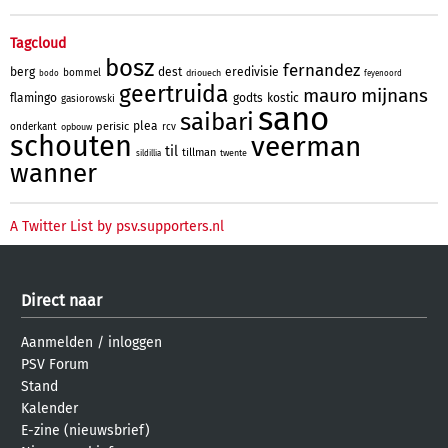
Tagcloud
bosz
fernandez
berg
dest
eredivisie
bommel
driouech
bodo
feyenoord
geertruida
mauro
mijnans
flamingo
godts
kostic
gasiorowski
sano
saibari
plea
perisic
onderkant
rcv
opbouw
schouten
veerman
til
tillman
twente
sildillia
wanner
A Twitter List by psv.supporters.nl
Direct naar
Aanmelden
/
inloggen
PSV Forum
Stand
Kalender
E-zine (nieuwsbrief)