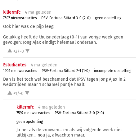
killermfc
4 ma
geleden
7597 nieuwsreacties
PSV-Fortuna Sittard 3-0 (2-0)
geen opstelling
Ook hier was de pijp leeg.
Gelukkig heeft de thuisnederlaag (0-1) van vorige week geen
gevolgen: Jong Ajax eindigt helemaal onderaan.
+2/-0
Estudiantes
4 ma
geleden
1901 nieuwsreacties
PSV-Fortuna Sittard 2-1 (1-0)
incomplete opstelling
Dan is het toch wel beschamend dat JPSV tegen Jong Ajax in 2
wedstrijden maar 1 schamel puntje haalt.
+1/-0
killermfc
4 ma
geleden
7597 nieuwsreacties
PSV-Fortuna Sittard 3-0 (2-0)
geen opstelling
Ja net als de vrouwen... en als wij volgende week niet
uitkijken... nou ja, afwachten maar.