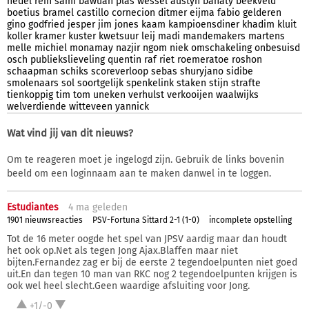
hedel
rein
sami
bawuah
plas
wessel
austyn
bahaty
beekveld
boetius
bramel
castillo
cornecion
ditmer
eijma
fabio
gelderen
gino
godfried
jesper
jim
jones
kaam
kampioensdiner
khadim
kluit
koller
kramer
kuster
kwetsuur
leij
madi
mandemakers
martens
melle
michiel
monamay
nazjir
ngom
niek
omschakeling
onbesuisd
osch
publiekslieveling
quentin
raf
riet
roemeratoe
roshon
schaapman
schiks
scoreverloop
sebas
shuryjano
sidibe
smolenaars
sol
soortgelijk
spenkelink
staken
stijn
strafte
tienkoppig
tim
tom
uneken
verhulst
verkooijen
waalwijks
welverdiende
witteveen
yannick
Wat vind jij van dit nieuws?
Om te reageren moet je ingelogd zijn. Gebruik de links bovenin
beeld om een loginnaam aan te maken danwel in te loggen.
Estudiantes
4 ma
geleden
1901 nieuwsreacties
PSV-Fortuna Sittard 2-1 (1-0)
incomplete opstelling
Tot de 16 meter oogde het spel van JPSV aardig maar dan houdt
het ook op.Net als tegen Jong Ajax.Blaffen maar niet
bijten.Fernandez zag er bij de eerste 2 tegendoelpunten niet goed
uit.En dan tegen 10 man van RKC nog 2 tegendoelpunten krijgen is
ook wel heel slecht.Geen waardige afsluiting voor Jong.
+1/-0