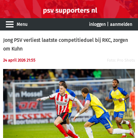
Menu
inloggen
|
aanmelden
Jong PSV verliest laatste competitieduel bij RKC, zorgen
om Kuhn
24 april 2026 21:55
Foto: Pro Shots