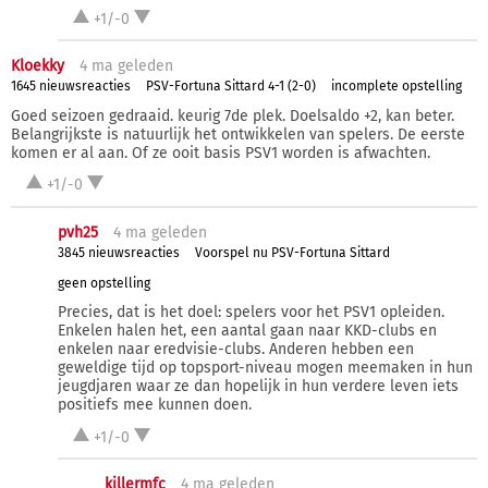
+1/-0
Kloekky
4 ma
geleden
1645 nieuwsreacties
PSV-Fortuna Sittard 4-1 (2-0)
incomplete opstelling
Goed seizoen gedraaid. keurig 7de plek. Doelsaldo +2, kan beter.
Belangrijkste is natuurlijk het ontwikkelen van spelers. De eerste
komen er al aan. Of ze ooit basis PSV1 worden is afwachten.
+1/-0
pvh25
4 ma
geleden
3845 nieuwsreacties
Voorspel nu PSV-Fortuna Sittard
geen opstelling
Precies, dat is het doel: spelers voor het PSV1 opleiden.
Enkelen halen het, een aantal gaan naar KKD-clubs en
enkelen naar eredvisie-clubs. Anderen hebben een
geweldige tijd op topsport-niveau mogen meemaken in hun
jeugdjaren waar ze dan hopelijk in hun verdere leven iets
positiefs mee kunnen doen.
+1/-0
killermfc
4 ma
geleden