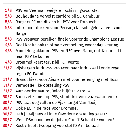
5/
8
PSV en Veerman weigeren schikkingsvoorstel
5/
8
Bouhoudane vervolgt carrière bij SC Cambuur
5/
8
Rangers FC meldt zich bij PSV voor Driouech
5/
8
Inter moet dokken voor Perišić, clausule geldt alleen voor
Barça
5/
8
PSV Vrouwen bereiken finale voorronde Champions League
4/
8
Deal Kostic ook in stroomversnelling, woensdag keuring
4/
8
Mondeling akkoord PSV en NEC over Sano, ook Kostic lijkt
naar PSV te komen
4/
8
Drommel keert terug bij FC Twente
31/
7
Rijsbergen leidt PSV Vrouwen naar indrukwekkende zege
tegen FC Twente
31/
7
Brandt kiest voor Ajax en niet voor hereniging met Bosz
31/
7
Vermoedelijke opstelling PSV
31/
7
Aanvoerder Mauro Júnior blijft PSV trouw
30/
7
Sano zet zinnen op PSV, sleutelrol voor zaakwaarnemer
30/
7
PSV laat oog vallen op Ajax-target Van Rooij
30/
7
Ook NEC in de race voor Drommel
30/
7
Heb jij Mijnans al in je favoriete opstelling gezet?
30/
7
Weet PSV opnieuw de Johan Cruijff Schaal te winnen?
30/
7
Kostić heeft tweejarig voorstel PSV in beraad