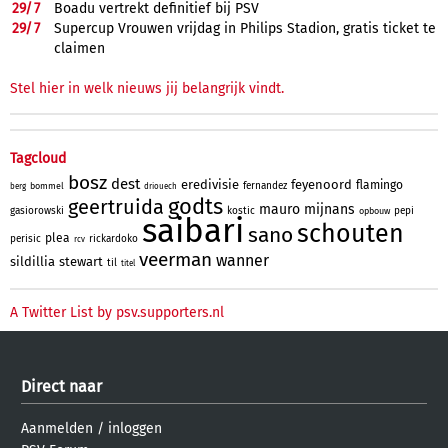
29/
7
Boadu vertrekt definitief bij PSV
29/
7
Supercup Vrouwen vrijdag in Philips Stadion, gratis ticket te
claimen
Stel hier in welk nieuws jij belangrijk vindt.
Tagcloud
bosz
dest
eredivisie
feyenoord
flamingo
fernandez
bommel
berg
driouech
godts
geertruida
mauro
mijnans
gasiorowski
kostic
pepi
opbouw
saibari
schouten
sano
plea
perisic
rickardoko
rcv
veerman
wanner
sildillia
stewart
til
titel
A Twitter List by psv.supporters.nl
Direct naar
Aanmelden
/
inloggen