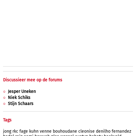
Discussieer mee op de forums
Jesper Uneken
Niek Schiks
Stijn Schaars
Tags
jong
rkc
fage
kuhn
venne
bouhoudane
cleonise
denilho
fernandez