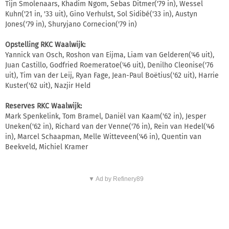
Tijn Smolenaars, Khadim Ngom, Sebas Ditmer('79 in), Wessel
Kuhn('21 in, '33 uit), Gino Verhulst, Sol Sidibé('33 in), Austyn
Jones('79 in), Shuryjano Cornecion('79 in)
Opstelling RKC Waalwijk:
Yannick van Osch, Roshon van Eijma, Liam van Gelderen('46 uit),
Juan Castillo, Godfried Roemeratoe('46 uit), Denilho Cleonise('76
uit), Tim van der Leij, Ryan Fage, Jean-Paul Boëtius('62 uit), Harrie
Kuster('62 uit), Nazjir Held
Reserves RKC Waalwijk:
Mark Spenkelink, Tom Bramel, Daniël van Kaam('62 in), Jesper
Uneken('62 in), Richard van der Venne('76 in), Rein van Hedel('46
in), Marcel Schaapman, Melle Witteveen('46 in), Quentin van
Beekveld, Michiel Kramer
▼ Ad by Refinery89