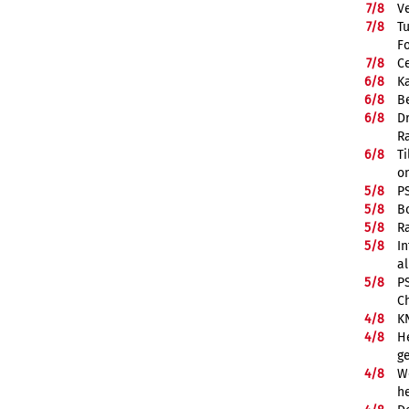
7/
8
V
7/
8
T
F
7/
8
Ce
6/
8
K
6/
8
Be
6/
8
D
R
6/
8
Ti
on
5/
8
P
5/
8
B
5/
8
R
5/
8
In
a
5/
8
P
C
4/
8
K
4/
8
He
g
4/
8
We
he