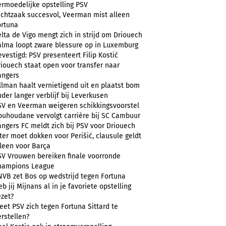
ermoedelijke opstelling PSV
uchtzaak succesvol, Veerman mist alleen
ortuna
lta de Vigo mengt zich in strijd om Driouech
alma loopt zware blessure op in Luxemburg
vestigd: PSV presenteert Filip Kostić
riouech staat open voor transfer naar
angers
llman haalt vernietigend uit en plaatst bom
der langer verblijf bij Leverkusen
SV en Veerman weigeren schikkingsvoorstel
ouhoudane vervolgt carrière bij SC Cambuur
angers FC meldt zich bij PSV voor Driouech
ter moet dokken voor Perišić, clausule geldt
lleen voor Barça
SV Vrouwen bereiken finale voorronde
hampions League
NVB zet Bos op wedstrijd tegen Fortuna
b jij Mijnans al in je favoriete opstelling
ezet?
et PSV zich tegen Fortuna Sittard te
rstellen?