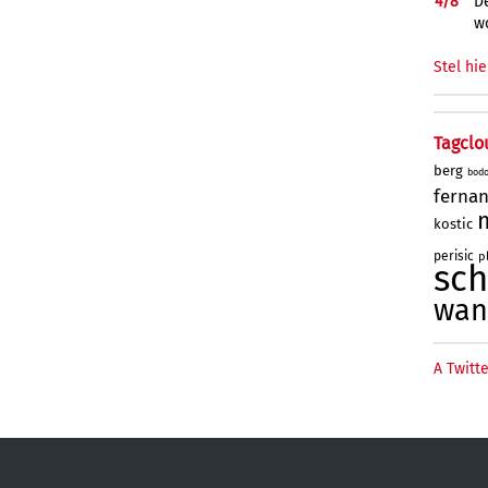
4/
8
De
w
Stel hie
Tagclo
berg
bod
ferna
kostic
perisic
p
sc
wan
A Twitte