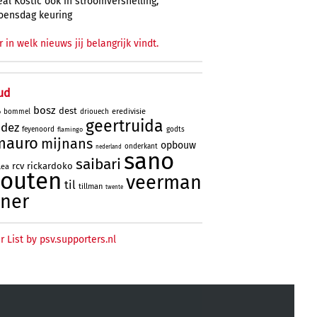
al Kostic ook in stroomversnelling,
oensdag keuring
r in welk nieuws jij belangrijk vindt.
ud
bosz
dest
eredivisie
bommel
driouech
o
geertruida
ndez
feyenoord
godts
flamingo
mauro
mijnans
opbouw
onderkant
nederland
sano
saibari
rcv
rickardoko
lea
houten
veerman
til
tillman
twente
ner
r List by psv.supporters.nl