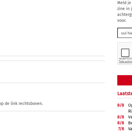
Meld je
zine in
achterg
voor.
Laatst
op de link rechtsboven.
8/
8
O
R
8/
8
V
8/
8
B
7/
8
Va