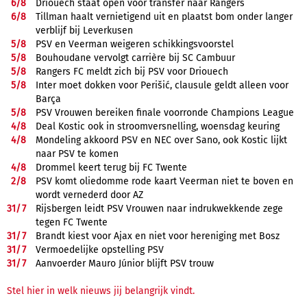
6/
8
Driouech staat open voor transfer naar Rangers
6/
8
Tillman haalt vernietigend uit en plaatst bom onder langer
verblijf bij Leverkusen
5/
8
PSV en Veerman weigeren schikkingsvoorstel
5/
8
Bouhoudane vervolgt carrière bij SC Cambuur
5/
8
Rangers FC meldt zich bij PSV voor Driouech
5/
8
Inter moet dokken voor Perišić, clausule geldt alleen voor
Barça
5/
8
PSV Vrouwen bereiken finale voorronde Champions League
4/
8
Deal Kostic ook in stroomversnelling, woensdag keuring
4/
8
Mondeling akkoord PSV en NEC over Sano, ook Kostic lijkt
naar PSV te komen
4/
8
Drommel keert terug bij FC Twente
2/
8
PSV komt oliedomme rode kaart Veerman niet te boven en
wordt vernederd door AZ
31/
7
Rijsbergen leidt PSV Vrouwen naar indrukwekkende zege
tegen FC Twente
31/
7
Brandt kiest voor Ajax en niet voor hereniging met Bosz
31/
7
Vermoedelijke opstelling PSV
31/
7
Aanvoerder Mauro Júnior blijft PSV trouw
Stel hier in welk nieuws jij belangrijk vindt.