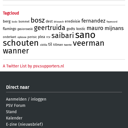
Tagcloud
bosz
fernandez
berg
dest
eredivisie
bommel
driouech
bodo
feyenoord
geertruida
mauro
mijnans
flamingo
godts
kostic
gasiorowski
sano
saibari
plea
perisic
onderkant
rcv
opbouw
schouten
veerman
til
tillman
twente
sildillia
wanner
A Twitter List by psv.supporters.nl
Direct naar
Aanmelden
/
inloggen
PSV Forum
Stand
Kalender
E-zine (nieuwsbrief)