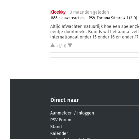
Kloekky
3 ma
anden
geleden
1655 nieuwsreacties
PSV-Fortuna Sittard 4-1 (2-0)
Altijd afwachten natuurlijk hoe een speler zi
eentje doorbreekt. Brands wil het aantal zelf
Internationaal onder 15 onder 16 en onder 17 
+1/-0
Direct naar
Aanmelden
/
inloggen
PSV Forum
Stand
Kalender