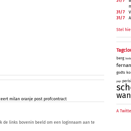
31/
7
B
m
31/
7
V
31/
7
A
Stel hie
Tagclo
berg
bod
ferna
ko
godts
peris
pepi
sch
wan
ceert
milan
oranje
post
profcontract
A Twitte
ik de links bovenin beeld om een loginnaam aan te