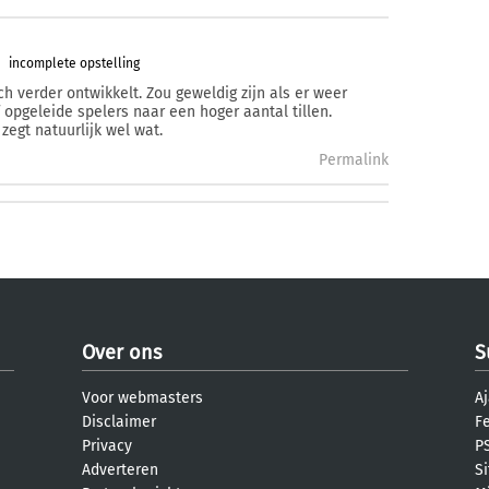
incomplete opstelling
ch verder ontwikkelt. Zou geweldig zijn als er weer
 opgeleide spelers naar een hoger aantal tillen.
zegt natuurlijk wel wat.
Permalink
Over ons
S
Voor webmasters
Aj
Disclaimer
F
Privacy
PS
Adverteren
S