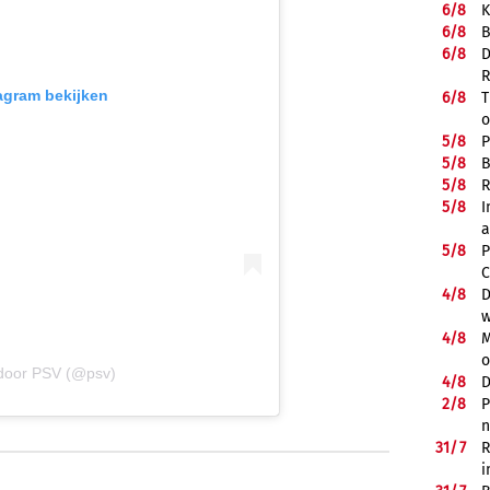
6/
8
K
6/
8
B
6/
8
D
R
tagram bekijken
6/
8
T
o
5/
8
P
5/
8
B
5/
8
R
5/
8
I
a
5/
8
P
C
4/
8
D
w
4/
8
M
o
 door PSV (@psv)
4/
8
D
2/
8
P
n
31/
7
R
i