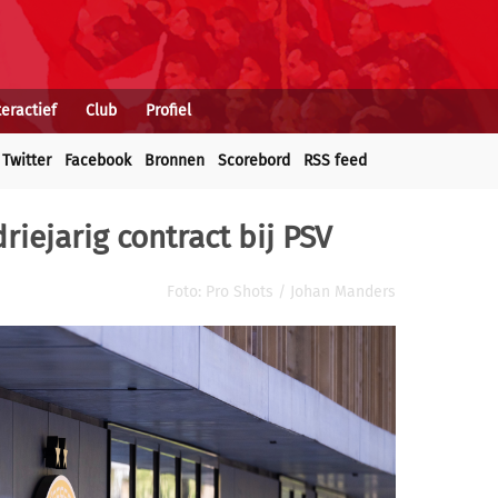
teractief
Club
Profiel
Twitter
Facebook
Bronnen
Scorebord
RSS feed
riejarig contract bij PSV
Foto: Pro Shots / Johan Manders