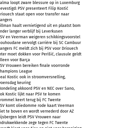
alma loopt zware blessure op in Luxemburg
evestigd: PSV presenteert Filip Kostić
riouech staat open voor transfer naar
angers
illman haalt vernietigend uit en plaatst bom
nder langer verblijf bij Leverkusen
SV en Veerman weigeren schikkingsvoorstel
ouhoudane vervolgt carrière bij SC Cambuur
angers FC meldt zich bij PSV voor Driouech
nter moet dokken voor Perišić, clausule geldt
lleen voor Barça
SV Vrouwen bereiken finale voorronde
hampions League
eal Kostic ook in stroomversnelling,
oensdag keuring
ondeling akkoord PSV en NEC over Sano,
ok Kostic lijkt naar PSV te komen
rommel keert terug bij FC Twente
SV komt oliedomme rode kaart Veerman
iet te boven en wordt vernederd door AZ
ijsbergen leidt PSV Vrouwen naar
ndrukwekkende zege tegen FC Twente