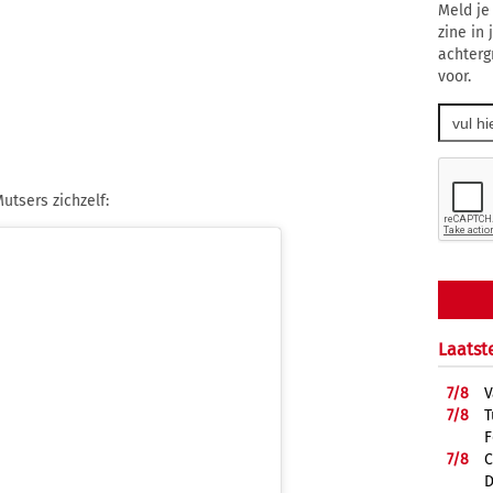
Meld je
zine in
achterg
voor.
utsers zichzelf:
Laatst
7/
8
V
7/
8
T
F
7/
8
C
D