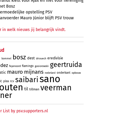
randt kiest voor Ajax en niet voor hereniging
et Bosz
ermoedelijke opstelling PSV
anvoerder Mauro Júnior blijft PSV trouw
r in welk nieuws jij belangrijk vindt.
ud
bosz
dest
eredivisie
bommel
driouech
o
geertruida
ndez
flamingo
feyenoord
gasiorowski
mauro
mijnans
stic
onderkant
opbouw
nederland
sano
saibari
ic
plea
rcv
outen
veerman
til
tillman
ner
r List by psv.supporters.nl