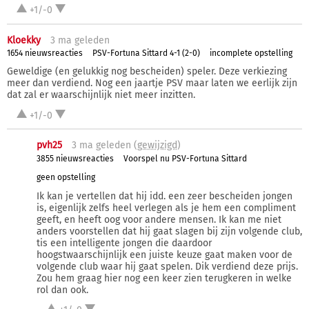
+1/-0
Kloekky
3 ma
geleden
1654 nieuwsreacties
PSV-Fortuna Sittard 4-1 (2-0)
incomplete opstelling
Geweldige (en gelukkig nog bescheiden) speler. Deze verkiezing
meer dan verdiend. Nog een jaartje PSV maar laten we eerlijk zijn
dat zal er waarschijnlijk niet meer inzitten.
+1/-0
pvh25
3 ma
geleden (
gewijzigd
)
3855 nieuwsreacties
Voorspel nu PSV-Fortuna Sittard
geen opstelling
Ik kan je vertellen dat hij idd. een zeer bescheiden jongen
is, eigenlijk zelfs heel verlegen als je hem een compliment
geeft, en heeft oog voor andere mensen. Ik kan me niet
anders voorstellen dat hij gaat slagen bij zijn volgende club,
tis een intelligente jongen die daardoor
hoogstwaarschijnlijk een juiste keuze gaat maken voor de
volgende club waar hij gaat spelen. Dik verdiend deze prijs.
Zou hem graag hier nog een keer zien terugkeren in welke
rol dan ook.