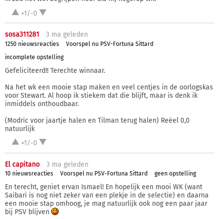
+1/-0
sosa311281
3 ma
geleden
1250 nieuwsreacties
Voorspel nu PSV-Fortuna Sittard
incomplete opstelling
Gefeliciteerd!! Terechte winnaar.
Na het wk een mooie stap maken en veel centjes in de oorlogskas
voor Stewart. Al hoop ik stiekem dat die blijft, maar is denk ik
inmiddels onthoudbaar.
(Modric voor jaartje halen en Tilman terug halen) Reëel 0,0
natuurlijk
+1/-0
El capitano
3 ma
geleden
10 nieuwsreacties
Voorspel nu PSV-Fortuna Sittard
geen opstelling
En terecht, geniet ervan Ismael! En hopelijk een mooi WK (want
Saibari is nog niet zeker van een plekje in de selectie) en daarna
een mooie stap omhoog, je mag natuurlijk ook nog een paar jaar
bij PSV blijven