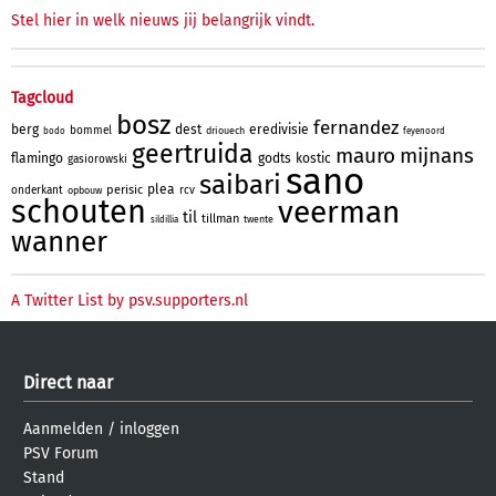
Stel hier in welk nieuws jij belangrijk vindt.
Tagcloud
bosz
fernandez
berg
dest
eredivisie
bommel
driouech
bodo
feyenoord
geertruida
mauro
mijnans
flamingo
godts
kostic
gasiorowski
sano
saibari
plea
perisic
onderkant
rcv
opbouw
schouten
veerman
til
tillman
twente
sildillia
wanner
A Twitter List by psv.supporters.nl
Direct naar
Aanmelden
/
inloggen
PSV Forum
Stand