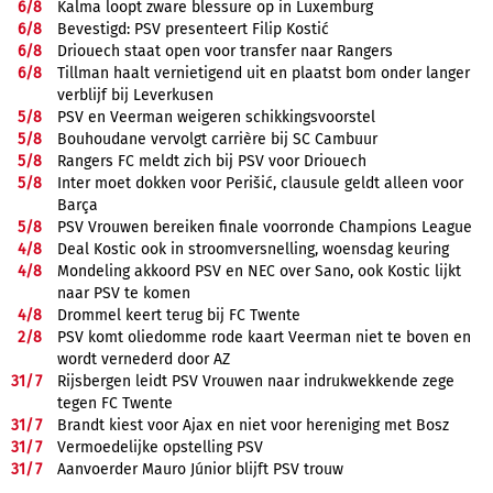
6/
8
Kalma loopt zware blessure op in Luxemburg
6/
8
Bevestigd: PSV presenteert Filip Kostić
6/
8
Driouech staat open voor transfer naar Rangers
6/
8
Tillman haalt vernietigend uit en plaatst bom onder langer
verblijf bij Leverkusen
5/
8
PSV en Veerman weigeren schikkingsvoorstel
5/
8
Bouhoudane vervolgt carrière bij SC Cambuur
5/
8
Rangers FC meldt zich bij PSV voor Driouech
5/
8
Inter moet dokken voor Perišić, clausule geldt alleen voor
Barça
5/
8
PSV Vrouwen bereiken finale voorronde Champions League
4/
8
Deal Kostic ook in stroomversnelling, woensdag keuring
4/
8
Mondeling akkoord PSV en NEC over Sano, ook Kostic lijkt
naar PSV te komen
4/
8
Drommel keert terug bij FC Twente
2/
8
PSV komt oliedomme rode kaart Veerman niet te boven en
wordt vernederd door AZ
31/
7
Rijsbergen leidt PSV Vrouwen naar indrukwekkende zege
tegen FC Twente
31/
7
Brandt kiest voor Ajax en niet voor hereniging met Bosz
31/
7
Vermoedelijke opstelling PSV
31/
7
Aanvoerder Mauro Júnior blijft PSV trouw