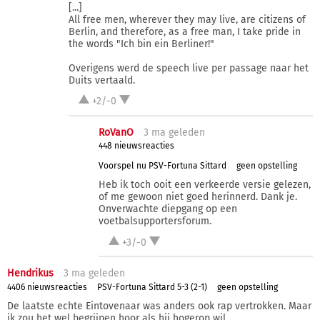
[...]
All free men, wherever they may live, are citizens of
Berlin, and therefore, as a free man, I take pride in
the words "Ich bin ein Berliner!"
Overigens werd de speech live per passage naar het
Duits vertaald.
+2/-0
RoVanO
3 ma
geleden
448 nieuwsreacties
Voorspel nu PSV-Fortuna Sittard
geen opstelling
Heb ik toch ooit een verkeerde versie gelezen,
of me gewoon niet goed herinnerd. Dank je.
Onverwachte diepgang op een
voetbalsupportersforum.
+3/-0
Hendrikus
3 ma
geleden
4406 nieuwsreacties
PSV-Fortuna Sittard 5-3 (2-1)
geen opstelling
De laatste echte Eintovenaar was anders ook rap vertrokken. Maar
ik zou het wel begrijpen hoor als hij hogerop wil.