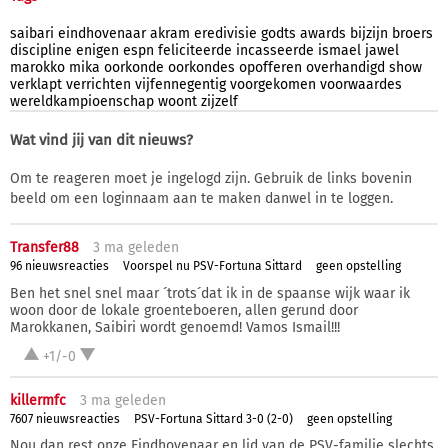
saibari
eindhovenaar
akram
eredivisie
godts
awards
bijzijn
broers
discipline
enigen
espn
feliciteerde
incasseerde
ismael
jawel
marokko
mika
oorkonde
oorkondes
opofferen
overhandigd
show
verklapt
verrichten
vijfennegentig
voorgekomen
voorwaardes
wereldkampioenschap
woont
zijzelf
Wat vind jij van dit nieuws?
Om te reageren moet je ingelogd zijn. Gebruik de links bovenin
beeld om een loginnaam aan te maken danwel in te loggen.
Transfer88
3 ma
geleden
96 nieuwsreacties
Voorspel nu PSV-Fortuna Sittard
geen opstelling
Ben het snel snel maar ´trots´dat ik in de spaanse wijk waar ik
woon door de lokale groenteboeren, allen gerund door
Marokkanen, Saibiri wordt genoemd! Vamos Ismail!!!
+1/-0
killermfc
3 ma
geleden
7607 nieuwsreacties
PSV-Fortuna Sittard 3-0 (2-0)
geen opstelling
Nou dan rest onze Eindhovenaar en lid van de PSV-familie slechts