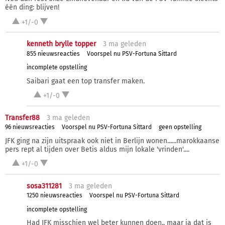
één ding: blijven!
+1/-0
kenneth brylle topper
3 ma
geleden
855 nieuwsreacties
Voorspel nu PSV-Fortuna Sittard
incomplete opstelling
Saibari gaat een top transfer maken.
+1/-0
Transfer88
3 ma
geleden
96 nieuwsreacties
Voorspel nu PSV-Fortuna Sittard
geen opstelling
JFK ging na zijn uitspraak ook niet in Berlijn wonen......marokkaanse
pers rept al tijden over Betis aldus mijn lokale 'vrinden'....
+1/-0
sosa311281
3 ma
geleden
1250 nieuwsreacties
Voorspel nu PSV-Fortuna Sittard
incomplete opstelling
Had JFK misschien wel beter kunnen doen.. maar ja dat is