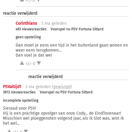
+1/-0
reactie verwijderd
Corinthians
3 ma
geleden
493 nieuwsreacties
Voorspel nu PSV-Fortuna Sittard
geen opstelling
Dan moet je eens een tijd in het buitenland gaan wonen en
weer eens terugkomen…
Dan voel je dat wel
+2/-0
reactie verwijderd
PSValtijd1
3 ma
geleden (
gewijzigd
)
3813 nieuwsreacties
Voorspel nu PSV-Fortuna Sittard
incomplete opstelling
Sieraad voor PSV!
Hij is een prachtige opvolger van onze Cody... de EindTovenaar!
Misschien wel ploeggenoten volgend jaar, als ik Slot was, wist ik
het wel...