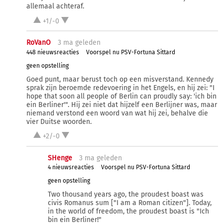
allemaal achteraf.
+1/-0
RoVanO
3 ma
geleden
448 nieuwsreacties
Voorspel nu PSV-Fortuna Sittard
geen opstelling
Goed punt, maar berust toch op een misverstand. Kennedy
sprak zijn beroemde redevoering in het Engels, en hij zei: "I
hope that soon all people of Berlin can proudly say: 'ich bin
ein Berliner'". Hij zei niet dat hijzelf een Berlijner was, maar
niemand verstond een woord van wat hij zei, behalve die
vier Duitse woorden.
+2/-0
SHenge
3 ma
geleden
4 nieuwsreacties
Voorspel nu PSV-Fortuna Sittard
geen opstelling
Two thousand years ago, the proudest boast was
civis Romanus sum ["I am a Roman citizen"]. Today,
in the world of freedom, the proudest boast is "Ich
bin ein Berliner!"