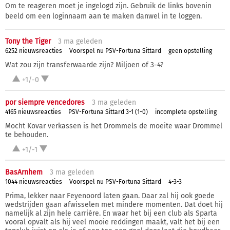
Om te reageren moet je ingelogd zijn. Gebruik de links bovenin
beeld om een loginnaam aan te maken danwel in te loggen.
Tony the Tiger
3 ma
geleden
6252 nieuwsreacties
Voorspel nu PSV-Fortuna Sittard
geen opstelling
Wat zou zijn transferwaarde zijn? Miljoen of 3-4?
+1/-0
por siempre vencedores
3 ma
geleden
4165 nieuwsreacties
PSV-Fortuna Sittard 3-1 (1-0)
incomplete opstelling
Mocht Kovar verkassen is het Drommels de moeite waar Drommel
te behouden.
+1/-1
BasArnhem
3 ma
geleden
1044 nieuwsreacties
Voorspel nu PSV-Fortuna Sittard
4-3-3
Prima, lekker naar Feyenoord laten gaan. Daar zal hij ook goede
wedstrijden gaan afwisselen met mindere momenten. Dat doet hij
namelijk al zijn hele carrière. En waar het bij een club als Sparta
vooral opvalt als hij veel mooie reddingen maakt, valt het bij een