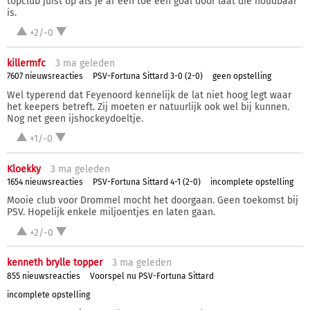
topclub juist op als je af een toe een goal door laat die houdbaar
is.
+2/-0
killermfc
3 ma
geleden
7607 nieuwsreacties
PSV-Fortuna Sittard 3-0 (2-0)
geen opstelling
Wel typerend dat Feyenoord kennelijk de lat niet hoog legt waar
het keepers betreft. Zij moeten er natuurlijk ook wel bij kunnen.
Nog net geen ijshockeydoeltje.
+1/-0
Kloekky
3 ma
geleden
1654 nieuwsreacties
PSV-Fortuna Sittard 4-1 (2-0)
incomplete opstelling
Mooie club voor Drommel mocht het doorgaan. Geen toekomst bij
PSV. Hopelijk enkele miljoentjes en laten gaan.
+2/-0
kenneth brylle topper
3 ma
geleden
855 nieuwsreacties
Voorspel nu PSV-Fortuna Sittard
incomplete opstelling