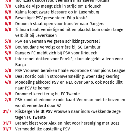
7/
8
Tuchtzaak succesvol, Veerman mist alleen Fortuna
7/
8
Celta de Vigo mengt zich in strijd om Driouech
6/
8
Kalma loopt zware blessure op in Luxemburg
6/
8
Bevestigd: PSV presenteert Filip Kostić
6/
8
Driouech staat open voor transfer naar Rangers
6/
8
Tillman haalt vernietigend uit en plaatst bom onder langer
verblijf bij Leverkusen
5/
8
PSV en Veerman weigeren schikkingsvoorstel
5/
8
Bouhoudane vervolgt carrière bij SC Cambuur
5/
8
Rangers FC meldt zich bij PSV voor Driouech
5/
8
Inter moet dokken voor Perišić, clausule geldt alleen voor
Barça
5/
8
PSV Vrouwen bereiken finale voorronde Champions League
4/
8
Deal Kostic ook in stroomversnelling, woensdag keuring
4/
8
Mondeling akkoord PSV en NEC over Sano, ook Kostic lijkt
naar PSV te komen
4/
8
Drommel keert terug bij FC Twente
2/
8
PSV komt oliedomme rode kaart Veerman niet te boven en
wordt vernederd door AZ
31/
7
Rijsbergen leidt PSV Vrouwen naar indrukwekkende zege
tegen FC Twente
31/
7
Brandt kiest voor Ajax en niet voor hereniging met Bosz
31/
7
Vermoedelijke opstelling PSV