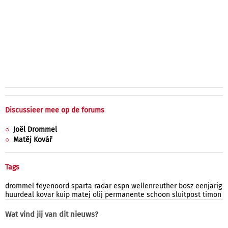
Discussieer mee op de forums
Joël Drommel
Matěj Kovář
Tags
drommel
feyenoord
sparta
radar
espn
wellenreuther
bosz
eenjarig
huurdeal
kovar
kuip
matej
olij
permanente
schoon
sluitpost
timon
Wat vind jij van dit nieuws?