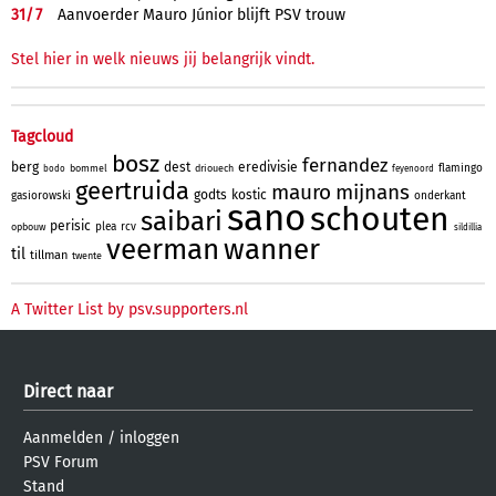
31/
7
Aanvoerder Mauro Júnior blijft PSV trouw
Stel hier in welk nieuws jij belangrijk vindt.
Tagcloud
bosz
fernandez
berg
dest
eredivisie
flamingo
bommel
driouech
bodo
feyenoord
geertruida
mauro
mijnans
godts
kostic
gasiorowski
onderkant
sano
schouten
saibari
perisic
plea
rcv
opbouw
sildillia
veerman
wanner
til
tillman
twente
A Twitter List by psv.supporters.nl
Direct naar
Aanmelden
/
inloggen
PSV Forum
Stand