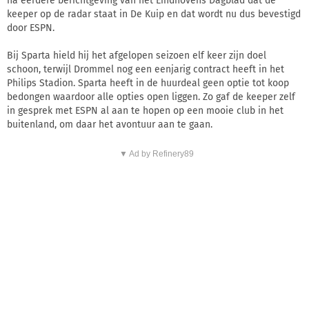
na eerdere berichtgeving van het Eindhovens Dagblad dat de
keeper op de radar staat in De Kuip en dat wordt nu dus bevestigd
door ESPN.
Bij Sparta hield hij het afgelopen seizoen elf keer zijn doel
schoon, terwijl Drommel nog een eenjarig contract heeft in het
Philips Stadion. Sparta heeft in de huurdeal geen optie tot koop
bedongen waardoor alle opties open liggen. Zo gaf de keeper zelf
in gesprek met ESPN al aan te hopen op een mooie club in het
buitenland, om daar het avontuur aan te gaan.
▼ Ad by Refinery89