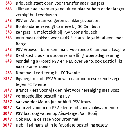
6/
8
Driouech staat open voor transfer naar Rangers
6/
8
Tillman haalt vernietigend uit en plaatst bom onder langer
verblijf bij Leverkusen
5/
8
PSV en Veerman weigeren schikkingsvoorstel
5/
8
Bouhoudane vervolgt carrière bij SC Cambuur
5/
8
Rangers FC meldt zich bij PSV voor Driouech
5/
8
Inter moet dokken voor Perišić, clausule geldt alleen voor
Barça
5/
8
PSV Vrouwen bereiken finale voorronde Champions League
4/
8
Deal Kostic ook in stroomversnelling, woensdag keuring
4/
8
Mondeling akkoord PSV en NEC over Sano, ook Kostic lijkt
naar PSV te komen
4/
8
Drommel keert terug bij FC Twente
31/
7
Rijsbergen leidt PSV Vrouwen naar indrukwekkende zege
tegen FC Twente
31/
7
Brandt kiest voor Ajax en niet voor hereniging met Bosz
31/
7
Vermoedelijke opstelling PSV
31/
7
Aanvoerder Mauro Júnior blijft PSV trouw
30/
7
Sano zet zinnen op PSV, sleutelrol voor zaakwaarnemer
30/
7
PSV laat oog vallen op Ajax-target Van Rooij
30/
7
Ook NEC in de race voor Drommel
30/
7
Heb jij Mijnans al in je favoriete opstelling gezet?