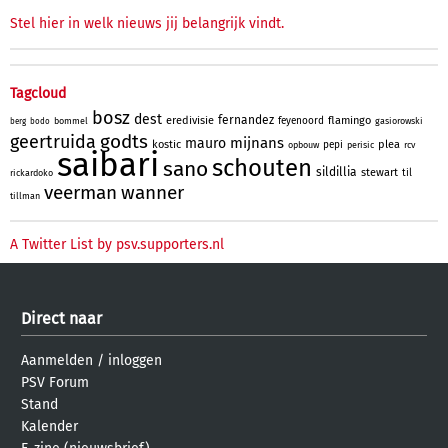
Stel hier in welk nieuws jij belangrijk vindt.
Tagcloud
bosz
dest
fernandez
eredivisie
flamingo
feyenoord
bommel
gasiorowski
berg
bodo
godts
geertruida
mijnans
mauro
kostic
plea
pepi
opbouw
perisic
rcv
saibari
schouten
sano
sildillia
stewart
til
rickardoko
veerman
wanner
tillman
A Twitter List by psv.supporters.nl
Direct naar
Aanmelden
/
inloggen
PSV Forum
Stand
Kalender