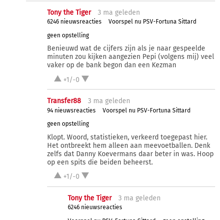
Tony the Tiger
3 ma
geleden
6246 nieuwsreacties
Voorspel nu PSV-Fortuna Sittard
geen opstelling
Benieuwd wat de cijfers zijn als je naar gespeelde
minuten zou kijken aangezien Pepi (volgens mij) veel
vaker op de bank begon dan een Kezman
+1/-0
Transfer88
3 ma
geleden
94 nieuwsreacties
Voorspel nu PSV-Fortuna Sittard
geen opstelling
Klopt. Woord, statistieken, verkeerd toegepast hier.
Het ontbreekt hem alleen aan meevoetballen. Denk
zelfs dat Danny Koevermans daar beter in was. Hoop
op een spits die beiden beheerst.
+1/-0
Tony the Tiger
3 ma
geleden
6246 nieuwsreacties