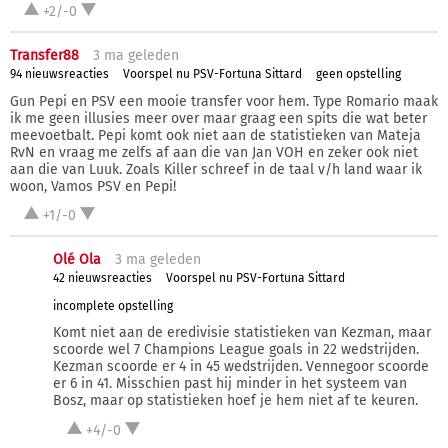
+2/-0
Transfer88
3 ma
geleden
94 nieuwsreacties
Voorspel nu PSV-Fortuna Sittard
geen opstelling
Gun Pepi en PSV een mooie transfer voor hem. Type Romario maak
ik me geen illusies meer over maar graag een spits die wat beter
meevoetbalt. Pepi komt ook niet aan de statistieken van Mateja
RvN en vraag me zelfs af aan die van Jan VOH en zeker ook niet
aan die van Luuk. Zoals Killer schreef in de taal v/h land waar ik
woon, Vamos PSV en Pepi!
+1/-0
Olé Ola
3 ma
geleden
42 nieuwsreacties
Voorspel nu PSV-Fortuna Sittard
incomplete opstelling
Komt niet aan de eredivisie statistieken van Kezman, maar
scoorde wel 7 Champions League goals in 22 wedstrijden.
Kezman scoorde er 4 in 45 wedstrijden. Vennegoor scoorde
er 6 in 41. Misschien past hij minder in het systeem van
Bosz, maar op statistieken hoef je hem niet af te keuren.
+4/-0