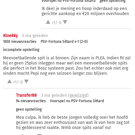
Voorspel nu PSV-Fortuna Sittard
geen opstelling
Ik deel je mening en hoop inderdaad op een
gerichte aankoop en €20 miljoen overhouden
+1/-0
Kloekky
3 ma
geleden
1650 nieuwsreacties
PSV-Fortuna Sittard 4-1 (2-0)
incomplete opstelling
Meevoetballende spit is al binnen. Zijn naam is PLEA. Indien fit zal
hij er geen 25plus inleggen maar wel een meevoetballende spits
die perfect in het Bosz systeem past. Zou het echter ook niet erg
vinden mocht Pepi nog een seizoen langer zou blijven.
+1/-0
Transfer88
3 ma
geleden (
gewijzigd
)
94 nieuwsreacties
Voorspel nu PSV-Fortuna Sittard
geen opstelling
Mea culpa, ik heb de beste jongen volledig over het hoofd
gezien en was zeer enthousiast van wat ik van hem zag tot
hij geblesseerd raakte. Wmb onze spits vanaf nu!