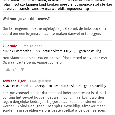
pepi
fulham
amerika
balogun
bereidt
cbs
concurreert
etaleren
folarin
golazo
kannen
kind
kruiken
meebrengt
monaco
slot
stekker
stressvol
transferwindow
usa
wereldkampioenschap
Wat vind jij van dit nieuws?
Om te reageren moet je ingelogd zijn. Gebruik de links bovenin
beeld om een loginnaam aan te maken danwel in te loggen.
killermfc
3 ma
geleden
7602 nieuwsreacties
PSV-Fortuna Sittard 3-0 (2-0)
geen opstelling
Nou vlammen op het WK en dan vol frisse moed terug naar PSV.
Op naar de 4e op rij. Vamos, come on!
+1/-0
Tony the Tiger
3 ma
geleden
6246 nieuwsreacties
Voorspel nu PSV-Fortuna Sittard
geen opstelling
Kan me voorstellen dat dat mentaal inderdaad zwaar is. Ik blijf
continu het gevoel houden dat we, mocht hij verkocht worden
tegen dergelijke bedragen, bij goede aankopen er sterker op
worden. Ik vind Pepi geen Bosz spits. Geweldige afmaker maar
zonder hem speelden we ons beste voetbal afgelopen seizoen.