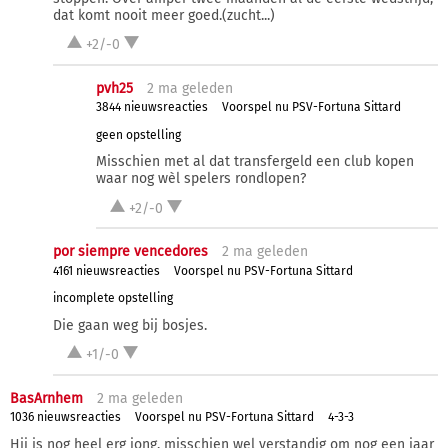
dat komt nooit meer goed.(zucht...)
+2/-0
pvh25
2 ma
geleden
3844 nieuwsreacties
Voorspel nu PSV-Fortuna Sittard
geen opstelling
Misschien met al dat transfergeld een club kopen
waar nog wèl spelers rondlopen?
+2/-0
por siempre vencedores
2 ma
geleden
4161 nieuwsreacties
Voorspel nu PSV-Fortuna Sittard
incomplete opstelling
Die gaan weg bij bosjes.
+1/-0
BasArnhem
2 ma
geleden
1036 nieuwsreacties
Voorspel nu PSV-Fortuna Sittard
4-3-3
Hij is nog heel erg jong, misschien wel verstandig om nog een jaar