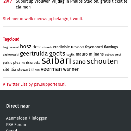
29/
7
Supercup Vrouwen vrijdag in Philips Stadion, gratis ticket te
claimen
Stel hier in welk nieuws jij belangrijk vindt.
Tagcloud
bosz
dest
eredivisie
feyenoord
flamingo
fernandez
bommel
berg
driouech
godts
geertruida
mauro
mijnans
gasiorowski
kostic
pepi
opbouw
saibari
schouten
sano
plea
perisic
rickardoko
rcv
veerman
wanner
sildillia
stewart
til
titel
A Twitter List by psv.supporters.nl
Direct naar
Aanmelden
/
inloggen
PSV Forum