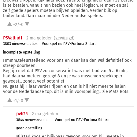
Eredivisie kopen. Kijk naar Rots, Twente krijgt meer dan PSV bereid
is te betalen. Vanuit hun bezien ook heel logisch. Je moet en zal
zelf goede spelers moeten blijven opleiden. Verder blik op
buitenland. Dan maar minder Nederlandse spelers.
+2/-0
PSValtijd1
2 ma
geleden (
gewijzigd
)
3803 nieuwsreacties
Voorspel nu PSV-Fortuna Sittard
incomplete opstelling
Hmmm,teleurstellend voor ons en daar kan dan wsl definitief ook
streep doorheen.
Begrijp niet dat PSV zo conservatief was met bod van 5 a 6 mln,
had daarna meteen gezegd 8 en je was misschien spekkoper
geweest... zonde, veel potentie!
Nu gaat hij 1 jaar verder rijpen en dan is hij niet meer te halen
voor de Nederlandse top, dit is mijn voorspelling... zie Mats Rots.
+1/-0
pvh25
2 ma
geleden
3844 nieuwsreacties
Voorspel nu PSV-Fortuna Sittard
geen opstelling
Nijstad koos er blijkbaar gewoon voor om bij Twente in