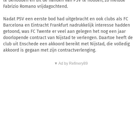
te behouden en uit de handen van PSV te houden, zo meldde
Fabrizio Romano vrijdagochtend.
Nadat PSV een eerste bod had uitgebracht en ook clubs als FC
Barcelona en Eintracht Frankfurt nadrukkelijk interesse hadden
getoond, was FC Twente er veel aan gelegen het nog een jaar
doorlopende contract van Nijstad te verlengen. Daartoe heeft de
club uit Enschede een akkoord bereikt met Nijstad, die volledig
akkoord is gegaan met zijn contractverlenging.
▼ Ad by Refinery89