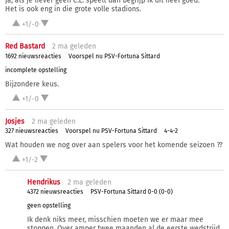
Ja, als je liever geen C.L. speelt dan begrijp ik dit heel goed.
Het is ook eng in die grote volle stadions.
+1/-0
Red Bastard
2 ma
geleden
1692 nieuwsreacties
Voorspel nu PSV-Fortuna Sittard
incomplete opstelling
Bijzondere keus.
+1/-0
Josjes
2 ma
geleden
327 nieuwsreacties
Voorspel nu PSV-Fortuna Sittard
4-4-2
Wat houden we nog over aan spelers voor het komende seizoen ??
+1/-2
Hendrikus
2 ma
geleden
4372 nieuwsreacties
PSV-Fortuna Sittard 0-0 (0-0)
geen opstelling
Ik denk niks meer, misschien moeten we er maar mee
stoppen. Over amper twee maanden al de eerste wedstrijd,