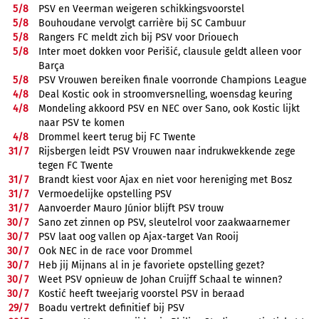
5/
8
PSV en Veerman weigeren schikkingsvoorstel
5/
8
Bouhoudane vervolgt carrière bij SC Cambuur
5/
8
Rangers FC meldt zich bij PSV voor Driouech
5/
8
Inter moet dokken voor Perišić, clausule geldt alleen voor
Barça
5/
8
PSV Vrouwen bereiken finale voorronde Champions League
4/
8
Deal Kostic ook in stroomversnelling, woensdag keuring
4/
8
Mondeling akkoord PSV en NEC over Sano, ook Kostic lijkt
naar PSV te komen
4/
8
Drommel keert terug bij FC Twente
31/
7
Rijsbergen leidt PSV Vrouwen naar indrukwekkende zege
tegen FC Twente
31/
7
Brandt kiest voor Ajax en niet voor hereniging met Bosz
31/
7
Vermoedelijke opstelling PSV
31/
7
Aanvoerder Mauro Júnior blijft PSV trouw
30/
7
Sano zet zinnen op PSV, sleutelrol voor zaakwaarnemer
30/
7
PSV laat oog vallen op Ajax-target Van Rooij
30/
7
Ook NEC in de race voor Drommel
30/
7
Heb jij Mijnans al in je favoriete opstelling gezet?
30/
7
Weet PSV opnieuw de Johan Cruijff Schaal te winnen?
30/
7
Kostić heeft tweejarig voorstel PSV in beraad
29/
7
Boadu vertrekt definitief bij PSV