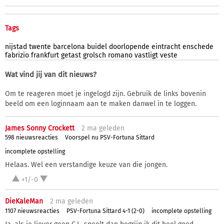
Tags
nijstad
twente
barcelona
buidel
doorlopende
eintracht
enschede
fabrizio
frankfurt
getast
grolsch
romano
vastligt
veste
Wat vind jij van dit nieuws?
Om te reageren moet je ingelogd zijn. Gebruik de links bovenin
beeld om een loginnaam aan te maken danwel in te loggen.
James Sonny Crockett
2 ma
geleden
598 nieuwsreacties
Voorspel nu PSV-Fortuna Sittard
incomplete opstelling
Helaas. Wel een verstandige keuze van die jongen.
+1/-0
DieKaleMan
2 ma
geleden
1107 nieuwsreacties
PSV-Fortuna Sittard 4-1 (2-0)
incomplete opstelling