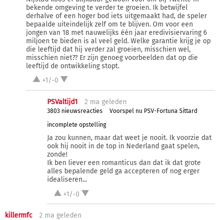
bekende omgeving te verder te groeien. Ik betwijfel
derhalve of een hoger bod iets uitgemaakt had, de speler
bepaalde uiteindelijk zelf om te blijven. Om voor een
jongen van 18 met nauwelijks één jaar eredivisiervaring 6
miljoen te bieden is al veel geld. Welke garantie krijg je op
die leeftijd dat hij verder zal groeien, misschien wel,
misschien niet?? Er zijn genoeg voorbeelden dat op die
leeftijd de ontwikkeling stopt.
+1/-0
PSValtijd1
2 ma
geleden
3803 nieuwsreacties
Voorspel nu PSV-Fortuna Sittard
incomplete opstelling
Ja zou kunnen, maar dat weet je nooit. Ik voorzie dat
ook hij nooit in de top in Nederland gaat spelen,
zonde!
Ik ben liever een romanticus dan dat ik dat grote
alles bepalende geld ga accepteren of nog erger
idealiseren...
+1/-0
killermfc
2 ma
geleden