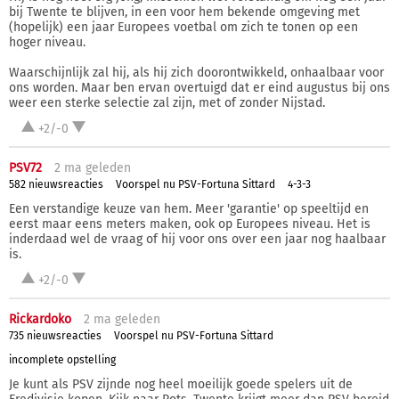
bij Twente te blijven, in een voor hem bekende omgeving met
(hopelijk) een jaar Europees voetbal om zich te tonen op een
hoger niveau.
Waarschijnlijk zal hij, als hij zich doorontwikkeld, onhaalbaar voor
ons worden. Maar ben ervan overtuigd dat er eind augustus bij ons
weer een sterke selectie zal zijn, met of zonder Nijstad.
+2/-0
PSV72
2 ma
geleden
582 nieuwsreacties
Voorspel nu PSV-Fortuna Sittard
4-3-3
Een verstandige keuze van hem. Meer 'garantie' op speeltijd en
eerst maar eens meters maken, ook op Europees niveau. Het is
inderdaad wel de vraag of hij voor ons over een jaar nog haalbaar
is.
+2/-0
Rickardoko
2 ma
geleden
735 nieuwsreacties
Voorspel nu PSV-Fortuna Sittard
incomplete opstelling
Je kunt als PSV zijnde nog heel moeilijk goede spelers uit de