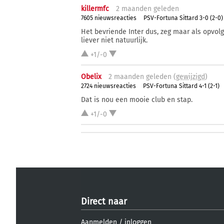
killermfc
2 ma
anden
geleden
7605 nieuwsreacties
PSV-Fortuna Sittard 3-0 (2-0)
Het bevriende Inter dus, zeg maar als opvol
liever niet natuurlijk.
+1/-0
Obelix
2 ma
anden
geleden (
gewijzigd
)
2724 nieuwsreacties
PSV-Fortuna Sittard 4-1 (2-1)
Dat is nou een mooie club en stap.
+1/-0
Direct naar
Aanmelden
/
inloggen