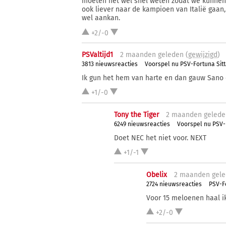
moeten het wel snel weten zodat we kunnen s
ook liever naar de kampioen van Italië gaan
wel aankan.
+2/-0
PSValtijd1
2 ma
anden
geleden (
gewijzigd
)
3813 nieuwsreacties
Voorspel nu PSV-Fortuna Sit
Ik gun het hem van harte en dan gauw Sano
+1/-0
Tony the Tiger
2 ma
anden
gelede
6249 nieuwsreacties
Voorspel nu PSV-
Doet NEC het niet voor. NEXT
+1/-1
Obelix
2 ma
anden
gele
2724 nieuwsreacties
PSV-Fo
Voor 15 meloenen haal ik
+2/-0