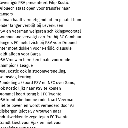
Bevestigd: PSV presenteert Filip Kostić
Driouech staat open voor transfer naar
Rangers
Tillman haalt vernietigend uit en plaatst bom
onder langer verblijf bij Leverkusen
PSV en Veerman weigeren schikkingsvoorstel
Bouhoudane vervolgt carrière bij SC Cambuur
Rangers FC meldt zich bij PSV voor Driouech
Inter moet dokken voor Perišić, clausule
geldt alleen voor Barça
PSV Vrouwen bereiken finale voorronde
Champions League
Deal Kostic ook in stroomversnelling,
woensdag keuring
Mondeling akkoord PSV en NEC over Sano,
ook Kostic lijkt naar PSV te komen
Drommel keert terug bij FC Twente
PSV komt oliedomme rode kaart Veerman
niet te boven en wordt vernederd door AZ
Rijsbergen leidt PSV Vrouwen naar
indrukwekkende zege tegen FC Twente
Brandt kiest voor Ajax en niet voor