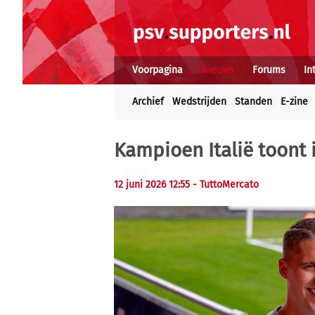
Voorpagina
Nieuws
Forums
In
Archief
Wedstrijden
Standen
E-zine
Kampioen Italië toont 
12 juni 2026 12:55 - TuttoMercato