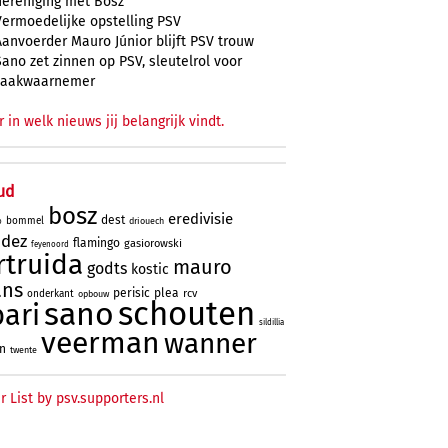
hereniging met Bosz
Vermoedelijke opstelling PSV
Aanvoerder Mauro Júnior blijft PSV trouw
Sano zet zinnen op PSV, sleutelrol voor
zaakwaarnemer
r in welk nieuws jij belangrijk vindt.
ud
bosz
eredivisie
dest
bommel
driouech
o
ndez
flamingo
gasiorowski
feyenoord
rtruida
mauro
godts
kostic
ans
perisic
plea
rcv
onderkant
opbouw
schouten
sano
bari
sildillia
veerman
wanner
an
twente
r List by psv.supporters.nl