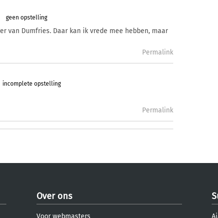
geen opstelling
ger van Dumfries. Daar kan ik vrede mee hebben, maar
Permalink
incomplete opstelling
Permalink
Over ons
S
Voor webmasters
Aj