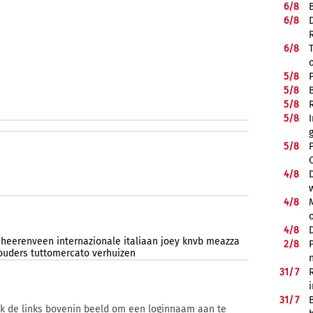
6/
8
6/
8
6/
8
5/
8
5/
8
5/
8
5/
8
5/
8
4/
8
4/
8
4/
8
heerenveen
internazionale
italiaan
joey
knvb
meazza
2/
8
ouders
tuttomercato
verhuizen
31/
7
31/
7
ik de links bovenin beeld om een loginnaam aan te