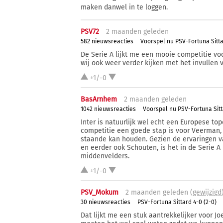
maken danwel in te loggen.
PSV72
2 ma
anden
geleden
582 nieuwsreacties
Voorspel nu PSV-Fortuna Sitt
De Serie A lijkt me een mooie competitie vo
wij ook weer verder kijken met het invullen
+1/-0
BasArnhem
2 ma
anden
geleden
1042 nieuwsreacties
Voorspel nu PSV-Fortuna Sit
Inter is natuurlijk wel echt een Europese top
competitie een goede stap is voor Veerman, e
staande kan houden. Gezien de ervaringen v
en eerder ook Schouten, is het in de Serie 
middenvelders.
+1/-0
PSV_Mokum
2 ma
anden
geleden (
gewijzigd
30 nieuwsreacties
PSV-Fortuna Sittard 4-0 (2-0)
Dat lijkt me een stuk aantrekkelijker voor 