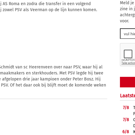
Meld je
bij AS Roma en zodra die transfer in een volgend
zine in
bij zowel PSV als Veerman op de lijn kunnen komen.
achterg
voor.
chmidt van sc Heerenveen over naar PSV, waar hij al
 smaakmakers en sterkhouders. Met PSV legde hij twee
 afgelopen drie jaar kampioen onder Peter Bosz. Hij
r PSV. Of het daar ook bij blijft moet de komende weken
Laatst
7/
8
7/
8
6/
8