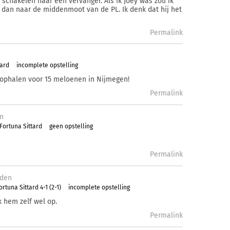
chakelen naar een vervanger. Als ik Joey was zou ik
, dan naar de middenmoot van de PL. Ik denk dat hij het
Permalink
tard
incomplete opstelling
 ophalen voor 15 meloenen in Nijmegen!
Permalink
n
Fortuna Sittard
geen opstelling
Permalink
den
rtuna Sittard 4-1 (2-1)
incomplete opstelling
 hem zelf wel op.
Permalink