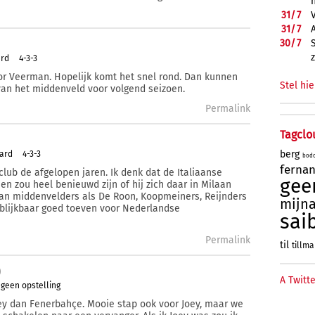
31/
7
31/
7
30/
7
ard
4-3-3
or Veerman. Hopelijk komt het snel rond. Dan kunnen
Stel hie
 van het middenveld voor volgend seizoen.
Permalink
Tagclo
berg
tard
4-3-3
bod
ferna
club de afgelopen jaren. Ik denk dat de Italiaanse
gee
n zou heel benieuwd zijn of hij zich daar in Milaan
an middenvelders als De Roon, Koopmeiners, Reijnders
mijn
A blijkbaar goed toeven voor Nederlandse
sai
Permalink
til
tillm
)
A Twitte
geen opstelling
Joey dan Fenerbahçe. Mooie stap ook voor Joey, maar we