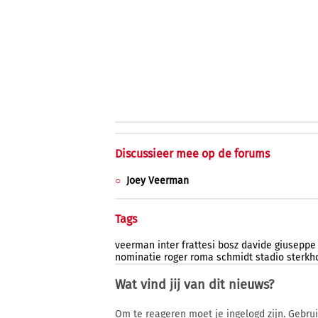
Discussieer mee op de forums
Joey Veerman
Tags
veerman
inter
frattesi
bosz
davide
giuseppe
nominatie
roger
roma
schmidt
stadio
sterkh
Wat vind jij van dit nieuws?
Om te reageren moet je ingelogd zijn. Gebru