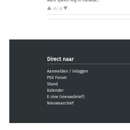
want speelt nog in Canada...
+1/-0
Direct naar
Aanmelden
/
inloggen
PSV Forum
Stand
Kalender
E-zine (nieuwsbrief)
Nieuwsarchief