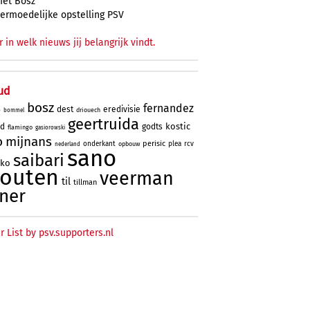
et Bosz
ermoedelijke opstelling PSV
r in welk nieuws jij belangrijk vindt.
ud
bosz
fernandez
dest
eredivisie
driouech
o
bommel
geertruida
kostic
rd
godts
flamingo
gasiorowski
o
mijnans
perisic
onderkant
plea
rcv
opbouw
nederland
sano
saibari
oko
houten
veerman
til
tillman
ner
r List by psv.supporters.nl