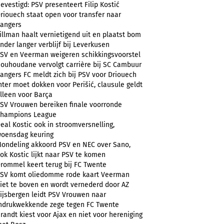
evestigd: PSV presenteert Filip Kostić
riouech staat open voor transfer naar
angers
illman haalt vernietigend uit en plaatst bom
nder langer verblijf bij Leverkusen
SV en Veerman weigeren schikkingsvoorstel
ouhoudane vervolgt carrière bij SC Cambuur
angers FC meldt zich bij PSV voor Driouech
nter moet dokken voor Perišić, clausule geldt
lleen voor Barça
SV Vrouwen bereiken finale voorronde
hampions League
eal Kostic ook in stroomversnelling,
oensdag keuring
ondeling akkoord PSV en NEC over Sano,
ok Kostic lijkt naar PSV te komen
rommel keert terug bij FC Twente
SV komt oliedomme rode kaart Veerman
iet te boven en wordt vernederd door AZ
ijsbergen leidt PSV Vrouwen naar
ndrukwekkende zege tegen FC Twente
randt kiest voor Ajax en niet voor hereniging