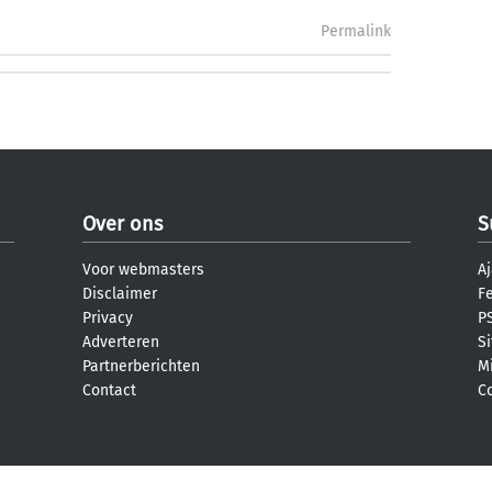
Permalink
Over ons
S
Voor webmasters
Aj
Disclaimer
F
Privacy
PS
Adverteren
S
Partnerberichten
M
Contact
C