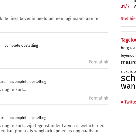
m
31/
7
V
Stel hie
ik de links bovenin beeld om een loginnaam aan te
Tagclo
incomplete opstelling
berg
bod
feyenoo
maur
Permalink
rickard
sc
tard
incomplete opstelling
wan
nog te kort...
Permalink
A Twitte
tard
incomplete opstelling
 nog te kort... zijn tegenstander Laryea is wellicht een
 en kan prima als wingback spelen; is nog haalbaar