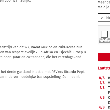
en door Ivan Sunjic.
Meer da
Meld je
edstrijd van dit WK, nadat Mexico en Zuid-Korea hun
en van respectievelijk Zuid-Afrika en Tsjechië. Groep B
 door Qatar en Zwitserland, die het zaterdagavond
Laatst
het derde gastland in actie met PSV'ers Ricardo Pepi,
man in de vermoedelijke basisopstelling. Dan neemt
8/
8
B
7/
8
V
7/
8
T
F
7/
8
C
D
6/
8
K