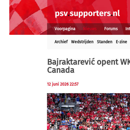
Voorpagina
Nieuws
Forums
In
Archief
Wedstrijden
Standen
E-zine
Bajraktarević opent WK
Canada
12 juni 2026 22:57