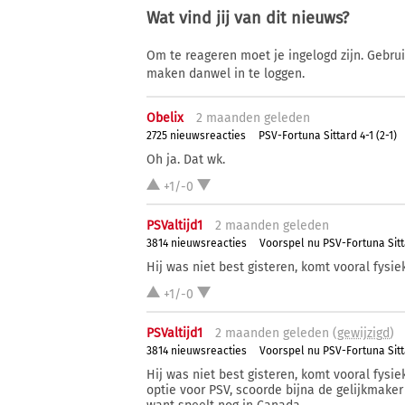
Wat vind jij van dit nieuws?
Om te reageren moet je ingelogd zijn. Gebru
maken danwel in te loggen.
Obelix
2 ma
anden
geleden
2725 nieuwsreacties
PSV-Fortuna Sittard 4-1 (2-1)
Oh ja. Dat wk.
+1/-0
PSValtijd1
2 ma
anden
geleden
3814 nieuwsreacties
Voorspel nu PSV-Fortuna Sit
Hij was niet best gisteren, komt vooral fysiek 
+1/-0
PSValtijd1
2 ma
anden
geleden (
gewijzigd
)
3814 nieuwsreacties
Voorspel nu PSV-Fortuna Sit
Hij was niet best gisteren, komt vooral fysiek
optie voor PSV, scoorde bijna de gelijkmaker