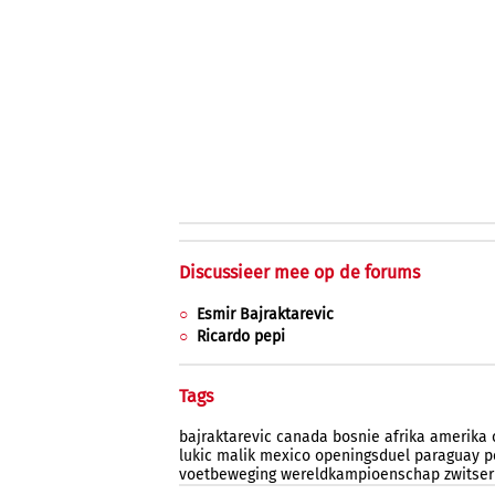
Discussieer mee op de forums
Esmir Bajraktarevic
Ricardo pepi
Tags
bajraktarevic
canada
bosnie
afrika
amerika
lukic
malik
mexico
openingsduel
paraguay
p
voetbeweging
wereldkampioenschap
zwitse