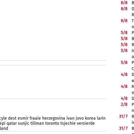
6/
8
B
6/
8
D
R
6/
8
T
o
5/
8
P
5/
8
B
5/
8
R
5/
8
I
a
5/
8
P
C
4/
8
D
w
4/
8
M
o
4/
8
D
2/
8
P
n
31/
7
R
cyle
dest
esmir
fraaie
herzegovina
ivan
jovo
korea
larin
i
epi
qatar
sunjic
tillman
toronto
tsjechie
versierde
31/
7
B
rland