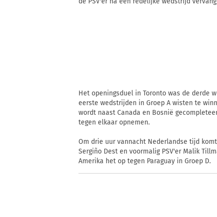
de PSV'er na een redelijke wedstrijd vervang
Het openingsduel in Toronto was de derde w
eerste wedstrijden in Groep A wisten te winn
wordt naast Canada en Bosnië gecompleteerd
tegen elkaar opnemen.
Om drie uur vannacht Nederlandse tijd komt 
Sergiño Dest en voormalig PSV'er Malik Till
Amerika het op tegen Paraguay in Groep D.