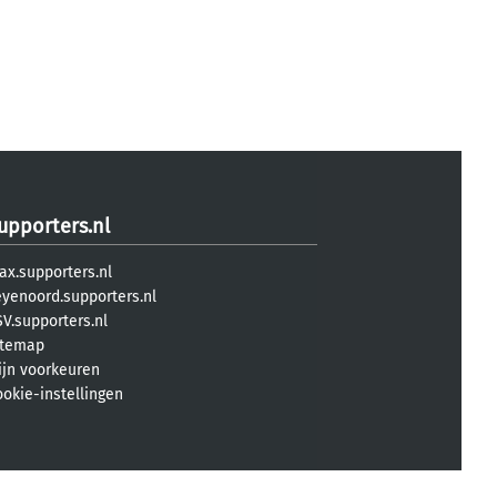
upporters.nl
ax.supporters.nl
eyenoord.supporters.nl
V.supporters.nl
itemap
ijn voorkeuren
ookie-instellingen