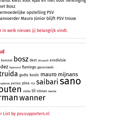
randt kiest voor Ajax en niet voor hereniging
et Bosz
ermoedelijke opstelling PSV
anvoerder Mauro Júnior blijft PSV trouw
r in welk nieuws jij belangrijk vindt.
ud
bosz
dest
eredivisie
bommel
driouech
ndez
flamingo
gasiorowski
feyenoord
truida
mauro
mijnans
godts
kostic
sano
saibari
plea
perisic
rcv
opbouw
outen
til
tillman
twente
sildillia
rman
wanner
r List by psv.supporters.nl