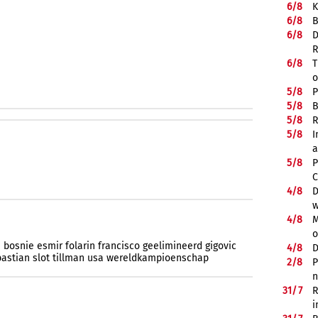
6/
8
K
6/
8
B
6/
8
D
R
6/
8
T
o
5/
8
P
5/
8
B
5/
8
R
5/
8
I
a
5/
8
P
C
4/
8
D
w
4/
8
M
o
e
bosnie
esmir
folarin
francisco
geelimineerd
gigovic
4/
8
D
astian
slot
tillman
usa
wereldkampioenschap
2/
8
P
n
31/
7
R
i