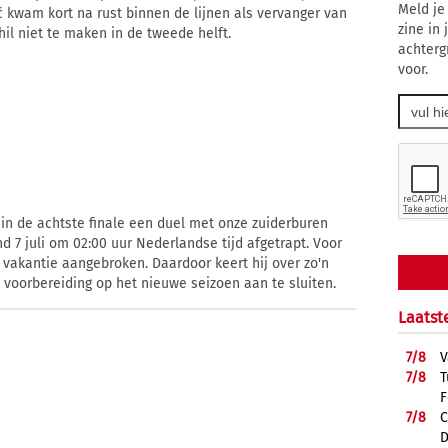
Meld je
ić kwam kort na rust binnen de lijnen als vervanger van
zine in
hil niet te maken in de tweede helft.
achterg
voor.
in de achtste finale een duel met onze zuiderburen
d 7 juli om 02:00 uur Nederlandse tijd afgetrapt. Voor
jn vakantie aangebroken. Daardoor keert hij over zo'n
 voorbereiding op het nieuwe seizoen aan te sluiten.
Laatst
7/
8
V
7/
8
T
F
7/
8
C
D