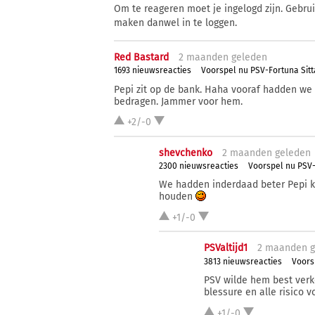
Om te reageren moet je ingelogd zijn. Gebru
maken danwel in te loggen.
Red Bastard
2 ma
anden
geleden
1693 nieuwsreacties
Voorspel nu PSV-Fortuna Sitt
Pepi zit op de bank. Haha vooraf hadden we
bedragen. Jammer voor hem.
+2/-0
shevchenko
2 ma
anden
geleden
2300 nieuwsreacties
Voorspel nu PSV-
We hadden inderdaad beter Pepi k
houden
+1/-0
PSValtijd1
2 ma
anden
g
3813 nieuwsreacties
Voors
PSV wilde hem best verk
blessure en alle risico v
+1/-0