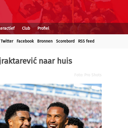
teractief
Club
Profiel
Twitter
Facebook
Bronnen
Scorebord
RSS feed
jraktarević naar huis
Foto: Pro Shots