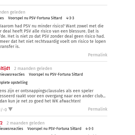
nden
geleden
ies
Voorspel nu PSV-Fortuna Sittard
4-3-3
 Waarom had PSV nu minder risico? Want zowel met die
r deal heeft PSV alle risico van een blessure. Dat is
fde. Het is niet zo dat PSV zonder deal geen risico had.
 meer dat het niet rechtvaardig voelt om risico te lopen
transfer is.
Permalink
ltijd1
2 ma
anden
geleden
 nieuwsreacties
Voorspel nu PSV-Fortuna Sittard
plete opstelling
ens zijn er ontsnappingsclausules als een speler
esseerd raakt voor een overgang naar een ander club...
dan kun je net zo goed het WK afwachten!
Permalink
1/-0
72
2 ma
anden
geleden
nieuwsreacties
Voorspel nu PSV-Fortuna Sittard
4-3-3