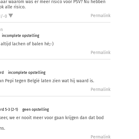
maar waarom was er meer risico voor PSV? Nu hebben
ok alle risico.
Permalink
1/-0
en
incomplete opstelling
altijd lachen of balen hé;-)
Permalink
ard
incomplete opstelling
an Pepi tegen België laten zien wat hij waard is.
Permalink
d 5-3 (2-1)
geen opstelling
e keer, we er nooit meer voor gaan krijgen dan dat bod
ns.
Permalink