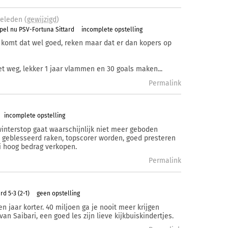
eleden (
gewijzigd
)
pel nu PSV-Fortuna Sittard
incomplete opstelling
t komt dat wel goed, reken maar dat er dan kopers op
iet weg, lekker 1 jaar vlammen en 30 goals maken...
Permalink
incomplete opstelling
interstop gaat waarschijnlijk niet meer geboden
et geblesseerd raken, topscorer worden, goed presteren
i hoog bedrag verkopen.
Permalink
d 5-3 (2-1)
geen opstelling
n jaar korter. 40 miljoen ga je nooit meer krijgen
van Saibari, een goed les zijn lieve kijkbuiskindertjes.