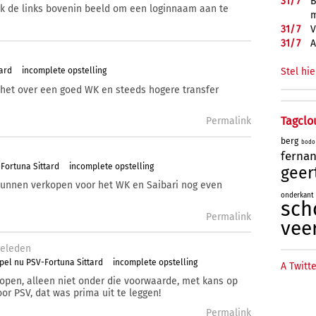
31/
7
B
ik de links bovenin beeld om een loginnaam aan te
m
31/
7
V
31/
7
A
Stel hie
ard
incomplete opstelling
 het over een goed WK en steeds hogere transfer
Tagclo
Permalink
berg
bodo
ferna
Fortuna Sittard
incomplete opstelling
geer
unnen verkopen voor het WK en Saibari nog even
onderkant
sch
Permalink
vee
eleden
pel nu PSV-Fortuna Sittard
incomplete opstelling
A Twitte
open, alleen niet onder die voorwaarde, met kans op
oor PSV, dat was prima uit te leggen!
Permalink