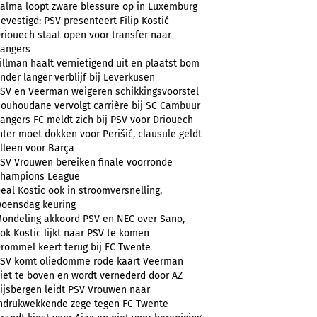
alma loopt zware blessure op in Luxemburg
evestigd: PSV presenteert Filip Kostić
riouech staat open voor transfer naar
angers
illman haalt vernietigend uit en plaatst bom
nder langer verblijf bij Leverkusen
SV en Veerman weigeren schikkingsvoorstel
ouhoudane vervolgt carrière bij SC Cambuur
angers FC meldt zich bij PSV voor Driouech
nter moet dokken voor Perišić, clausule geldt
lleen voor Barça
SV Vrouwen bereiken finale voorronde
hampions League
eal Kostic ook in stroomversnelling,
oensdag keuring
ondeling akkoord PSV en NEC over Sano,
ok Kostic lijkt naar PSV te komen
rommel keert terug bij FC Twente
SV komt oliedomme rode kaart Veerman
iet te boven en wordt vernederd door AZ
ijsbergen leidt PSV Vrouwen naar
ndrukwekkende zege tegen FC Twente