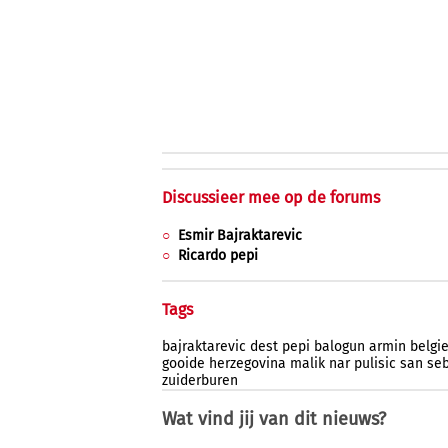
Discussieer mee op de forums
Esmir Bajraktarevic
Ricardo pepi
Tags
bajraktarevic
dest
pepi
balogun
armin
belgi
gooide
herzegovina
malik
nar
pulisic
san
seb
zuiderburen
Wat vind jij van dit nieuws?