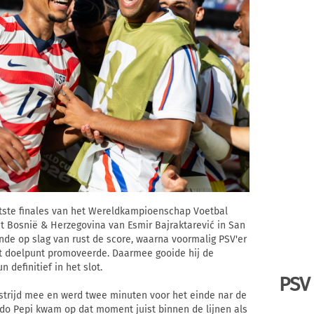
tste finales van het Wereldkampioenschap Voetbal
et Bosnië & Herzegovina van Esmir Bajraktarević in San
nde op slag van rust de score, waarna voormalig PSV'er
tot doelpunt promoveerde. Daarmee gooide hij de
definitief in het slot.
PSV
strijd mee en werd twee minuten voor het einde nar de
rdo Pepi kwam op dat moment juist binnen de lijnen als