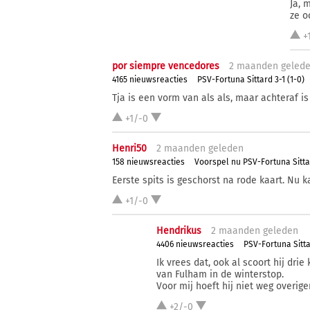
Ja, 
ze o
+
por siempre vencedores
2 ma
anden
geled
4165 nieuwsreacties
PSV-Fortuna Sittard 3-1 (1-0)
Tja is een vorm van als als, maar achteraf is 
+1/-0
Henri50
2 ma
anden
geleden
158 nieuwsreacties
Voorspel nu PSV-Fortuna Sitt
Eerste spits is geschorst na rode kaart. Nu k
+1/-0
Hendrikus
2 ma
anden
geleden
4406 nieuwsreacties
PSV-Fortuna Sittar
Ik vrees dat, ook al scoort hij dri
van Fulham in de winterstop.
Voor mij hoeft hij niet weg overige
+2/-0