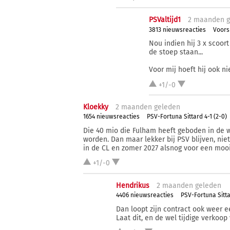
PSValtijd1
2 ma
anden
g
3813 nieuwsreacties
Voors
Nou indien hij 3 x scoor
de stoep staan...
Voor mij hoeft hij ook n
+1/-0
Kloekky
2 ma
anden
geleden
1654 nieuwsreacties
PSV-Fortuna Sittard 4-1 (2-0)
Die 40 mio die Fulham heeft geboden in de w
worden. Dan maar lekker bij PSV blijven, ni
in de CL en zomer 2027 alsnog voor een moo
+1/-0
Hendrikus
2 ma
anden
geleden
4406 nieuwsreacties
PSV-Fortuna Sittar
Dan loopt zijn contract ook weer ee
Laat dit, en de wel tijdige verkoop 