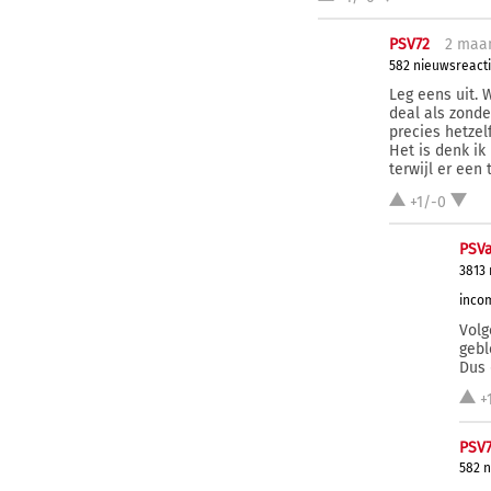
PSV72
2 ma
a
582 nieuwsreact
Leg eens uit.
deal als zonde
precies hetzel
Het is denk ik
terwijl er een 
+1/-0
PSVa
3813
incom
Volg
gebl
Dus 
+
PSV
582 