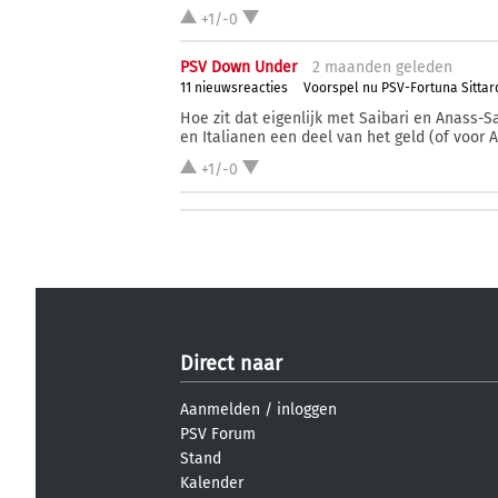
+1/-0
PSV Down Under
2 ma
anden
geleden
11 nieuwsreacties
Voorspel nu PSV-Fortuna Sittar
Hoe zit dat eigenlijk met Saibari en Anass-Sa
en Italianen een deel van het geld (of voor 
+1/-0
Direct naar
Aanmelden
/
inloggen
PSV Forum
Stand
Kalender