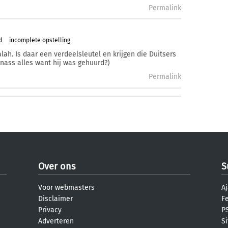
Permalink
d
incomplete opstelling
lah. Is daar een verdeelsleutel en krijgen die Duitsers
Anass alles want hij was gehuurd?)
Permalink
Over ons
S
Voor webmasters
Aj
Disclaimer
F
Privacy
PS
Adverteren
S