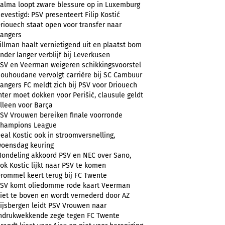
alma loopt zware blessure op in Luxemburg
evestigd: PSV presenteert Filip Kostić
riouech staat open voor transfer naar
angers
illman haalt vernietigend uit en plaatst bom
nder langer verblijf bij Leverkusen
SV en Veerman weigeren schikkingsvoorstel
ouhoudane vervolgt carrière bij SC Cambuur
angers FC meldt zich bij PSV voor Driouech
nter moet dokken voor Perišić, clausule geldt
lleen voor Barça
SV Vrouwen bereiken finale voorronde
hampions League
eal Kostic ook in stroomversnelling,
oensdag keuring
ondeling akkoord PSV en NEC over Sano,
ok Kostic lijkt naar PSV te komen
rommel keert terug bij FC Twente
SV komt oliedomme rode kaart Veerman
iet te boven en wordt vernederd door AZ
ijsbergen leidt PSV Vrouwen naar
ndrukwekkende zege tegen FC Twente