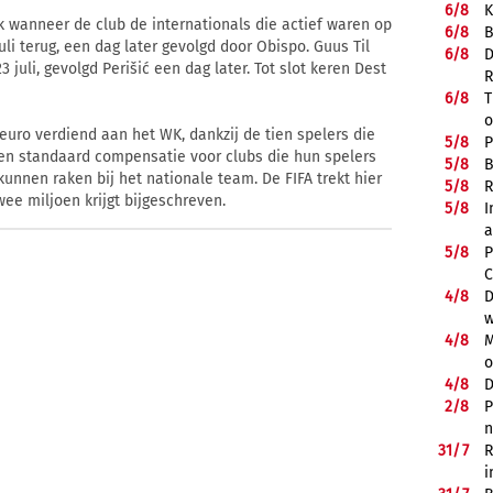
6/
8
K
ijk wanneer de club de internationals die actief waren op
6/
8
B
li terug, een dag later gevolgd door Obispo. Guus Til
6/
8
D
3 juli, gevolgd Perišić een dag later. Tot slot keren Dest
R
6/
8
T
o
euro verdiend aan het WK, dankzij de tien spelers die
5/
8
P
 een standaard compensatie voor clubs die hun spelers
5/
8
B
kunnen raken bij het nationale team. De FIFA trekt hier
5/
8
R
wee miljoen krijgt bijgeschreven.
5/
8
I
a
5/
8
P
C
4/
8
D
w
4/
8
M
o
4/
8
D
2/
8
P
n
31/
7
R
i