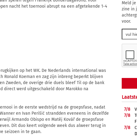
 gaan spelen tegen Frankrijk donderdagavond. Voor
Meld je
open nacht het toernooi abrupt na een afgetekende 1-4
zine in
achterg
voor.
erugkijken op het WK. De Nederlands international was
h Ronald Koeman en zag zijn inbreng beperkt blijven
gen Zweden, de overige drie duels bleef Til op de bank
ijd direct werd uitgeschakeld door Marokko na
Laatst
ernooi in de eerste wedstrijd na de groepsfase, nadat
7/
8
V
 Wanner en Ivan Perišić strandden eveneens in dezelfde
7/
8
T
terwijl Armando Obispo en Matěj Kovář de groepsfase
F
leven. Dit duo keert volgende week dus alweer terug in
7/
8
C
e seizoen in te gaan.
D