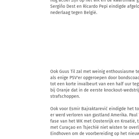
nog actief zijn op het WK en de kwartfinale
Sergiño Dest en Ricardo Pepi eindigde afgel
nederlaag tegen België.
Ook Guus Til zal met weinig enthousiasme t
als enige PSV'er opgeroepen door bondscoac
tot een korte invalbeurt van een half uur te
bij Oranje dat in de eerste knockout-wedstr
strafschoppen.
Ook voor Esmir Bajraktarević eindigde het to
er werd verloren van gastland Amerika. Paul
fase van het WK met Oostenrijk en Kroatië, 
met Curaçao en Tsjechië niet wisten te over
Eindhoven om de voorbereiding op het nieuw