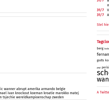
31/
7
B
m
31/
7
V
31/
7
A
Stel hie
Tagclo
berg
bod
ferna
ko
godts
peris
pepi
sch
wan
ic
wanner
abrupt
amerika
armando
belgie
A Twitte
mael
ivan
knockout
koeman
kroatie
marokko
matej
n
tsjechie
wereldkampioenschap
zweden