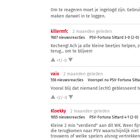
Om te reageren moet je ingelogd zijn. Gebru
maken danwel in te loggen.
killermfc
2 ma
anden
geleden
7607 nieuwsreacties
PSV-Fortuna Sittard 3-0 (2-0)
Kecheng! Ach ja alle kleine beetjes helpen,
terug... om te blijven!
+1/-0
vaio
2 ma
anden
geleden
556 nieuwsreacties
Voorspel nu PSV-Fortuna Sitt
Vooral blij dat niemand (echt) geblesseerd te
+2/-0
Kloekky
2 ma
anden
geleden
1655 nieuwsreacties
PSV-Fortuna Sittard 4-1 (2-0)
Kleine 2 mio "verdiend" aan dit WK. Weer fij
die terugkomen naar PSV waarschijnlijk niet
trouwens of welke spelers alsnog vertrekken