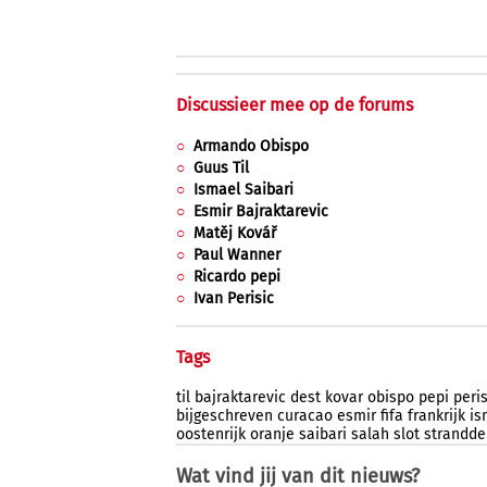
Discussieer mee op de forums
Armando Obispo
Guus Til
Ismael Saibari
Esmir Bajraktarevic
Matěj Kovář
Paul Wanner
Ricardo pepi
Ivan Perisic
Tags
til
bajraktarevic
dest
kovar
obispo
pepi
peris
bijgeschreven
curacao
esmir
fifa
frankrijk
is
oostenrijk
oranje
saibari
salah
slot
strandde
Wat vind jij van dit nieuws?