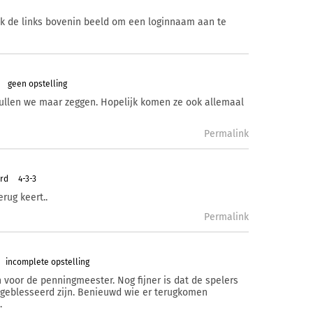
ik de links bovenin beeld om een loginnaam aan te
geen opstelling
 zullen we maar zeggen. Hopelijk komen ze ook allemaal
Permalink
ard
4-3-3
rug keert..
Permalink
incomplete opstelling
n voor de penningmeester. Nog fijner is dat de spelers
 geblesseerd zijn. Benieuwd wie er terugkomen
.