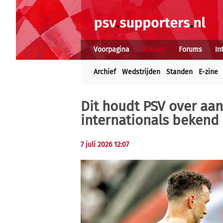
Voorpagina
Nieuws
Forums
In
Archief
Wedstrijden
Standen
E-zine
Dit houdt PSV over aa
internationals bekend
7 juli 2026 12:07