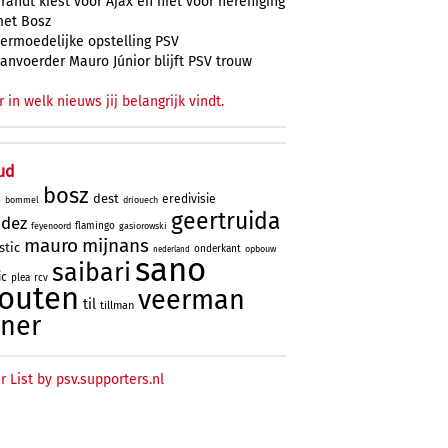
randt kiest voor Ajax en niet voor hereniging
et Bosz
ermoedelijke opstelling PSV
anvoerder Mauro Júnior blijft PSV trouw
r in welk nieuws jij belangrijk vindt.
ud
bosz
dest
eredivisie
bommel
driouech
o
geertruida
ndez
flamingo
feyenoord
gasiorowski
mauro
mijnans
stic
onderkant
opbouw
nederland
sano
saibari
ic
plea
rcv
outen
veerman
til
tillman
ner
r List by psv.supporters.nl