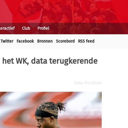
teractief
Club
Profiel
Twitter
Facebook
Bronnen
Scorebord
RSS feed
n het WK, data terugkerende
Foto: Pro Shots