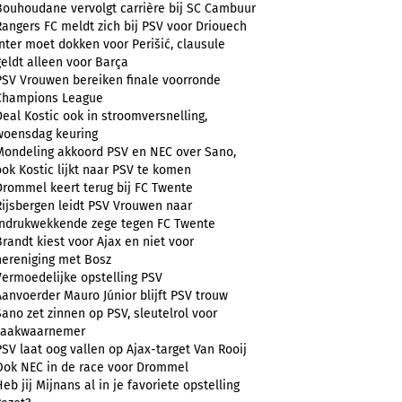
Bouhoudane vervolgt carrière bij SC Cambuur
Rangers FC meldt zich bij PSV voor Driouech
Inter moet dokken voor Perišić, clausule
geldt alleen voor Barça
PSV Vrouwen bereiken finale voorronde
Champions League
Deal Kostic ook in stroomversnelling,
woensdag keuring
Mondeling akkoord PSV en NEC over Sano,
ook Kostic lijkt naar PSV te komen
Drommel keert terug bij FC Twente
Rijsbergen leidt PSV Vrouwen naar
indrukwekkende zege tegen FC Twente
Brandt kiest voor Ajax en niet voor
hereniging met Bosz
Vermoedelijke opstelling PSV
Aanvoerder Mauro Júnior blijft PSV trouw
Sano zet zinnen op PSV, sleutelrol voor
zaakwaarnemer
PSV laat oog vallen op Ajax-target Van Rooij
Ook NEC in de race voor Drommel
Heb jij Mijnans al in je favoriete opstelling