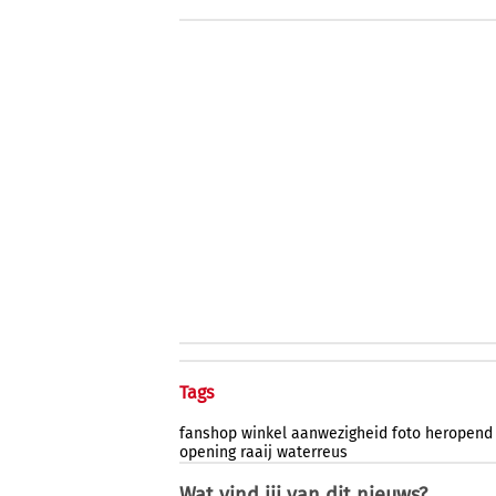
Tags
fanshop
winkel
aanwezigheid
foto
heropend
opening
raaij
waterreus
Wat vind jij van dit nieuws?