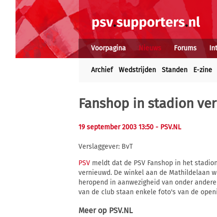
Voorpagina
Nieuws
Forums
In
Archief
Wedstrijden
Standen
E-zine
Fanshop in stadion ve
19 september 2003 13:50
- PSV.NL
Verslaggever: BvT
PSV
meldt dat de PSV Fanshop in het stadio
vernieuwd. De winkel aan de Mathildelaan w
heropend in aanwezigheid van onder andere
van de club staan enkele foto's van de openi
Meer op
PSV.NL