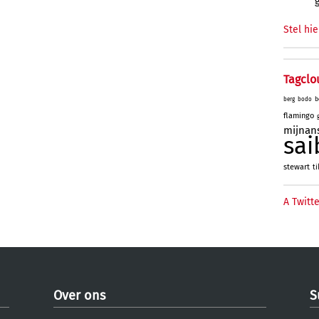
Stel hie
Tagclo
b
berg
bodo
flamingo
mijnan
sai
stewart
ti
A Twitte
Over ons
S