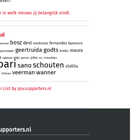
gezet?
r in welk nieuws jij belangrijk vindt.
ud
bosz
dest
fernandez
eredivisie
feyenoord
ommel
godts
geertruida
mauro
kostic
gasiorowski
s
plea
pepi
opbouw
perisic
rcv
rickardoko
bari
schouten
sano
sildillia
veerman
wanner
l
tillman
r List by psv.supporters.nl
upporters.nl