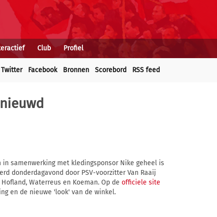
teractief
Club
Profiel
Twitter
Facebook
Bronnen
Scorebord
RSS feed
rnieuwd
n in samenwerking met kledingsponsor Nike geheel is
erd donderdagavond door PSV-voorzitter Van Raaij
 Hofland, Waterreus en Koeman. Op de
officiele site
ng en de nieuwe 'look' van de winkel.