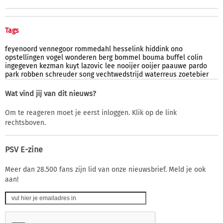
Tags
feyenoord
vennegoor
rommedahl
hesselink
hiddink
ono
opstellingen
vogel
wonderen
berg
bommel
bouma
buffel
colin
ingegeven
kezman
kuyt
lazovic
lee
nooijer
ooijer
paauwe
pardo
park
robben
schreuder
song
vechtwedstrijd
waterreus
zoetebier
Wat vind jij van dit nieuws?
Om te reageren moet je eerst inloggen. Klik op de link
rechtsboven.
PSV E-zine
Meer dan 28.500 fans zijn lid van onze nieuwsbrief. Meld je ook
aan!