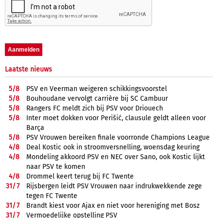
Laatste nieuws
5/
8
PSV en Veerman weigeren schikkingsvoorstel
5/
8
Bouhoudane vervolgt carrière bij SC Cambuur
5/
8
Rangers FC meldt zich bij PSV voor Driouech
5/
8
Inter moet dokken voor Perišić, clausule geldt alleen voor
Barça
5/
8
PSV Vrouwen bereiken finale voorronde Champions League
4/
8
Deal Kostic ook in stroomversnelling, woensdag keuring
4/
8
Mondeling akkoord PSV en NEC over Sano, ook Kostic lijkt
naar PSV te komen
4/
8
Drommel keert terug bij FC Twente
31/
7
Rijsbergen leidt PSV Vrouwen naar indrukwekkende zege
tegen FC Twente
31/
7
Brandt kiest voor Ajax en niet voor hereniging met Bosz
31/
7
Vermoedelijke opstelling PSV