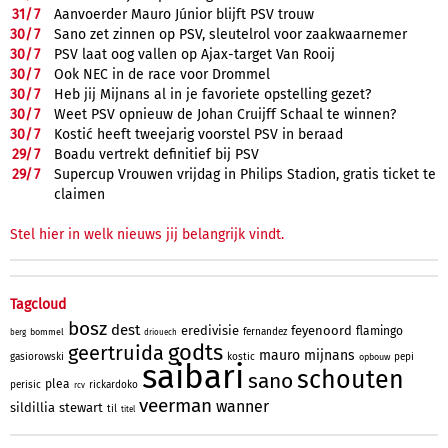
31/
7
Aanvoerder Mauro Júnior blijft PSV trouw
30/
7
Sano zet zinnen op PSV, sleutelrol voor zaakwaarnemer
30/
7
PSV laat oog vallen op Ajax-target Van Rooij
30/
7
Ook NEC in de race voor Drommel
30/
7
Heb jij Mijnans al in je favoriete opstelling gezet?
30/
7
Weet PSV opnieuw de Johan Cruijff Schaal te winnen?
30/
7
Kostić heeft tweejarig voorstel PSV in beraad
29/
7
Boadu vertrekt definitief bij PSV
29/
7
Supercup Vrouwen vrijdag in Philips Stadion, gratis ticket te
claimen
Stel hier in welk nieuws jij belangrijk vindt.
Tagcloud
bosz
dest
eredivisie
feyenoord
flamingo
fernandez
bommel
berg
driouech
godts
geertruida
mauro
mijnans
gasiorowski
kostic
pepi
opbouw
saibari
schouten
sano
plea
perisic
rickardoko
rcv
veerman
wanner
sildillia
stewart
til
titel