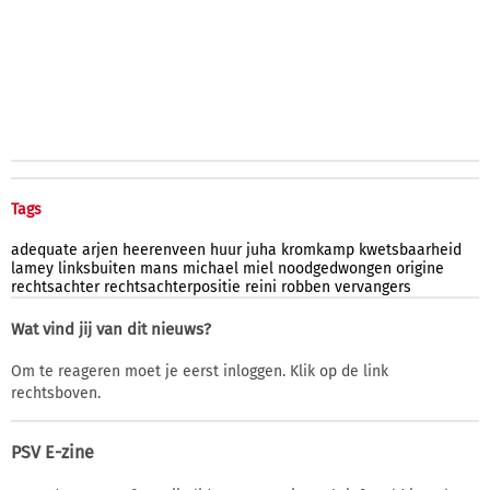
Tags
adequate
arjen
heerenveen
huur
juha
kromkamp
kwetsbaarheid
lamey
linksbuiten
mans
michael
miel
noodgedwongen
origine
rechtsachter
rechtsachterpositie
reini
robben
vervangers
Wat vind jij van dit nieuws?
Om te reageren moet je eerst inloggen. Klik op de link
rechtsboven.
PSV E-zine