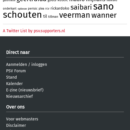
gasiorowski
nederland
sano
saibari
rickardoko
perisic
onderkant
plea
rcv
opbouw
schouten
veerman
wanner
til
tillman
A Twitter List by psv.supporters.nl
Direct naar
Aanmelden
/
inloggen
PSV Forum
Stand
Kalender
E-zine (nieuwsbrief)
Nieuwsarchief
Over ons
Voor webmasters
Disclaimer