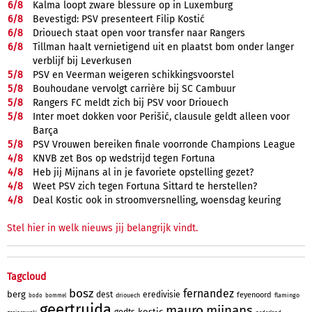
6/
8
Kalma loopt zware blessure op in Luxemburg
6/
8
Bevestigd: PSV presenteert Filip Kostić
6/
8
Driouech staat open voor transfer naar Rangers
6/
8
Tillman haalt vernietigend uit en plaatst bom onder langer
verblijf bij Leverkusen
5/
8
PSV en Veerman weigeren schikkingsvoorstel
5/
8
Bouhoudane vervolgt carrière bij SC Cambuur
5/
8
Rangers FC meldt zich bij PSV voor Driouech
5/
8
Inter moet dokken voor Perišić, clausule geldt alleen voor
Barça
5/
8
PSV Vrouwen bereiken finale voorronde Champions League
4/
8
KNVB zet Bos op wedstrijd tegen Fortuna
4/
8
Heb jij Mijnans al in je favoriete opstelling gezet?
4/
8
Weet PSV zich tegen Fortuna Sittard te herstellen?
4/
8
Deal Kostic ook in stroomversnelling, woensdag keuring
Stel hier in welk nieuws jij belangrijk vindt.
Tagcloud
bosz
fernandez
berg
dest
eredivisie
feyenoord
driouech
flamingo
bodo
bommel
geertruida
mauro
mijnans
kostic
godts