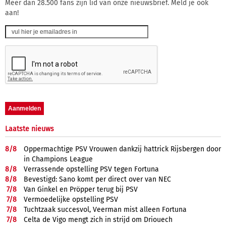
Meer dan 28.500 fans zijn lid van onze nieuwsbrief. Meld je ook
aan!
Laatste nieuws
8/
8
Oppermachtige PSV Vrouwen dankzij hattrick Rijsbergen door
in Champions League
8/
8
Verrassende opstelling PSV tegen Fortuna
8/
8
Bevestigd: Sano komt per direct over van NEC
7/
8
Van Ginkel en Pröpper terug bij PSV
7/
8
Vermoedelijke opstelling PSV
7/
8
Tuchtzaak succesvol, Veerman mist alleen Fortuna
7/
8
Celta de Vigo mengt zich in strijd om Driouech