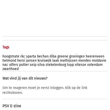
Tags
hoogstrate
rkc
sparta
bechan
diba
greene
groningen
heerenveen
helmond
hersi
jansen
kruiswijk
laak
mathijssen
mendes
moldavie
nac
olfers
putter
seip
silva
stekelenburg
tuyp
vitesse
volendam
zwarthoed
Wat vind jij van dit nieuws?
Om te reageren moet je eerst inloggen. Klik op de link
rechtsboven.
PSV E-zine