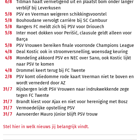
6/
8
Tillman haalt vernietigend uit en plaatst bom onder langer
verblijf bij Leverkusen
5/
8
PSV en Veerman weigeren schikkingsvoorstel
5/
8
Bouhoudane vervolgt carrière bij SC Cambuur
5/
8
Rangers FC meldt zich bij PSV voor Driouech
5/
8
Inter moet dokken voor Perišić, clausule geldt alleen voor
Barça
5/
8
PSV Vrouwen bereiken finale voorronde Champions League
4/
8
Deal Kostic ook in stroomversnelling, woensdag keuring
4/
8
Mondeling akkoord PSV en NEC over Sano, ook Kostic lijkt
naar PSV te komen
4/
8
Drommel keert terug bij FC Twente
2/
8
PSV komt oliedomme rode kaart Veerman niet te boven en
wordt vernederd door AZ
31/
7
Rijsbergen leidt PSV Vrouwen naar indrukwekkende zege
tegen FC Twente
31/
7
Brandt kiest voor Ajax en niet voor hereniging met Bosz
31/
7
Vermoedelijke opstelling PSV
31/
7
Aanvoerder Mauro Júnior blijft PSV trouw
Stel hier in welk nieuws jij belangrijk vindt.