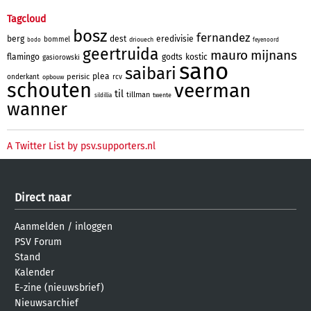
Tagcloud
bosz
fernandez
berg
dest
eredivisie
bommel
driouech
bodo
feyenoord
geertruida
mauro
mijnans
flamingo
godts
kostic
gasiorowski
sano
saibari
plea
perisic
onderkant
rcv
opbouw
schouten
veerman
til
tillman
twente
sildillia
wanner
A Twitter List by psv.supporters.nl
Direct naar
Aanmelden
/
inloggen
PSV Forum
Stand
Kalender
E-zine (nieuwsbrief)
Nieuwsarchief