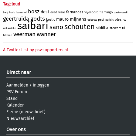
Tagcloud
bosz
dest
fernandez
eredivisie
flamingo
feyenoord
bommel
gasiorowski
berg
bodo
godts
geertruida
mijnans
mauro
kostic
plea
pepi
opbouw
perisic
rcv
saibari
schouten
sano
sildillia
stewart
til
rickardoko
veerman
wanner
tillman
A Twitter List by psv.supporters.nl
Direct naar
Aanmelden
/
inloggen
PSV Forum
Stand
Kalender
E-zine (nieuwsbrief)
Nieuwsarchief
Over ons