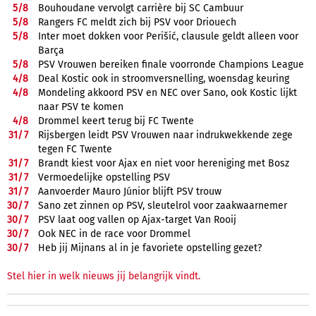
5/
8
Bouhoudane vervolgt carrière bij SC Cambuur
5/
8
Rangers FC meldt zich bij PSV voor Driouech
5/
8
Inter moet dokken voor Perišić, clausule geldt alleen voor
Barça
5/
8
PSV Vrouwen bereiken finale voorronde Champions League
4/
8
Deal Kostic ook in stroomversnelling, woensdag keuring
4/
8
Mondeling akkoord PSV en NEC over Sano, ook Kostic lijkt
naar PSV te komen
4/
8
Drommel keert terug bij FC Twente
31/
7
Rijsbergen leidt PSV Vrouwen naar indrukwekkende zege
tegen FC Twente
31/
7
Brandt kiest voor Ajax en niet voor hereniging met Bosz
31/
7
Vermoedelijke opstelling PSV
31/
7
Aanvoerder Mauro Júnior blijft PSV trouw
30/
7
Sano zet zinnen op PSV, sleutelrol voor zaakwaarnemer
30/
7
PSV laat oog vallen op Ajax-target Van Rooij
30/
7
Ook NEC in de race voor Drommel
30/
7
Heb jij Mijnans al in je favoriete opstelling gezet?
Stel hier in welk nieuws jij belangrijk vindt.