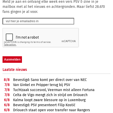
Meld je aan en ontvang elke week een vers PSV E-zine in je
mailbox met al het nieuws en achtergronden. Maar liefst 28.670
fans gingen je al voor.
Laatste nieuws
8/
8
Bevestigd: Sano komt per direct over van NEC
7/
8
Van Ginkel en Pröpper terug bij PSV
7/
8
Tuchtzaak succesvol, Veerman mist alleen Fortuna
7/
8
Celta de Vigo mengt zich in strijd om Driouech
6/
8
Kalma loopt zware blessure op in Luxemburg
6/
8
Bevestigd: PSV presenteert Filip Kostić
6/
8
Driouech staat open voor transfer naar Rangers