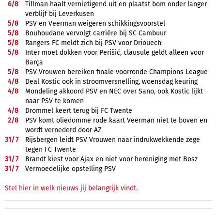
6/
8
Tillman haalt vernietigend uit en plaatst bom onder langer
verblijf bij Leverkusen
5/
8
PSV en Veerman weigeren schikkingsvoorstel
5/
8
Bouhoudane vervolgt carrière bij SC Cambuur
5/
8
Rangers FC meldt zich bij PSV voor Driouech
5/
8
Inter moet dokken voor Perišić, clausule geldt alleen voor
Barça
5/
8
PSV Vrouwen bereiken finale voorronde Champions League
4/
8
Deal Kostic ook in stroomversnelling, woensdag keuring
4/
8
Mondeling akkoord PSV en NEC over Sano, ook Kostic lijkt
naar PSV te komen
4/
8
Drommel keert terug bij FC Twente
2/
8
PSV komt oliedomme rode kaart Veerman niet te boven en
wordt vernederd door AZ
31/
7
Rijsbergen leidt PSV Vrouwen naar indrukwekkende zege
tegen FC Twente
31/
7
Brandt kiest voor Ajax en niet voor hereniging met Bosz
31/
7
Vermoedelijke opstelling PSV
Stel hier in welk nieuws jij belangrijk vindt.