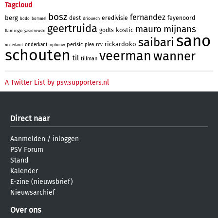
Tagcloud
bosz
fernandez
berg
dest
eredivisie
feyenoord
driouech
bodo
bommel
geertruida
mauro
mijnans
kostic
godts
flamingo
gasiorowski
sano
saibari
rickardoko
perisic
onderkant
plea
rcv
opbouw
nederland
schouten
veerman
wanner
til
tillman
A Twitter List by psv.supporters.nl
Direct naar
Aanmelden
/
inloggen
PSV Forum
Stand
Kalender
E-zine (nieuwsbrief)
Nieuwsarchief
Over ons