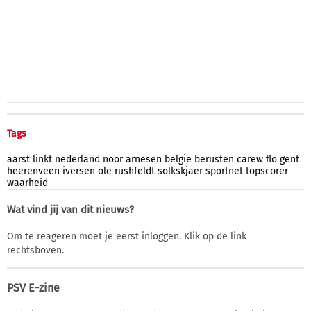
Tags
aarst
linkt
nederland
noor
arnesen
belgie
berusten
carew
flo
gent
heerenveen
iversen
ole
rushfeldt
solkskjaer
sportnet
topscorer
waarheid
Wat vind jij van dit nieuws?
Om te reageren moet je eerst inloggen. Klik op de link
rechtsboven.
PSV E-zine