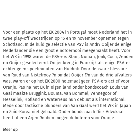
Voor een plaats op het EK 2004 in Portugal moet Nederland het in
twee play-off wedstrijden op 15 en 19 november opnemen tegen
Schotland. In de huidige selectie van PSV is Andr? Ooijer de enige
Nederlander die een groot eindtoernooi meegemaakt heeft. Voor
het WK in 1998 waren de PSV-ers Stam, Numan, Jonk, Cocu, Zenden
en Ooijer geselecteerd. Ooijer kreeg in Frankrijk als enige PSV-er
echter geen speelminuten van Hiddink. Door de zware blessure
van Ruud van Nistelrooy ?n omdat Ooijer ??n van de drie afvallers
was, waren er op het EK 2000 helemaal geen PSV-ers actief voor
Oranje. Pas na het EK in eigen land onder bondscoach Louis van
Gaal maakte Bruggink, Bouma, Van Bommel, Vennegoor of
Hesselink, Hofland en Waterreus hun debuut als international.
Mede door tactische blunders van Van Gaal werd het WK in Japan
en Zuid-Korea niet gehaald. Onder bondscoach Dick Advokaat
heeft alleen Arjen Robben mogen debuteren voor Oranje.
Meer op