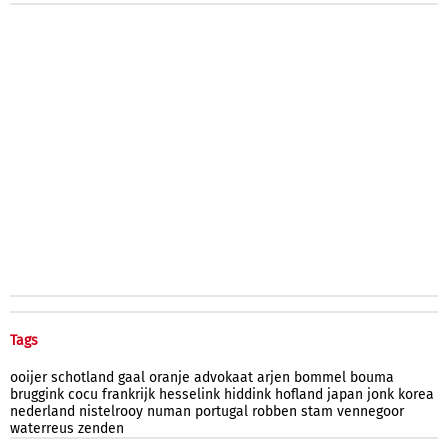
Tags
ooijer
schotland
gaal
oranje
advokaat
arjen
bommel
bouma
bruggink
cocu
frankrijk
hesselink
hiddink
hofland
japan
jonk
korea
nederland
nistelrooy
numan
portugal
robben
stam
vennegoor
waterreus
zenden