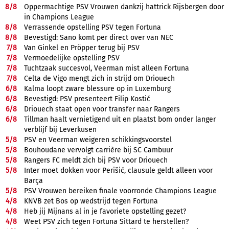
8/
8
Oppermachtige PSV Vrouwen dankzij hattrick Rijsbergen door
in Champions League
8/
8
Verrassende opstelling PSV tegen Fortuna
8/
8
Bevestigd: Sano komt per direct over van NEC
7/
8
Van Ginkel en Pröpper terug bij PSV
7/
8
Vermoedelijke opstelling PSV
7/
8
Tuchtzaak succesvol, Veerman mist alleen Fortuna
7/
8
Celta de Vigo mengt zich in strijd om Driouech
6/
8
Kalma loopt zware blessure op in Luxemburg
6/
8
Bevestigd: PSV presenteert Filip Kostić
6/
8
Driouech staat open voor transfer naar Rangers
6/
8
Tillman haalt vernietigend uit en plaatst bom onder langer
verblijf bij Leverkusen
5/
8
PSV en Veerman weigeren schikkingsvoorstel
5/
8
Bouhoudane vervolgt carrière bij SC Cambuur
5/
8
Rangers FC meldt zich bij PSV voor Driouech
5/
8
Inter moet dokken voor Perišić, clausule geldt alleen voor
Barça
5/
8
PSV Vrouwen bereiken finale voorronde Champions League
4/
8
KNVB zet Bos op wedstrijd tegen Fortuna
4/
8
Heb jij Mijnans al in je favoriete opstelling gezet?
4/
8
Weet PSV zich tegen Fortuna Sittard te herstellen?