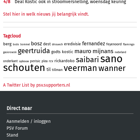
4/
8
Deal Kostic ook in stroomversnelling, woensdag keuring
Stel hier in welk nieuws jij belangrijk vindt.
Tagcloud
bosz
fernandez
berg
dest
eredivisie
feyenoord
driouech
flamingo
bodo
bommel
geertruida
mauro
mijnans
kostic
godts
gasiorowski
nederland
sano
saibari
rickardoko
perisic
onderkant
plea
rcv
opbouw
schouten
veerman
wanner
til
tillman
A Twitter List by psv.supporters.nl
Direct naar
Aanmelden
/
inloggen
PSV Forum
Stand