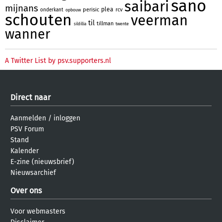
sano
saibari
mijnans
plea
perisic
rcv
onderkant
opbouw
schouten
veerman
til
tillman
twente
sildillia
wanner
A Twitter List by psv.supporters.nl
Direct naar
Aanmelden
/
inloggen
PSV Forum
Stand
Kalender
E-zine (nieuwsbrief)
Nieuwsarchief
Over ons
Voor webmasters