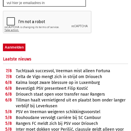
Laatste nieuws
7/
8
Tuchtzaak succesvol, Veerman mist alleen Fortuna
7/
8
Celta de Vigo mengt zich in strijd om Driouech
6/
8
Kalma loopt zware blessure op in Luxemburg
6/
8
Bevestigd: PSV presenteert Filip Kostić
6/
8
Driouech staat open voor transfer naar Rangers
6/
8
Tillman haalt vernietigend uit en plaatst bom onder langer
verblijf bij Leverkusen
5/
8
PSV en Veerman weigeren schikkingsvoorstel
5/
8
Bouhoudane vervolgt carrière bij SC Cambuur
5/
8
Rangers FC meldt zich bij PSV voor Driouech
5/
8
Inter moet dokken voor Perišić, clausule geldt alleen voor