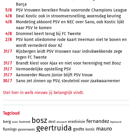
Barça
5/
8
PSV Vrouwen bereiken finale voorronde Champions League
4/
8
Deal Kostic ook in stroomversnelling, woensdag keuring
4/
8
Mondeling akkoord PSV en NEC over Sano, ook Kostic lijkt
naar PSV te komen
4/
8
Drommel keert terug bij FC Twente
2/
8
PSV komt oliedomme rode kaart Veerman niet te boven en
wordt vernederd door AZ
31/
7
Rijsbergen leidt PSV Vrouwen naar indrukwekkende zege
tegen FC Twente
31/
7
Brandt kiest voor Ajax en niet voor hereniging met Bosz
31/
7
Vermoedelijke opstelling PSV
31/
7
Aanvoerder Mauro Júnior blijft PSV trouw
30/
7
Sano zet zinnen op PSV, sleutelrol voor zaakwaarnemer
Stel hier in welk nieuws jij belangrijk vindt.
Tagcloud
bosz
fernandez
berg
eredivisie
dest
bommel
driouech
bodo
feyenoord
geertruida
mauro
godts
flamingo
kostic
gasiorowski