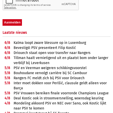
Laatste nieuws
6/
8
Kalma loopt zware blessure op in Luxemburg
6/
8
Bevestigd: PSV presenteert Filip Kostić
6/
8
Driouech staat open voor transfer naar Rangers
6/
8
Tillman haalt vernietigend uit en plaatst bom onder langer
verblijf bij Leverkusen
5/
8
PSV en Veerman weigeren schikkingsvoorstel
5/
8
Bouhoudane vervolgt carrière bij SC Cambuur
5/
8
Rangers FC meldt zich bij PSV voor Driouech
5/
8
Inter moet dokken voor Perišić, clausule geldt alleen voor
Barça
5/
8
PSV Vrouwen bereiken finale voorronde Champions League
4/
8
Deal Kostic ook in stroomversnelling, woensdag keuring
4/
8
Mondeling akkoord PSV en NEC over Sano, ook Kostic lijkt
naar PSV te komen