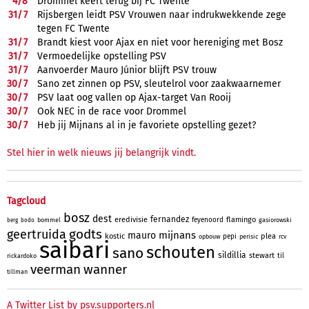
4/
8
Drommel keert terug bij FC Twente
31/
7
Rijsbergen leidt PSV Vrouwen naar indrukwekkende zege
tegen FC Twente
31/
7
Brandt kiest voor Ajax en niet voor hereniging met Bosz
31/
7
Vermoedelijke opstelling PSV
31/
7
Aanvoerder Mauro Júnior blijft PSV trouw
30/
7
Sano zet zinnen op PSV, sleutelrol voor zaakwaarnemer
30/
7
PSV laat oog vallen op Ajax-target Van Rooij
30/
7
Ook NEC in de race voor Drommel
30/
7
Heb jij Mijnans al in je favoriete opstelling gezet?
Stel hier in welk nieuws jij belangrijk vindt.
Tagcloud
bosz
dest
fernandez
eredivisie
flamingo
feyenoord
bommel
gasiorowski
berg
bodo
godts
geertruida
mijnans
mauro
kostic
plea
pepi
opbouw
perisic
rcv
saibari
schouten
sano
sildillia
stewart
til
rickardoko
veerman
wanner
tillman
A Twitter List by psv.supporters.nl