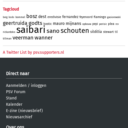
Tagcloud
bosz
dest
fernandez
eredivisie
flamingo
feyenoord
bommel
gasiorowski
berg
bodo
godts
geertruida
mijnans
mauro
kostic
plea
pepi
opbouw
perisic
rcv
saibari
schouten
sano
sildillia
stewart
til
rickardoko
veerman
wanner
tillman
A Twitter List by psv.supporters.nl
Direct naar
Aanmelden
/
inloggen
PSV Forum
Stand
Kalender
E-zine (nieuwsbrief)
Nieuwsarchief
Over ons