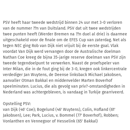
PSV heeft haar tweede wedstrijd binnen 24 uur met 3-0 verloren
van de nummer ??n van Duitsland. PSV dat uit twee wedstrijden
twee punten heeft (Werder Bremen na ??n duel al drie) is daarmee
uitgeschakeld voor de finale om de EFES Cup van zaterdag. Net als
tegen NEC ging Rob van Dijk niet vrijuit bij de eerste goal. Vlak
voordat Van Dijk werd vervangen door de Australische doelman
Nathan Coe kreeg de bijna 35-jarige reserve doelman van PSV zijn
tweede tegendoelpunt te verwerken. Naast de proefspeler van
Inter Milan, die in de fout ging bij de 3-0, kregen ook linkercentrale
verdediger Jan Wuytens, de Deense linksback Michael Jakobsen,
aanvaller Otman Bakkal en middenvelder Marten Boverhof
speelminuten. Lucius, die als gevolg van priv?-omstandigheden in
Nederland was achtergebleven, is vandaag in Turkije gearriveerd.
Opstelling PSV:
van Dijk (46' Coe); Bogelund (46' Wuytens), Colin, Hofland (61'
Jakobsen), Lee; Park, Lucius, v. Bommel (77' Boverhof), Robben;
Vonlanthen en Vennegoor of Hesselink (65' Bakkal)