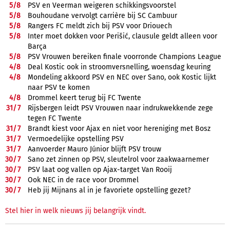
5/
8
PSV en Veerman weigeren schikkingsvoorstel
5/
8
Bouhoudane vervolgt carrière bij SC Cambuur
5/
8
Rangers FC meldt zich bij PSV voor Driouech
5/
8
Inter moet dokken voor Perišić, clausule geldt alleen voor
Barça
5/
8
PSV Vrouwen bereiken finale voorronde Champions League
4/
8
Deal Kostic ook in stroomversnelling, woensdag keuring
4/
8
Mondeling akkoord PSV en NEC over Sano, ook Kostic lijkt
naar PSV te komen
4/
8
Drommel keert terug bij FC Twente
31/
7
Rijsbergen leidt PSV Vrouwen naar indrukwekkende zege
tegen FC Twente
31/
7
Brandt kiest voor Ajax en niet voor hereniging met Bosz
31/
7
Vermoedelijke opstelling PSV
31/
7
Aanvoerder Mauro Júnior blijft PSV trouw
30/
7
Sano zet zinnen op PSV, sleutelrol voor zaakwaarnemer
30/
7
PSV laat oog vallen op Ajax-target Van Rooij
30/
7
Ook NEC in de race voor Drommel
30/
7
Heb jij Mijnans al in je favoriete opstelling gezet?
Stel hier in welk nieuws jij belangrijk vindt.