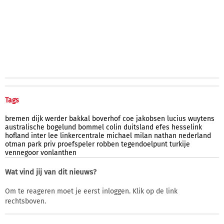
Tags
bremen
dijk
werder
bakkal
boverhof
coe
jakobsen
lucius
wuytens
australische
bogelund
bommel
colin
duitsland
efes
hesselink
hofland
inter
lee
linkercentrale
michael
milan
nathan
nederland
otman
park
priv
proefspeler
robben
tegendoelpunt
turkije
vennegoor
vonlanthen
Wat vind jij van dit nieuws?
Om te reageren moet je eerst inloggen. Klik op de link
rechtsboven.