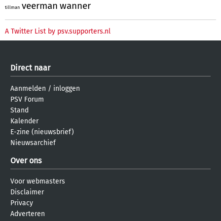
veerman
wanner
tillman
A Twitter List by psv.supporters.nl
Direct naar
Aanmelden
/
inloggen
PSV Forum
Stand
Kalender
E-zine (nieuwsbrief)
Nieuwsarchief
Over ons
Voor webmasters
Disclaimer
Privacy
Adverteren