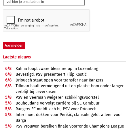
Laatste nieuws
6/
8
Kalma loopt zware blessure op in Luxemburg
6/
8
Bevestigd: PSV presenteert Filip Kostić
6/
8
Driouech staat open voor transfer naar Rangers
6/
8
Tillman haalt vernietigend uit en plaatst bom onder langer
verblijf bij Leverkusen
5/
8
PSV en Veerman weigeren schikkingsvoorstel
5/
8
Bouhoudane vervolgt carrière bij SC Cambuur
5/
8
Rangers FC meldt zich bij PSV voor Driouech
5/
8
Inter moet dokken voor Perišić, clausule geldt alleen voor
Barça
5/
8
PSV Vrouwen bereiken finale voorronde Champions League