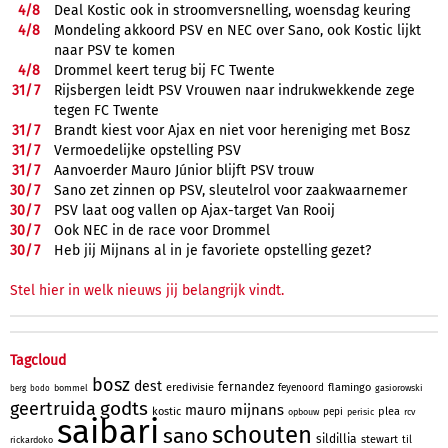
4/
8
Deal Kostic ook in stroomversnelling, woensdag keuring
4/
8
Mondeling akkoord PSV en NEC over Sano, ook Kostic lijkt
naar PSV te komen
4/
8
Drommel keert terug bij FC Twente
31/
7
Rijsbergen leidt PSV Vrouwen naar indrukwekkende zege
tegen FC Twente
31/
7
Brandt kiest voor Ajax en niet voor hereniging met Bosz
31/
7
Vermoedelijke opstelling PSV
31/
7
Aanvoerder Mauro Júnior blijft PSV trouw
30/
7
Sano zet zinnen op PSV, sleutelrol voor zaakwaarnemer
30/
7
PSV laat oog vallen op Ajax-target Van Rooij
30/
7
Ook NEC in de race voor Drommel
30/
7
Heb jij Mijnans al in je favoriete opstelling gezet?
Stel hier in welk nieuws jij belangrijk vindt.
Tagcloud
bosz
dest
fernandez
eredivisie
flamingo
feyenoord
bommel
gasiorowski
berg
bodo
godts
geertruida
mijnans
mauro
kostic
plea
pepi
opbouw
perisic
rcv
saibari
schouten
sano
sildillia
stewart
til
rickardoko