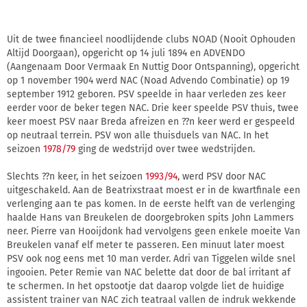
Uit de twee financieel noodlijdende clubs NOAD (Nooit Ophouden
Altijd Doorgaan), opgericht op 14 juli 1894 en ADVENDO
(Aangenaam Door Vermaak En Nuttig Door Ontspanning), opgericht
op 1 november 1904 werd NAC (Noad Advendo Combinatie) op 19
september 1912 geboren. PSV speelde in haar verleden zes keer
eerder voor de beker tegen NAC. Drie keer speelde PSV thuis, twee
keer moest PSV naar Breda afreizen en ??n keer werd er gespeeld
op neutraal terrein. PSV won alle thuisduels van NAC. In het
seizoen
1978/79
ging de wedstrijd over twee wedstrijden.
Slechts ??n keer, in het seizoen
1993/94
, werd PSV door NAC
uitgeschakeld. Aan de Beatrixstraat moest er in de kwartfinale een
verlenging aan te pas komen. In de eerste helft van de verlenging
haalde Hans van Breukelen de doorgebroken spits John Lammers
neer. Pierre van Hooijdonk had vervolgens geen enkele moeite Van
Breukelen vanaf elf meter te passeren. Een minuut later moest
PSV ook nog eens met 10 man verder. Adri van Tiggelen wilde snel
ingooien. Peter Remie van NAC belette dat door de bal irritant af
te schermen. In het opstootje dat daarop volgde liet de huidige
assistent trainer van NAC zich teatraal vallen de indruk wekkende