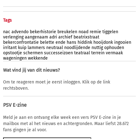
Tags
nac
advendo
bekerhistorie
breukelen
noad
remie
tiggelen
verlenging
aangenaam
adri
archief
beatrixstraat
bekerconfrontatie
belette
ende
hans
hiddink
hooijdonk
ingooien
irritant
kuip
lammers
neutraal
noodlijdende
nuttig
ophouden
opstootje
schermen
successeizoen
teatraal
terrein
vermaak
wageningen
wekkende
Wat vind jij van dit nieuws?
Om te reageren moet je eerst inloggen. Klik op de link
rechtsboven.
PSV E-zine
Meld je aan en ontvang elke week een vers PSV E-zine in je
mailbox met al het nieuws en achtergronden. Maar liefst 28.672
fans gingen je al voor.