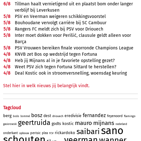
6/
8
Tillman haalt vernietigend uit en plaatst bom onder langer
verblijf bij Leverkusen
5/
8
PSV en Veerman weigeren schikkingsvoorstel
5/
8
Bouhoudane vervolgt carrière bij SC Cambuur
5/
8
Rangers FC meldt zich bij PSV voor Driouech
5/
8
Inter moet dokken voor Perišić, clausule geldt alleen voor
Barça
5/
8
PSV Vrouwen bereiken finale voorronde Champions League
4/
8
KNVB zet Bos op wedstrijd tegen Fortuna
4/
8
Heb jij Mijnans al in je favoriete opstelling gezet?
4/
8
Weet PSV zich tegen Fortuna Sittard te herstellen?
4/
8
Deal Kostic ook in stroomversnelling, woensdag keuring
Stel hier in welk nieuws jij belangrijk vindt.
Tagcloud
bosz
fernandez
berg
dest
eredivisie
feyenoord
driouech
flamingo
bodo
bommel
geertruida
mauro
mijnans
kostic
godts
gasiorowski
nederland
sano
saibari
rickardoko
perisic
onderkant
plea
rcv
opbouw
schouten
veerman
wanner