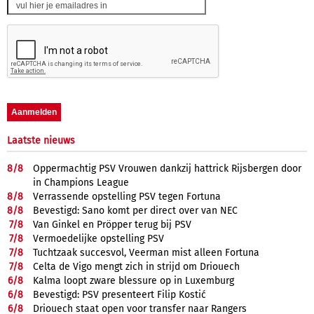
Laatste nieuws
8/
8
Oppermachtig PSV Vrouwen dankzij hattrick Rijsbergen door
in Champions League
8/
8
Verrassende opstelling PSV tegen Fortuna
8/
8
Bevestigd: Sano komt per direct over van NEC
7/
8
Van Ginkel en Pröpper terug bij PSV
7/
8
Vermoedelijke opstelling PSV
7/
8
Tuchtzaak succesvol, Veerman mist alleen Fortuna
7/
8
Celta de Vigo mengt zich in strijd om Driouech
6/
8
Kalma loopt zware blessure op in Luxemburg
6/
8
Bevestigd: PSV presenteert Filip Kostić
6/
8
Driouech staat open voor transfer naar Rangers