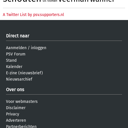
til
tillman
A Twitter List by psv.supporters.nl
Direct naar
Aanmelden
/
inloggen
PSV Forum
Stand
Kalender
E-zine (nieuwsbrief)
Nieuwsarchief
Over ons
Voor webmasters
Disclaimer
Privacy
Adverteren
Partnerberichten