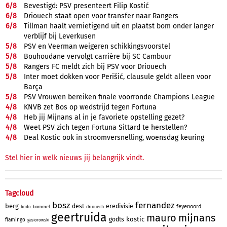
6/
8
Bevestigd: PSV presenteert Filip Kostić
6/
8
Driouech staat open voor transfer naar Rangers
6/
8
Tillman haalt vernietigend uit en plaatst bom onder langer
verblijf bij Leverkusen
5/
8
PSV en Veerman weigeren schikkingsvoorstel
5/
8
Bouhoudane vervolgt carrière bij SC Cambuur
5/
8
Rangers FC meldt zich bij PSV voor Driouech
5/
8
Inter moet dokken voor Perišić, clausule geldt alleen voor
Barça
5/
8
PSV Vrouwen bereiken finale voorronde Champions League
4/
8
KNVB zet Bos op wedstrijd tegen Fortuna
4/
8
Heb jij Mijnans al in je favoriete opstelling gezet?
4/
8
Weet PSV zich tegen Fortuna Sittard te herstellen?
4/
8
Deal Kostic ook in stroomversnelling, woensdag keuring
Stel hier in welk nieuws jij belangrijk vindt.
Tagcloud
bosz
fernandez
berg
dest
eredivisie
feyenoord
bommel
driouech
bodo
geertruida
mauro
mijnans
kostic
godts
flamingo
gasiorowski