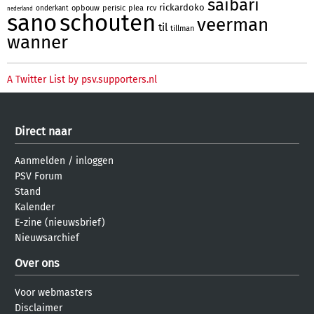
saibari
rickardoko
opbouw
perisic
plea
rcv
onderkant
nederland
sano
schouten
veerman
til
tillman
wanner
A Twitter List by psv.supporters.nl
Direct naar
Aanmelden
/
inloggen
PSV Forum
Stand
Kalender
E-zine (nieuwsbrief)
Nieuwsarchief
Over ons
Voor webmasters
Disclaimer