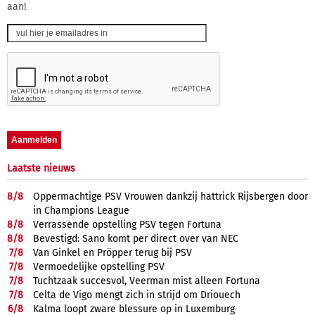
aan!
Laatste nieuws
8/
8
Oppermachtige PSV Vrouwen dankzij hattrick Rijsbergen door
in Champions League
8/
8
Verrassende opstelling PSV tegen Fortuna
8/
8
Bevestigd: Sano komt per direct over van NEC
7/
8
Van Ginkel en Pröpper terug bij PSV
7/
8
Vermoedelijke opstelling PSV
7/
8
Tuchtzaak succesvol, Veerman mist alleen Fortuna
7/
8
Celta de Vigo mengt zich in strijd om Driouech
6/
8
Kalma loopt zware blessure op in Luxemburg