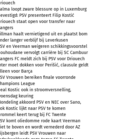
riouech
alma loopt zware blessure op in Luxemburg
evestigd: PSV presenteert Filip Kostić
riouech staat open voor transfer naar
angers
illman haalt vernietigend uit en plaatst bom
nder langer verblijf bij Leverkusen
SV en Veerman weigeren schikkingsvoorstel
ouhoudane vervolgt carrière bij SC Cambuur
angers FC meldt zich bij PSV voor Driouech
nter moet dokken voor Perišić, clausule geldt
lleen voor Barça
SV Vrouwen bereiken finale voorronde
hampions League
eal Kostic ook in stroomversnelling,
oensdag keuring
ondeling akkoord PSV en NEC over Sano,
ok Kostic lijkt naar PSV te komen
rommel keert terug bij FC Twente
SV komt oliedomme rode kaart Veerman
iet te boven en wordt vernederd door AZ
ijsbergen leidt PSV Vrouwen naar