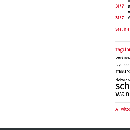
i
31/
7
B
m
31/
7
V
Stel hie
Tagclo
berg
bod
feyenoo
maur
rickard
sc
wan
A Twitte