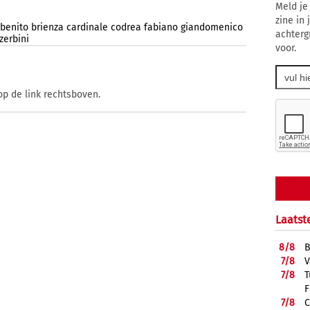
Meld je
zine in
benito
brienza
cardinale
codrea
fabiano
giandomenico
achterg
zerbini
voor.
op de link rechtsboven.
Laatst
8/
8
B
7/
8
V
7/
8
T
F
7/
8
C