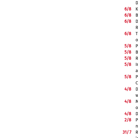
D
6/
8
K
6/
8
B
6/
8
D
R
6/
8
T
o
5/
8
P
5/
8
B
5/
8
R
5/
8
I
a
5/
8
P
C
4/
8
D
w
4/
8
M
o
4/
8
D
2/
8
P
n
31/
7
R