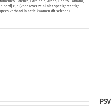
domenico, Brienza, Cardinale, Arano, Benito, Fabiano,
de partij zijn (voor zover ze al niet speelgerechtigd
opees verband in actie kwamen dit seizoen).
PSV