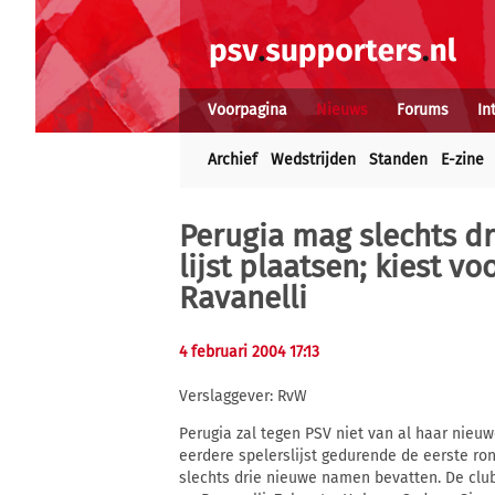
Voorpagina
Nieuws
Forums
In
Archief
Wedstrijden
Standen
E-zine
Perugia mag slechts d
lijst plaatsen; kiest vo
Ravanelli
4 februari 2004 17:13
Verslaggever: RvW
Perugia zal tegen PSV niet van al haar nieuw
eerdere spelerslijst gedurende de eerste ro
slechts drie nieuwe namen bevatten. De club k