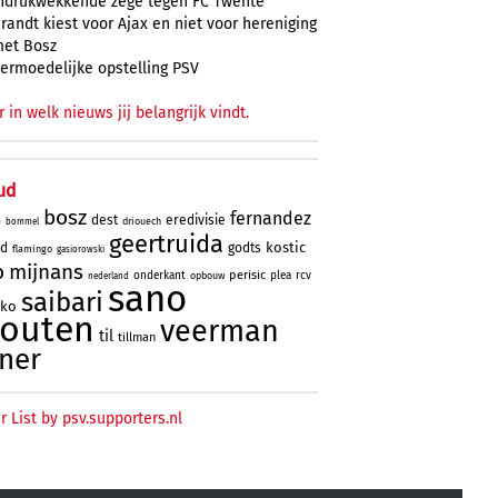
ndrukwekkende zege tegen FC Twente
randt kiest voor Ajax en niet voor hereniging
et Bosz
ermoedelijke opstelling PSV
r in welk nieuws jij belangrijk vindt.
ud
bosz
fernandez
dest
eredivisie
driouech
o
bommel
geertruida
kostic
rd
godts
flamingo
gasiorowski
o
mijnans
perisic
onderkant
plea
rcv
opbouw
nederland
sano
saibari
oko
houten
veerman
til
tillman
ner
r List by psv.supporters.nl