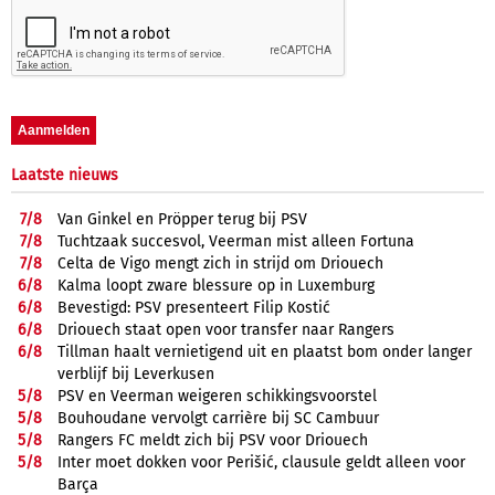
Laatste nieuws
7/
8
Van Ginkel en Pröpper terug bij PSV
7/
8
Tuchtzaak succesvol, Veerman mist alleen Fortuna
7/
8
Celta de Vigo mengt zich in strijd om Driouech
6/
8
Kalma loopt zware blessure op in Luxemburg
6/
8
Bevestigd: PSV presenteert Filip Kostić
6/
8
Driouech staat open voor transfer naar Rangers
6/
8
Tillman haalt vernietigend uit en plaatst bom onder langer
verblijf bij Leverkusen
5/
8
PSV en Veerman weigeren schikkingsvoorstel
5/
8
Bouhoudane vervolgt carrière bij SC Cambuur
5/
8
Rangers FC meldt zich bij PSV voor Driouech
5/
8
Inter moet dokken voor Perišić, clausule geldt alleen voor
Barça