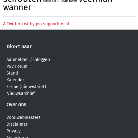
til
tillman
twente
sildillia
wanner
A Twitter List by psv.supporters.nl
Direct naar
Aanmelden
/
inloggen
PSV Forum
Stand
Kalender
E-zine (nieuwsbrief)
Nieuwsarchief
Over ons
Voor webmasters
Disclaimer
Privacy
Adverteren