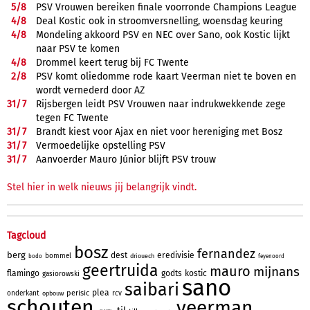
5/
8
PSV Vrouwen bereiken finale voorronde Champions League
4/
8
Deal Kostic ook in stroomversnelling, woensdag keuring
4/
8
Mondeling akkoord PSV en NEC over Sano, ook Kostic lijkt
naar PSV te komen
4/
8
Drommel keert terug bij FC Twente
2/
8
PSV komt oliedomme rode kaart Veerman niet te boven en
wordt vernederd door AZ
31/
7
Rijsbergen leidt PSV Vrouwen naar indrukwekkende zege
tegen FC Twente
31/
7
Brandt kiest voor Ajax en niet voor hereniging met Bosz
31/
7
Vermoedelijke opstelling PSV
31/
7
Aanvoerder Mauro Júnior blijft PSV trouw
Stel hier in welk nieuws jij belangrijk vindt.
Tagcloud
bosz
fernandez
berg
dest
eredivisie
bommel
driouech
bodo
feyenoord
geertruida
mauro
mijnans
flamingo
godts
kostic
gasiorowski
sano
saibari
plea
perisic
onderkant
rcv
opbouw
schouten
veerman