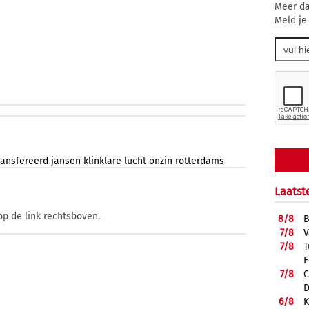
Meer da
Meld je
ransfereerd
jansen
klinklare
lucht
onzin
rotterdams
Laatst
op de link rechtsboven.
8/
8
B
7/
8
V
7/
8
T
F
7/
8
C
D
6/
8
K