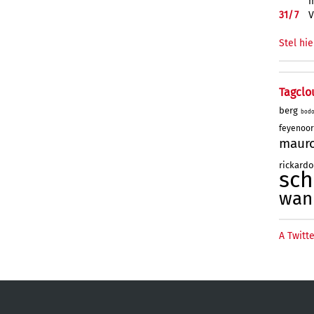
m
31/
7
V
Stel hie
Tagclo
berg
bod
feyenoo
maur
rickard
sc
wan
A Twitte