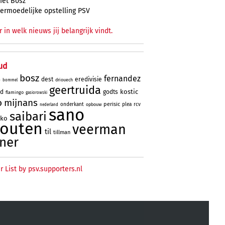
et Bosz
ermoedelijke opstelling PSV
r in welk nieuws jij belangrijk vindt.
ud
bosz
fernandez
dest
eredivisie
driouech
o
bommel
geertruida
kostic
rd
godts
flamingo
gasiorowski
o
mijnans
perisic
onderkant
plea
rcv
opbouw
nederland
sano
saibari
oko
houten
veerman
til
tillman
ner
r List by psv.supporters.nl