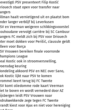
evestigd: PSV presenteert Filip Kostić
riouech staat open voor transfer naar
angers
illman haalt vernietigend uit en plaatst bom
nder langer verblijf bij Leverkusen
SV en Veerman weigeren schikkingsvoorstel
ouhoudane vervolgt carrière bij SC Cambuur
angers FC meldt zich bij PSV voor Driouech
nter moet dokken voor Perišić, clausule geldt
lleen voor Barça
SV Vrouwen bereiken finale voorronde
hampions League
eal Kostic ook in stroomversnelling,
oensdag keuring
ondeling akkoord PSV en NEC over Sano,
ok Kostic lijkt naar PSV te komen
rommel keert terug bij FC Twente
SV komt oliedomme rode kaart Veerman
iet te boven en wordt vernederd door AZ
ijsbergen leidt PSV Vrouwen naar
ndrukwekkende zege tegen FC Twente
randt kiest voor Ajax en niet voor hereniging