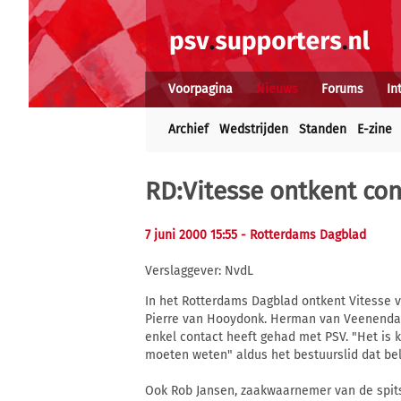
Voorpagina
Nieuws
Forums
In
Archief
Wedstrijden
Standen
E-zine
RD:Vitesse ontkent co
7 juni 2000 15:55
- Rotterdams Dagblad
Verslaggever: NvdL
In het Rotterdams Dagblad ontkent Vitesse v
Pierre van Hooydonk. Herman van Veenendaal,
enkel contact heeft gehad met PSV. "Het is kl
moeten weten" aldus het bestuurslid dat bel
Ook Rob Jansen, zaakwaarnemer van de spits,