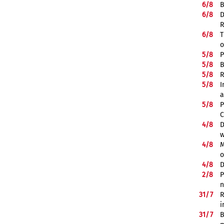
6/
8
B
6/
8
D
R
6/
8
T
o
5/
8
P
5/
8
B
5/
8
R
5/
8
I
a
5/
8
P
C
4/
8
D
w
4/
8
M
o
4/
8
D
2/
8
P
n
31/
7
R
i
31/
7
B