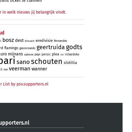
gratis ticket te claimen
r in welk nieuws jij belangrijk vindt.
ud
bosz
dest
eredivisie
fernandez
l
driouech
godts
geertruida
rd
flamingo
gasiorowski
uro
mijnans
plea
pepi
perisic
rickardoko
opbouw
rcv
bari
schouten
sano
sildillia
veerman
wanner
til
titel
r List by psv.supporters.nl
upporters.nl