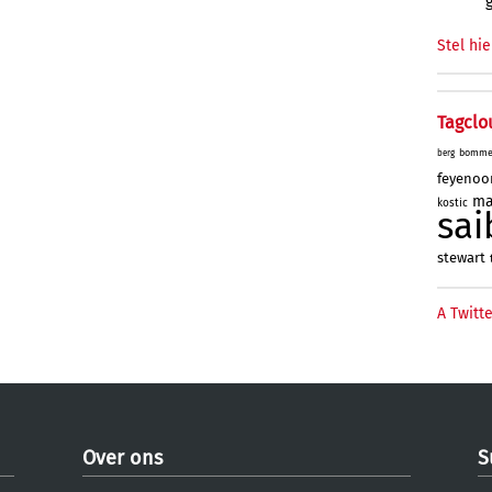
Stel hie
Tagclo
bomme
berg
feyenoo
ma
kostic
sai
stewart
A Twitte
Over ons
S