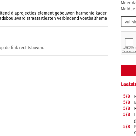
Meer da
Meld je
itend
diaprojecties
element
gebouwen
harmonie
kader
adsboulevard
straatartiesten
verbindend
voetbalthema
op de link rechtsboven.
Laatst
5/
8
5/
8
5/
8
5/
8
5/
8