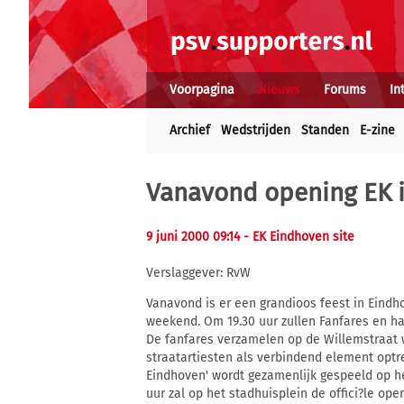
Voorpagina
Nieuws
Forums
In
Archief
Wedstrijden
Standen
E-zine
Vanavond opening EK 
9 juni 2000 09:14
- EK Eindhoven site
Verslaggever: RvW
Vanavond is er een grandioos feest in Eindh
weekend. Om 19.30 uur zullen Fanfares en ha
De fanfares verzamelen op de Willemstraat w
straatartiesten als verbindend element optr
Eindhoven' wordt gezamenlijk gespeeld op he
uur zal op het stadhuisplein de offici?le op