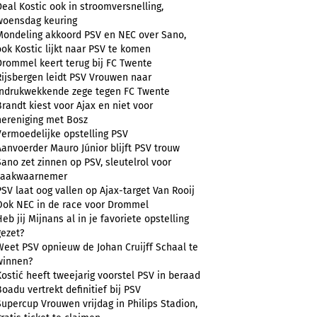
Deal Kostic ook in stroomversnelling,
woensdag keuring
Mondeling akkoord PSV en NEC over Sano,
ook Kostic lijkt naar PSV te komen
Drommel keert terug bij FC Twente
Rijsbergen leidt PSV Vrouwen naar
indrukwekkende zege tegen FC Twente
Brandt kiest voor Ajax en niet voor
hereniging met Bosz
Vermoedelijke opstelling PSV
Aanvoerder Mauro Júnior blijft PSV trouw
Sano zet zinnen op PSV, sleutelrol voor
zaakwaarnemer
PSV laat oog vallen op Ajax-target Van Rooij
Ook NEC in de race voor Drommel
Heb jij Mijnans al in je favoriete opstelling
gezet?
Weet PSV opnieuw de Johan Cruijff Schaal te
winnen?
Kostić heeft tweejarig voorstel PSV in beraad
Boadu vertrekt definitief bij PSV
Supercup Vrouwen vrijdag in Philips Stadion,