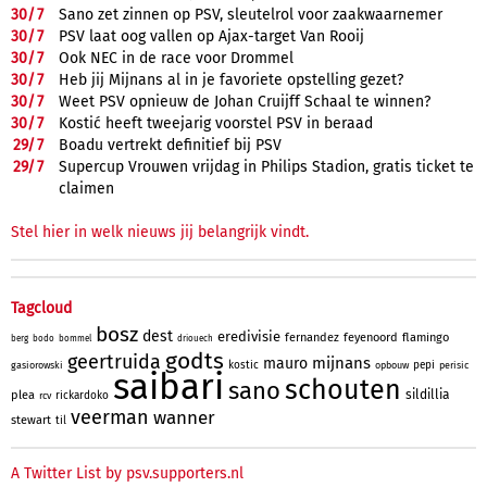
30/
7
Sano zet zinnen op PSV, sleutelrol voor zaakwaarnemer
30/
7
PSV laat oog vallen op Ajax-target Van Rooij
30/
7
Ook NEC in de race voor Drommel
30/
7
Heb jij Mijnans al in je favoriete opstelling gezet?
30/
7
Weet PSV opnieuw de Johan Cruijff Schaal te winnen?
30/
7
Kostić heeft tweejarig voorstel PSV in beraad
29/
7
Boadu vertrekt definitief bij PSV
29/
7
Supercup Vrouwen vrijdag in Philips Stadion, gratis ticket te
claimen
Stel hier in welk nieuws jij belangrijk vindt.
Tagcloud
bosz
dest
eredivisie
fernandez
feyenoord
flamingo
berg
bodo
bommel
driouech
godts
geertruida
mijnans
mauro
kostic
pepi
gasiorowski
opbouw
perisic
saibari
schouten
sano
sildillia
plea
rickardoko
rcv
veerman
wanner
stewart
til
A Twitter List by psv.supporters.nl