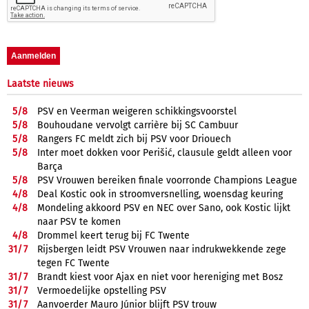
Laatste nieuws
5/
8
PSV en Veerman weigeren schikkingsvoorstel
5/
8
Bouhoudane vervolgt carrière bij SC Cambuur
5/
8
Rangers FC meldt zich bij PSV voor Driouech
5/
8
Inter moet dokken voor Perišić, clausule geldt alleen voor
Barça
5/
8
PSV Vrouwen bereiken finale voorronde Champions League
4/
8
Deal Kostic ook in stroomversnelling, woensdag keuring
4/
8
Mondeling akkoord PSV en NEC over Sano, ook Kostic lijkt
naar PSV te komen
4/
8
Drommel keert terug bij FC Twente
31/
7
Rijsbergen leidt PSV Vrouwen naar indrukwekkende zege
tegen FC Twente
31/
7
Brandt kiest voor Ajax en niet voor hereniging met Bosz
31/
7
Vermoedelijke opstelling PSV
31/
7
Aanvoerder Mauro Júnior blijft PSV trouw