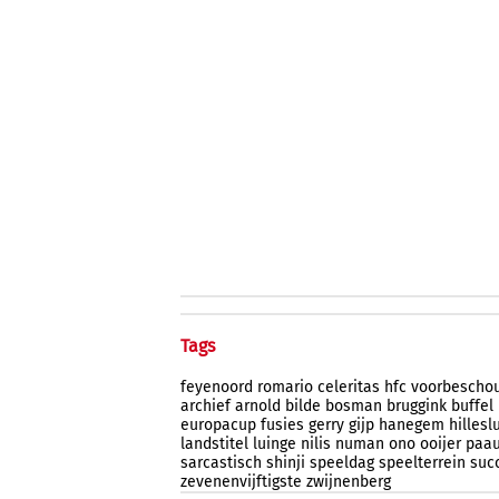
Tags
feyenoord
romario
celeritas
hfc
voorbescho
archief
arnold
bilde
bosman
bruggink
buffel
europacup
fusies
gerry
gijp
hanegem
hillesl
landstitel
luinge
nilis
numan
ono
ooijer
paa
sarcastisch
shinji
speeldag
speelterrein
suc
zevenenvijftigste
zwijnenberg