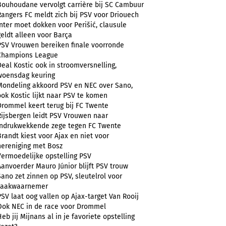
Bouhoudane vervolgt carrière bij SC Cambuur
Rangers FC meldt zich bij PSV voor Driouech
Inter moet dokken voor Perišić, clausule
geldt alleen voor Barça
PSV Vrouwen bereiken finale voorronde
Champions League
Deal Kostic ook in stroomversnelling,
woensdag keuring
Mondeling akkoord PSV en NEC over Sano,
ook Kostic lijkt naar PSV te komen
Drommel keert terug bij FC Twente
Rijsbergen leidt PSV Vrouwen naar
indrukwekkende zege tegen FC Twente
Brandt kiest voor Ajax en niet voor
hereniging met Bosz
Vermoedelijke opstelling PSV
Aanvoerder Mauro Júnior blijft PSV trouw
Sano zet zinnen op PSV, sleutelrol voor
zaakwaarnemer
PSV laat oog vallen op Ajax-target Van Rooij
Ook NEC in de race voor Drommel
Heb jij Mijnans al in je favoriete opstelling