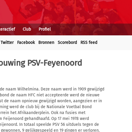
teractief
Club
Profiel
Twitter
Facebook
Bronnen
Scorebord
RSS feed
houwing PSV-Feyenoord
r de naam Wilhelmina. Deze naam werd in 1909 gewijzigd
de bond de naam HFC niet accepteerde werd de nieuwe
est de naam opnieuw gewijzigd worden, aangezien er in
ming werd de club bij de Nationale Voetbal Bond
errein het Afrikaanderplein. Ook na fusies met
am Feijenoord gehandhaafd. Op 17 mei 1978 werd
eijenoord. In totaal speelde PSV 56 uitduels tegen de
gewonnen, 9 gelijkgespeeld en 19 gingen er verloren.