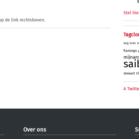
Stel hie
op de link rechtsboven.
Tagclo
b
berg
bodo
flamingo
mijnan
sai
stewart
ti
A Twitte
Over ons
S