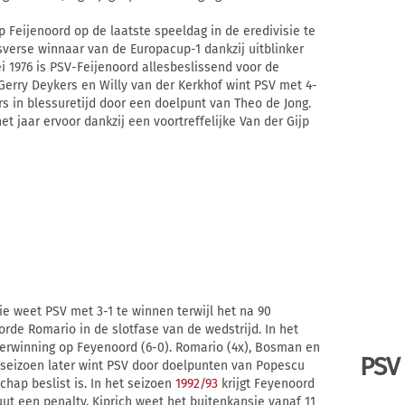
 Feijenoord op de laatste speeldag in de eredivisie te
rsverse winnaar van de Europacup-1 dankzij uitblinker
i 1976 is PSV-Feijenoord allesbeslissend voor de
, Gerry Deykers en Willy van der Kerkhof wint PSV met 4-
s in blessuretijd door een doelpunt van Theo de Jong.
t jaar ervoor dankzij een voortreffelijke Van der Gijp
ie weet PSV met 3-1 te winnen terwijl het na 90
orde Romario in de slotfase van de wedstrijd. In het
erwinning op Feyenoord (6-0). Romario (4x), Bosman en
PSV
seizoen later wint PSV door doelpunten van Popescu
ap beslist is. In het seizoen
1992/93
krijgt Feyenoord
uut een penalty. Kiprich weet het buitenkansje vanaf 11