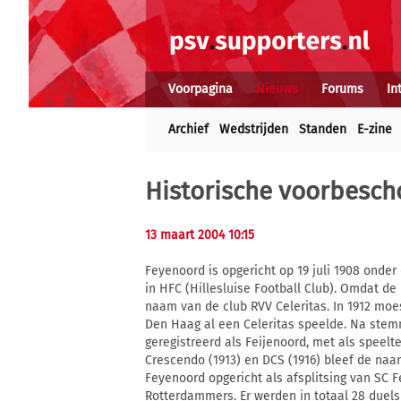
Voorpagina
Nieuws
Forums
In
Archief
Wedstrijden
Standen
E-zine
Historische voorbesc
13 maart 2004 10:15
Feyenoord is opgericht op 19 juli 1908 onde
in HFC (Hillesluise Football Club). Omdat 
naam van de club RVV Celeritas. In 1912 mo
Den Haag al een Celeritas speelde. Na stem
geregistreerd als Feijenoord, met als speelt
Crescendo (1913) en DCS (1916) bleef de na
Feyenoord opgericht als afsplitsing van SC F
Rotterdammers. Er werden in totaal 28 duels 