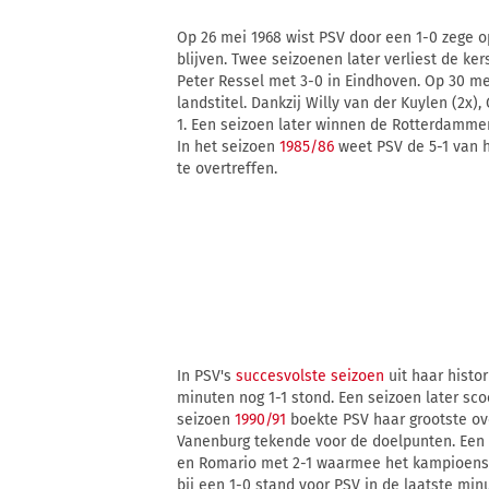
Op 26 mei 1968 wist PSV door een 1-0 zege op
blijven. Twee seizoenen later verliest de ke
Peter Ressel met 3-0 in Eindhoven. Op 30 me
landstitel. Dankzij Willy van der Kuylen (2x)
1. Een seizoen later winnen de Rotterdammer
In het seizoen
1985/86
weet PSV de 5-1 van he
te overtreffen.
In PSV's
succesvolste seizoen
uit haar histor
minuten nog 1-1 stond. Een seizoen later sco
seizoen
1990/91
boekte PSV haar grootste ov
Vanenburg tekende voor de doelpunten. Een 
en Romario met 2-1 waarmee het kampioensch
bij een 1-0 stand voor PSV in de laatste min