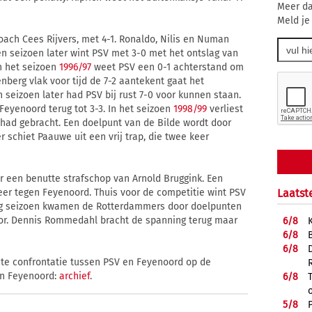
Meer da
Meld je
oach Cees Rijvers, met 4-1. Ronaldo, Nilis en Numan
n seizoen later wint PSV met 3-0 met het ontslag van
n het seizoen
1996/97
weet PSV een 0-1 achterstand om
enberg vlak voor tijd de 7-2 aantekent gaat het
 seizoen later had PSV bij rust 7-0 voor kunnen staan.
 Feyenoord terug tot 3-3. In het seizoen
1998/99
verliest
 had gebracht. Een doelpunt van de Bilde wordt door
r schiet Paauwe uit een vrij trap, die twee keer
 een benutte strafschop van Arnold Bruggink. Een
Laatst
 keer tegen Feyenoord. Thuis voor de competitie wint PSV
rig seizoen kwamen de Rotterdammers door doelpunten
oor. Dennis Rommedahl bracht de spanning terug maar
6/
8
6/
8
6/
8
ste confrontatie tussen PSV en Feyenoord op de
en Feyenoord:
archief
.
6/
8
5/
8