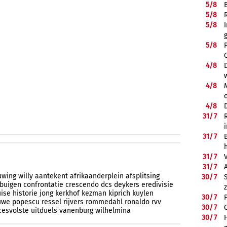
5/
8
5/
8
5/
8
5/
8
4/
8
4/
8
4/
8
31/
7
31/
7
31/
7
31/
7
uwing
willy
aantekent
afrikaanderplein
afsplitsing
30/
7
buigen
confrontatie
crescendo
dcs
deykers
eredivisie
uise
historie
jong
kerkhof
kezman
kiprich
kuylen
30/
7
uwe
popescu
ressel
rijvers
rommedahl
ronaldo
rvv
30/
7
cesvolste
uitduels
vanenburg
wilhelmina
30/
7