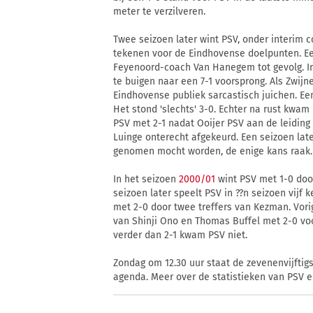
meter te verzilveren.
Twee seizoen later wint PSV, onder interim c
tekenen voor de Eindhovense doelpunten. Ee
Feyenoord-coach Van Hanegem tot gevolg. I
te buigen naar een 7-1 voorsprong. Als Zwijn
Eindhovense publiek sarcastisch juichen. Een
Het stond 'slechts' 3-0. Echter na rust kwam
PSV met 2-1 nadat Ooijer PSV aan de leiding
Luinge onterecht afgekeurd. Een seizoen late
genomen mocht worden, de enige kans raak.
In het seizoen
2000/01
wint PSV met 1-0 door
seizoen later speelt PSV in ??n seizoen vijf
met 2-0 door twee treffers van Kezman. Vo
van Shinji Ono en Thomas Buffel met 2-0 v
verder dan 2-1 kwam PSV niet.
Zondag om 12.30 uur staat de zevenenvijftig
agenda. Meer over de statistieken van PSV 