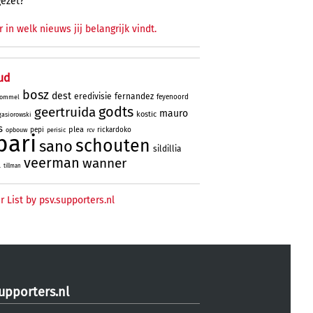
gezet?
r in welk nieuws jij belangrijk vindt.
ud
bosz
dest
eredivisie
fernandez
feyenoord
ommel
godts
geertruida
mauro
kostic
gasiorowski
s
plea
pepi
rickardoko
opbouw
perisic
rcv
bari
schouten
sano
sildillia
veerman
wanner
l
tillman
r List by psv.supporters.nl
upporters.nl