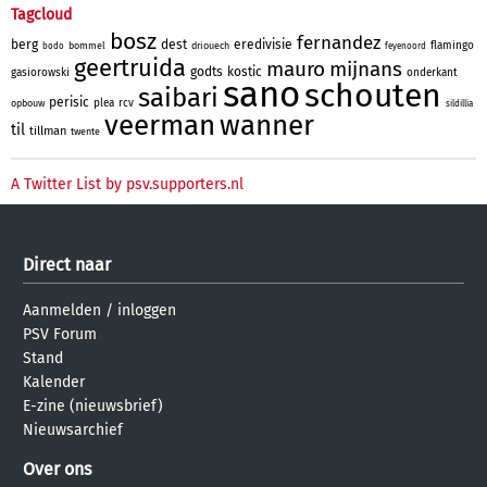
Tagcloud
bosz
fernandez
berg
dest
eredivisie
flamingo
bommel
driouech
bodo
feyenoord
geertruida
mauro
mijnans
godts
kostic
gasiorowski
onderkant
sano
schouten
saibari
perisic
plea
rcv
opbouw
sildillia
veerman
wanner
til
tillman
twente
A Twitter List by psv.supporters.nl
Direct naar
Aanmelden
/
inloggen
PSV Forum
Stand
Kalender
E-zine (nieuwsbrief)
Nieuwsarchief
Over ons