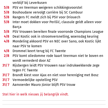
verblijf bij Leverkusen
5/
8
PSV en Veerman weigeren schikkingsvoorstel
5/
8
Bouhoudane vervolgt carrière bij SC Cambuur
5/
8
Rangers FC meldt zich bij PSV voor Driouech
5/
8
Inter moet dokken voor Perišić, clausule geldt alleen voor
Barça
5/
8
PSV Vrouwen bereiken finale voorronde Champions League
4/
8
Deal Kostic ook in stroomversnelling, woensdag keuring
4/
8
Mondeling akkoord PSV en NEC over Sano, ook Kostic lijkt
naar PSV te komen
4/
8
Drommel keert terug bij FC Twente
2/
8
PSV komt oliedomme rode kaart Veerman niet te boven en
wordt vernederd door AZ
31/
7
Rijsbergen leidt PSV Vrouwen naar indrukwekkende zege
tegen FC Twente
31/
7
Brandt kiest voor Ajax en niet voor hereniging met Bosz
31/
7
Vermoedelijke opstelling PSV
31/
7
Aanvoerder Mauro Júnior blijft PSV trouw
Stel hier in welk nieuws jij belangrijk vindt.