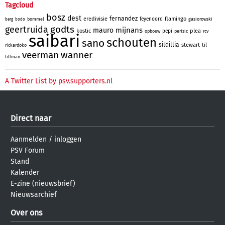
Tagcloud
bosz
dest
fernandez
eredivisie
flamingo
feyenoord
bommel
gasiorowski
berg
bodo
godts
geertruida
mijnans
mauro
kostic
plea
pepi
opbouw
perisic
rcv
saibari
schouten
sano
sildillia
stewart
til
rickardoko
veerman
wanner
tillman
A Twitter List by psv.supporters.nl
Direct naar
Aanmelden
/
inloggen
PSV Forum
Stand
Kalender
E-zine (nieuwsbrief)
Nieuwsarchief
Over ons