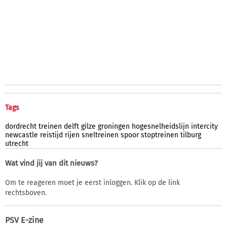
Tags
dordrecht
treinen
delft
gilze
groningen
hogesnelheidslijn
intercity
newcastle
reistijd
rijen
sneltreinen
spoor
stoptreinen
tilburg
utrecht
Wat vind jij van dit nieuws?
Om te reageren moet je eerst inloggen. Klik op de link
rechtsboven.
PSV E-zine