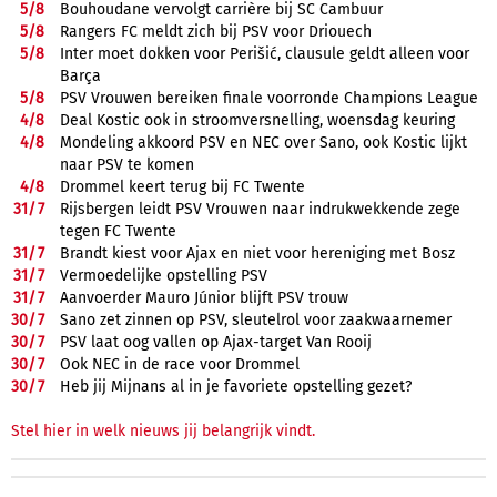
5/
8
Bouhoudane vervolgt carrière bij SC Cambuur
5/
8
Rangers FC meldt zich bij PSV voor Driouech
5/
8
Inter moet dokken voor Perišić, clausule geldt alleen voor
Barça
5/
8
PSV Vrouwen bereiken finale voorronde Champions League
4/
8
Deal Kostic ook in stroomversnelling, woensdag keuring
4/
8
Mondeling akkoord PSV en NEC over Sano, ook Kostic lijkt
naar PSV te komen
4/
8
Drommel keert terug bij FC Twente
31/
7
Rijsbergen leidt PSV Vrouwen naar indrukwekkende zege
tegen FC Twente
31/
7
Brandt kiest voor Ajax en niet voor hereniging met Bosz
31/
7
Vermoedelijke opstelling PSV
31/
7
Aanvoerder Mauro Júnior blijft PSV trouw
30/
7
Sano zet zinnen op PSV, sleutelrol voor zaakwaarnemer
30/
7
PSV laat oog vallen op Ajax-target Van Rooij
30/
7
Ook NEC in de race voor Drommel
30/
7
Heb jij Mijnans al in je favoriete opstelling gezet?
Stel hier in welk nieuws jij belangrijk vindt.