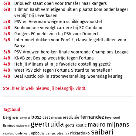
6/
8
Driouech staat open voor transfer naar Rangers
6/
8
Tillman haalt vernietigend uit en plaatst bom onder langer
verblijf bij Leverkusen
5/
8
PSV en Veerman weigeren schikkingsvoorstel
5/
8
Bouhoudane vervolgt carrière bij SC Cambuur
5/
8
Rangers FC meldt zich bij PSV voor Driouech
5/
8
Inter moet dokken voor Perišić, clausule geldt alleen voor
Barça
5/
8
PSV Vrouwen bereiken finale voorronde Champions League
4/
8
KNVB zet Bos op wedstrijd tegen Fortuna
4/
8
Heb jij Mijnans al in je favoriete opstelling gezet?
4/
8
Weet PSV zich tegen Fortuna Sittard te herstellen?
4/
8
Deal Kostic ook in stroomversnelling, woensdag keuring
Stel hier in welk nieuws jij belangrijk vindt.
Tagcloud
fernandez
bosz
berg
dest
eredivisie
feyenoord
bommel
driouech
bodo
geertruida
mauro
mijnans
kostic
godts
flamingo
gasiorowski
saibari
rickardoko
opbouw
perisic
plea
rcv
onderkant
nederland