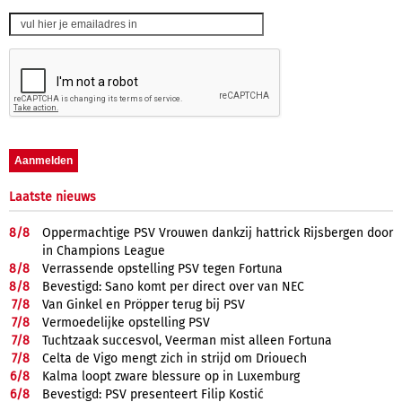
Laatste nieuws
8/
8
Oppermachtige PSV Vrouwen dankzij hattrick Rijsbergen door
in Champions League
8/
8
Verrassende opstelling PSV tegen Fortuna
8/
8
Bevestigd: Sano komt per direct over van NEC
7/
8
Van Ginkel en Pröpper terug bij PSV
7/
8
Vermoedelijke opstelling PSV
7/
8
Tuchtzaak succesvol, Veerman mist alleen Fortuna
7/
8
Celta de Vigo mengt zich in strijd om Driouech
6/
8
Kalma loopt zware blessure op in Luxemburg
6/
8
Bevestigd: PSV presenteert Filip Kostić