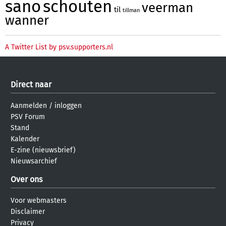
sano
schouten
veerman
til
tillman
wanner
A Twitter List by psv.supporters.nl
Direct naar
Aanmelden
/
inloggen
PSV Forum
Stand
Kalender
E-zine (nieuwsbrief)
Nieuwsarchief
Over ons
Voor webmasters
Disclaimer
Privacy