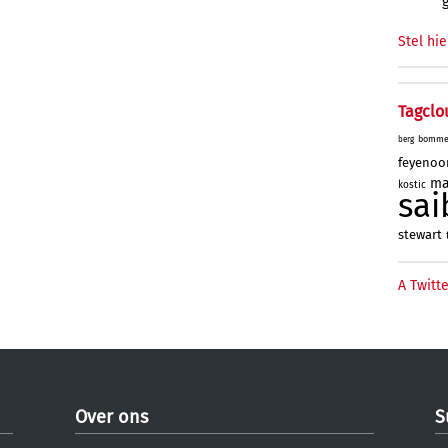
Stel hie
Tagclo
bomme
berg
feyenoo
ma
kostic
sai
stewart
A Twitte
Over ons
S