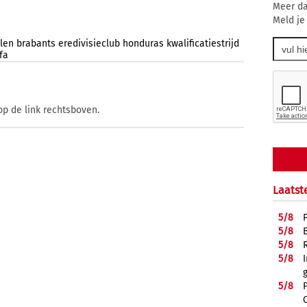
Meer da
Meld je
llen
brabants
eredivisieclub
honduras
kwalificatiestrijd
fa
op de link rechtsboven.
Laatst
5/
8
5/
8
5/
8
5/
8
5/
8