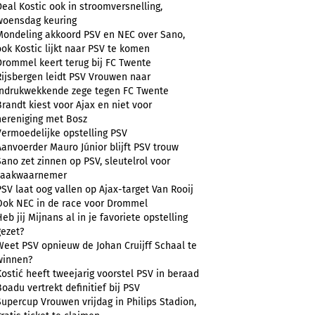
Deal Kostic ook in stroomversnelling,
woensdag keuring
Mondeling akkoord PSV en NEC over Sano,
ook Kostic lijkt naar PSV te komen
Drommel keert terug bij FC Twente
Rijsbergen leidt PSV Vrouwen naar
indrukwekkende zege tegen FC Twente
Brandt kiest voor Ajax en niet voor
hereniging met Bosz
Vermoedelijke opstelling PSV
Aanvoerder Mauro Júnior blijft PSV trouw
Sano zet zinnen op PSV, sleutelrol voor
zaakwaarnemer
PSV laat oog vallen op Ajax-target Van Rooij
Ook NEC in de race voor Drommel
Heb jij Mijnans al in je favoriete opstelling
gezet?
Weet PSV opnieuw de Johan Cruijff Schaal te
winnen?
Kostić heeft tweejarig voorstel PSV in beraad
Boadu vertrekt definitief bij PSV
Supercup Vrouwen vrijdag in Philips Stadion,