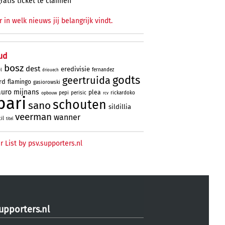
gratis ticket te claimen
r in welk nieuws jij belangrijk vindt.
ud
bosz
dest
eredivisie
fernandez
l
driouech
godts
geertruida
rd
flamingo
gasiorowski
uro
mijnans
plea
pepi
perisic
rickardoko
opbouw
rcv
bari
schouten
sano
sildillia
veerman
wanner
til
titel
r List by psv.supporters.nl
upporters.nl