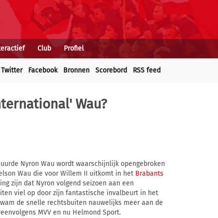
teractief
Club
Profiel
Twitter
Facebook
Bronnen
Scorebord
RSS feed
nternational' Wau?
huurde Nyron Wau wordt waarschijnlijk opengebroken
elson Wau die voor Willem II uitkomt in het
Brabants
ing zijn dat Nyron volgend seizoen aan een
ten viel op door zijn fantastische invalbeurt in het
kwam de snelle rechtsbuiten nauwelijks meer aan de
ereenvolgens MVV en nu Helmond Sport.