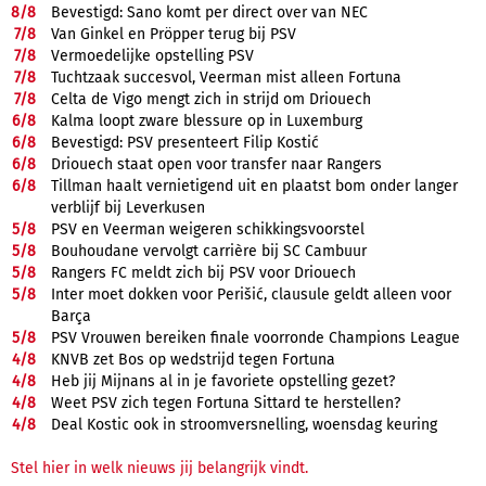
8/
8
Bevestigd: Sano komt per direct over van NEC
7/
8
Van Ginkel en Pröpper terug bij PSV
7/
8
Vermoedelijke opstelling PSV
7/
8
Tuchtzaak succesvol, Veerman mist alleen Fortuna
7/
8
Celta de Vigo mengt zich in strijd om Driouech
6/
8
Kalma loopt zware blessure op in Luxemburg
6/
8
Bevestigd: PSV presenteert Filip Kostić
6/
8
Driouech staat open voor transfer naar Rangers
6/
8
Tillman haalt vernietigend uit en plaatst bom onder langer
verblijf bij Leverkusen
5/
8
PSV en Veerman weigeren schikkingsvoorstel
5/
8
Bouhoudane vervolgt carrière bij SC Cambuur
5/
8
Rangers FC meldt zich bij PSV voor Driouech
5/
8
Inter moet dokken voor Perišić, clausule geldt alleen voor
Barça
5/
8
PSV Vrouwen bereiken finale voorronde Champions League
4/
8
KNVB zet Bos op wedstrijd tegen Fortuna
4/
8
Heb jij Mijnans al in je favoriete opstelling gezet?
4/
8
Weet PSV zich tegen Fortuna Sittard te herstellen?
4/
8
Deal Kostic ook in stroomversnelling, woensdag keuring
Stel hier in welk nieuws jij belangrijk vindt.