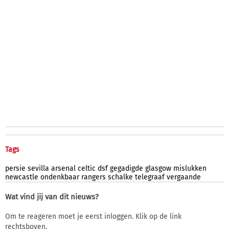
Tags
persie
sevilla
arsenal
celtic
dsf
gegadigde
glasgow
mislukken
newcastle
ondenkbaar
rangers
schalke
telegraaf
vergaande
Wat vind jij van dit nieuws?
Om te reageren moet je eerst inloggen. Klik op de link
rechtsboven.