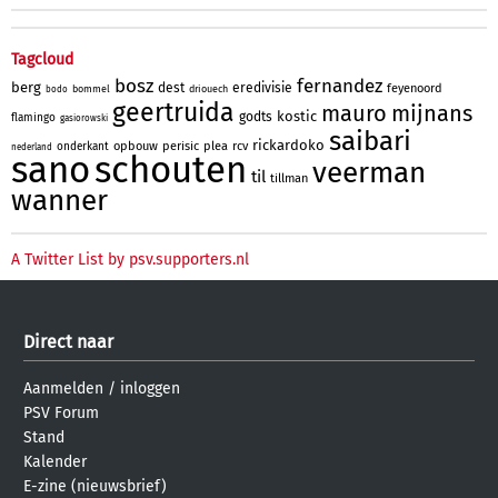
Tagcloud
bosz
fernandez
berg
dest
eredivisie
feyenoord
bommel
driouech
bodo
geertruida
mauro
mijnans
kostic
godts
flamingo
gasiorowski
saibari
rickardoko
opbouw
perisic
plea
rcv
onderkant
nederland
sano
schouten
veerman
til
tillman
wanner
A Twitter List by psv.supporters.nl
Direct naar
Aanmelden
/
inloggen
PSV Forum
Stand
Kalender
E-zine (nieuwsbrief)