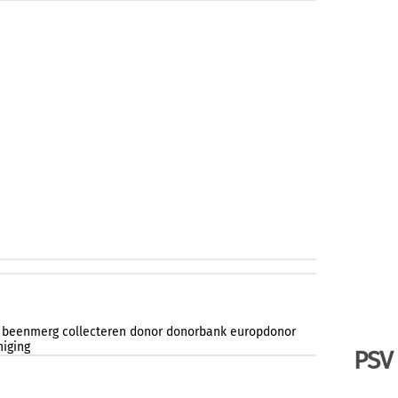
beenmerg
collecteren
donor
donorbank
europdonor
niging
PSV