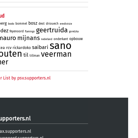
ud
bosz
berg
bommel
dest
driouech
bodo
eredivisie
geertruida
ndez
feyenoord
flamingo
goretzka
mauro
mijnans
opbouw
onderkant
nederland
sano
saibari
rcv
lea
rickardoko
outen
veerman
til
tillman
ner
r List by psv.supporters.nl
upporters.nl
ax.supporters.nl