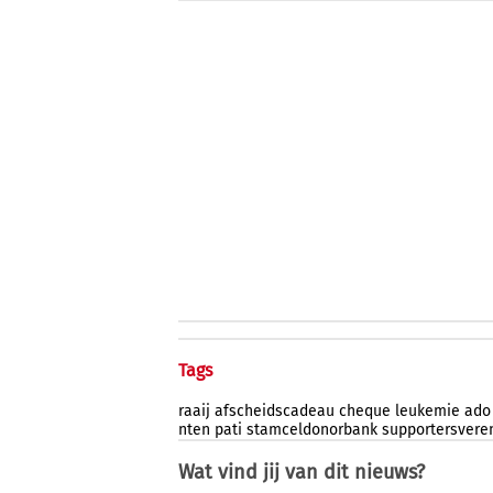
Tags
raaij
afscheidscadeau
cheque
leukemie
ado
nten
pati
stamceldonorbank
supportersvere
Wat vind jij van dit nieuws?