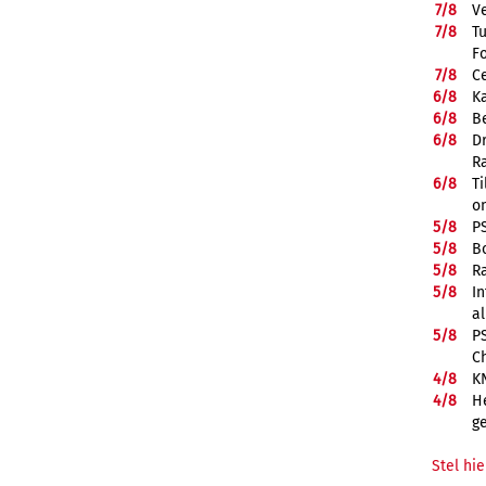
7/
8
V
7/
8
T
F
7/
8
Ce
6/
8
K
6/
8
Be
6/
8
D
R
6/
8
Ti
on
5/
8
P
5/
8
B
5/
8
R
5/
8
In
a
5/
8
P
C
4/
8
K
4/
8
He
g
Stel hie