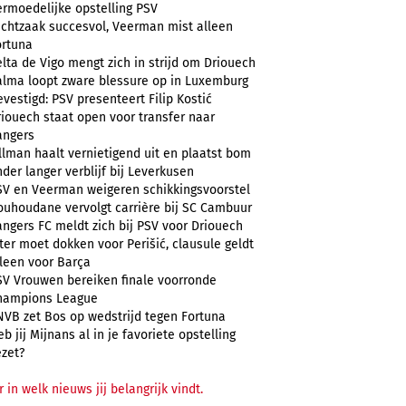
ermoedelijke opstelling PSV
uchtzaak succesvol, Veerman mist alleen
ortuna
lta de Vigo mengt zich in strijd om Driouech
alma loopt zware blessure op in Luxemburg
vestigd: PSV presenteert Filip Kostić
riouech staat open voor transfer naar
angers
llman haalt vernietigend uit en plaatst bom
der langer verblijf bij Leverkusen
SV en Veerman weigeren schikkingsvoorstel
ouhoudane vervolgt carrière bij SC Cambuur
angers FC meldt zich bij PSV voor Driouech
ter moet dokken voor Perišić, clausule geldt
lleen voor Barça
SV Vrouwen bereiken finale voorronde
hampions League
NVB zet Bos op wedstrijd tegen Fortuna
b jij Mijnans al in je favoriete opstelling
ezet?
r in welk nieuws jij belangrijk vindt.