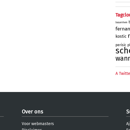
Tagclo
basarnhem
ferna
kostic
perisic
p
sch
wan
A Twitte
Over ons
S
Voor webmasters
Aj