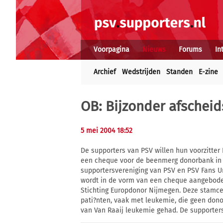
Voorpagina
Nieuws
Forums
In
Archief
Wedstrijden
Standen
E-zine
OB: Bijzonder afschei
5 mei 2004 18:52
De supporters van PSV willen hun voorzitter
een cheque voor de beenmerg donorbank in 
supportersvereniging van PSV en PSV Fans U
wordt in de vorm van een cheque aangebode
Stichting Europdonor Nijmegen. Deze stamce
pati?nten, vaak met leukemie, die geen dono
van Van Raaij leukemie gehad. De supporters