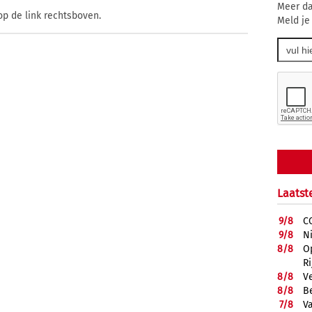
Meer da
op de link rechtsboven.
Meld je
Laatst
9/
8
C
9/
8
N
8/
8
O
R
8/
8
V
8/
8
B
7/
8
Va