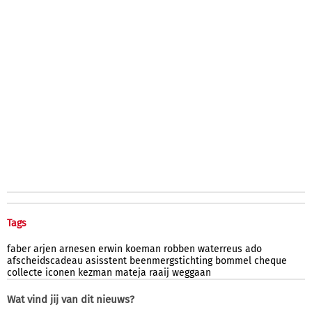
Tags
faber
arjen
arnesen
erwin
koeman
robben
waterreus
ado
afscheidscadeau
asisstent
beenmergstichting
bommel
cheque
collecte
iconen
kezman
mateja
raaij
weggaan
Wat vind jij van dit nieuws?