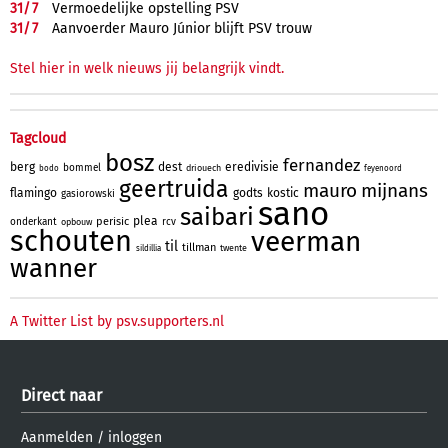
31/
7
Vermoedelijke opstelling PSV
31/
7
Aanvoerder Mauro Júnior blijft PSV trouw
Stel hier in welk nieuws jij belangrijk vindt.
Tagcloud
bosz
fernandez
berg
dest
eredivisie
bommel
driouech
bodo
feyenoord
geertruida
mauro
mijnans
flamingo
godts
kostic
gasiorowski
sano
saibari
plea
perisic
onderkant
rcv
opbouw
schouten
veerman
til
tillman
twente
sildillia
wanner
A Twitter List by psv.supporters.nl
Direct naar
Aanmelden
/
inloggen