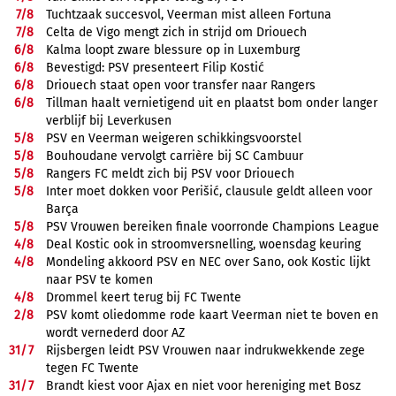
7/
8
Tuchtzaak succesvol, Veerman mist alleen Fortuna
7/
8
Celta de Vigo mengt zich in strijd om Driouech
6/
8
Kalma loopt zware blessure op in Luxemburg
6/
8
Bevestigd: PSV presenteert Filip Kostić
6/
8
Driouech staat open voor transfer naar Rangers
6/
8
Tillman haalt vernietigend uit en plaatst bom onder langer
verblijf bij Leverkusen
5/
8
PSV en Veerman weigeren schikkingsvoorstel
5/
8
Bouhoudane vervolgt carrière bij SC Cambuur
5/
8
Rangers FC meldt zich bij PSV voor Driouech
5/
8
Inter moet dokken voor Perišić, clausule geldt alleen voor
Barça
5/
8
PSV Vrouwen bereiken finale voorronde Champions League
4/
8
Deal Kostic ook in stroomversnelling, woensdag keuring
4/
8
Mondeling akkoord PSV en NEC over Sano, ook Kostic lijkt
naar PSV te komen
4/
8
Drommel keert terug bij FC Twente
2/
8
PSV komt oliedomme rode kaart Veerman niet te boven en
wordt vernederd door AZ
31/
7
Rijsbergen leidt PSV Vrouwen naar indrukwekkende zege
tegen FC Twente
31/
7
Brandt kiest voor Ajax en niet voor hereniging met Bosz