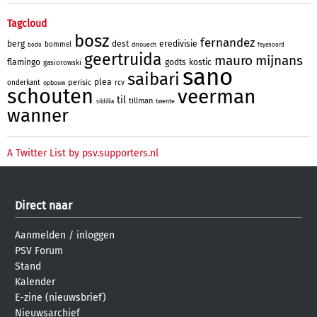
Tagcloud
bosz
fernandez
berg
dest
eredivisie
bommel
driouech
bodo
feyenoord
geertruida
mauro
mijnans
flamingo
godts
kostic
gasiorowski
sano
saibari
plea
perisic
onderkant
rcv
opbouw
schouten
veerman
til
tillman
twente
sildillia
wanner
A Twitter List by psv.supporters.nl
Direct naar
Aanmelden
/
inloggen
PSV Forum
Stand
Kalender
E-zine (nieuwsbrief)
Nieuwsarchief