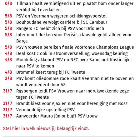
6/
8
Tillman haalt vernietigend uit en plaatst bom onder langer
verblijf bij Leverkusen
5/
8
PSV en Veerman weigeren schikkingsvoorstel
5/
8
Bouhoudane vervolgt carrière bij SC Cambuur
5/
8
Rangers FC meldt zich bij PSV voor Driouech
5/
8
Inter moet dokken voor Perišić, clausule geldt alleen voor
Barça
5/
8
PSV Vrouwen bereiken finale voorronde Champions League
4/
8
Deal Kostic ook in stroomversnelling, woensdag keuring
4/
8
Mondeling akkoord PSV en NEC over Sano, ook Kostic lijkt
naar PSV te komen
4/
8
Drommel keert terug bij FC Twente
2/
8
PSV komt oliedomme rode kaart Veerman niet te boven en
wordt vernederd door AZ
31/
7
Rijsbergen leidt PSV Vrouwen naar indrukwekkende zege
tegen FC Twente
31/
7
Brandt kiest voor Ajax en niet voor hereniging met Bosz
31/
7
Vermoedelijke opstelling PSV
31/
7
Aanvoerder Mauro Júnior blijft PSV trouw
Stel hier in welk nieuws jij belangrijk vindt.