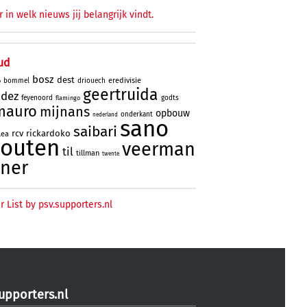
r in welk nieuws jij belangrijk vindt.
ud
bosz
dest
eredivisie
bommel
driouech
o
geertruida
ndez
feyenoord
godts
flamingo
mauro
mijnans
opbouw
onderkant
nederland
sano
saibari
rcv
rickardoko
lea
houten
veerman
til
tillman
twente
ner
r List by psv.supporters.nl
upporters.nl