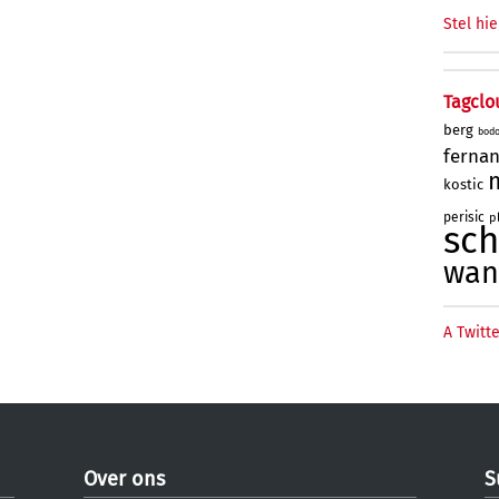
Stel hie
Tagclo
berg
bod
ferna
kostic
perisic
p
sc
wan
A Twitte
Over ons
S