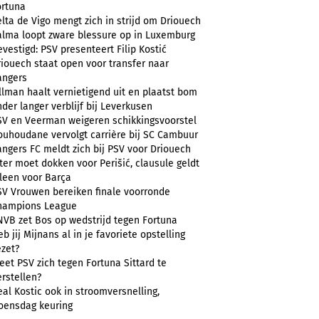
ortuna
lta de Vigo mengt zich in strijd om Driouech
alma loopt zware blessure op in Luxemburg
vestigd: PSV presenteert Filip Kostić
riouech staat open voor transfer naar
angers
llman haalt vernietigend uit en plaatst bom
der langer verblijf bij Leverkusen
SV en Veerman weigeren schikkingsvoorstel
ouhoudane vervolgt carrière bij SC Cambuur
angers FC meldt zich bij PSV voor Driouech
ter moet dokken voor Perišić, clausule geldt
lleen voor Barça
SV Vrouwen bereiken finale voorronde
hampions League
NVB zet Bos op wedstrijd tegen Fortuna
b jij Mijnans al in je favoriete opstelling
ezet?
et PSV zich tegen Fortuna Sittard te
rstellen?
al Kostic ook in stroomversnelling,
oensdag keuring