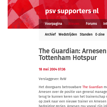
Voorpagina
Nieuws
Forums
In
Archief
Wedstrijden
Standen
E-zine
The Guardian: Arnesen
Tottenham Hotspur
18 mei 2004 07:36
Verslaggever: RvW
Het doorgaans betrouwbare
The Guardian
me
Arnesen over de positie van general manager 
terug te kunnen keren van het trainerschap 
op zoek naar een nieuwe trainer en Arnesen 
bedreiging gezien. Arnesen zou vooral zijn 