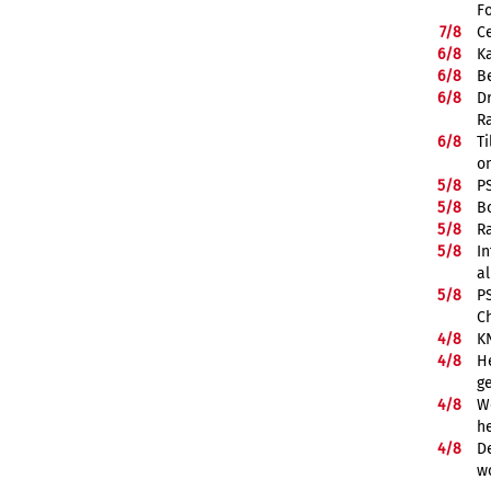
F
7/
8
Ce
6/
8
K
6/
8
Be
6/
8
D
R
6/
8
Ti
on
5/
8
P
5/
8
B
5/
8
R
5/
8
In
a
5/
8
P
C
4/
8
K
4/
8
He
g
4/
8
We
he
4/
8
De
w