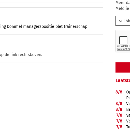
Meer da
Meld je
ing
bommel
managerspositie
plet
trainerschap
op de link rechtsboven.
Laatst
8/
8
O
R
8/
8
V
8/
8
B
7/
8
Va
7/
8
V
7/
8
T