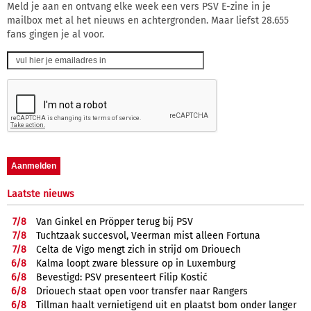
Meld je aan en ontvang elke week een vers PSV E-zine in je
mailbox met al het nieuws en achtergronden. Maar liefst 28.655
fans gingen je al voor.
Laatste nieuws
7/
8
Van Ginkel en Pröpper terug bij PSV
7/
8
Tuchtzaak succesvol, Veerman mist alleen Fortuna
7/
8
Celta de Vigo mengt zich in strijd om Driouech
6/
8
Kalma loopt zware blessure op in Luxemburg
6/
8
Bevestigd: PSV presenteert Filip Kostić
6/
8
Driouech staat open voor transfer naar Rangers
6/
8
Tillman haalt vernietigend uit en plaatst bom onder langer