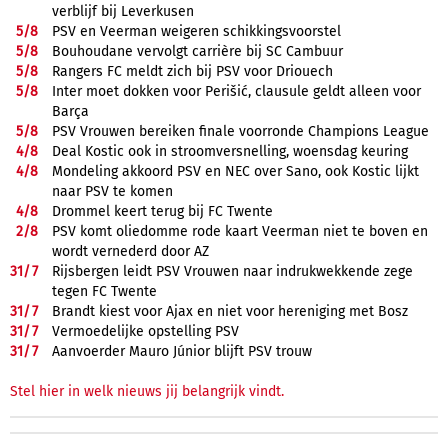
verblijf bij Leverkusen
5/
8
PSV en Veerman weigeren schikkingsvoorstel
5/
8
Bouhoudane vervolgt carrière bij SC Cambuur
5/
8
Rangers FC meldt zich bij PSV voor Driouech
5/
8
Inter moet dokken voor Perišić, clausule geldt alleen voor
Barça
5/
8
PSV Vrouwen bereiken finale voorronde Champions League
4/
8
Deal Kostic ook in stroomversnelling, woensdag keuring
4/
8
Mondeling akkoord PSV en NEC over Sano, ook Kostic lijkt
naar PSV te komen
4/
8
Drommel keert terug bij FC Twente
2/
8
PSV komt oliedomme rode kaart Veerman niet te boven en
wordt vernederd door AZ
31/
7
Rijsbergen leidt PSV Vrouwen naar indrukwekkende zege
tegen FC Twente
31/
7
Brandt kiest voor Ajax en niet voor hereniging met Bosz
31/
7
Vermoedelijke opstelling PSV
31/
7
Aanvoerder Mauro Júnior blijft PSV trouw
Stel hier in welk nieuws jij belangrijk vindt.