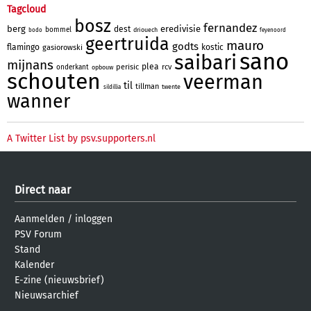
Tagcloud
bosz
fernandez
berg
eredivisie
dest
bommel
driouech
bodo
feyenoord
geertruida
mauro
godts
flamingo
kostic
gasiorowski
sano
saibari
mijnans
plea
perisic
rcv
onderkant
opbouw
schouten
veerman
til
tillman
twente
sildillia
wanner
A Twitter List by psv.supporters.nl
Direct naar
Aanmelden
/
inloggen
PSV Forum
Stand
Kalender
E-zine (nieuwsbrief)
Nieuwsarchief