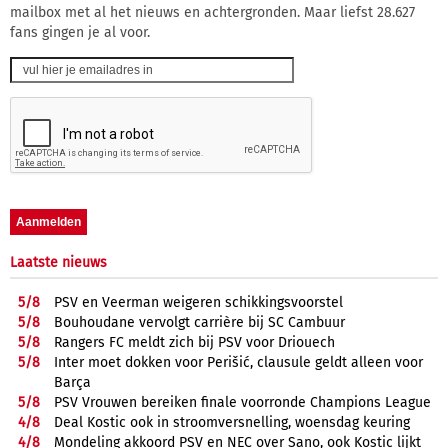
mailbox met al het nieuws en achtergronden. Maar liefst 28.627
fans gingen je al voor.
Laatste nieuws
5/
8
PSV en Veerman weigeren schikkingsvoorstel
5/
8
Bouhoudane vervolgt carrière bij SC Cambuur
5/
8
Rangers FC meldt zich bij PSV voor Driouech
5/
8
Inter moet dokken voor Perišić, clausule geldt alleen voor
Barça
5/
8
PSV Vrouwen bereiken finale voorronde Champions League
4/
8
Deal Kostic ook in stroomversnelling, woensdag keuring
4/
8
Mondeling akkoord PSV en NEC over Sano, ook Kostic lijkt