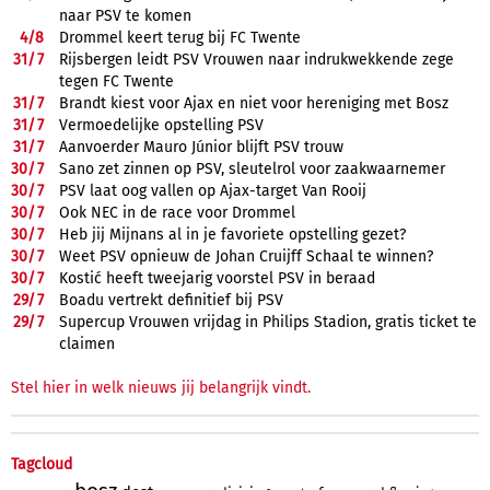
naar PSV te komen
4/
8
Drommel keert terug bij FC Twente
31/
7
Rijsbergen leidt PSV Vrouwen naar indrukwekkende zege
tegen FC Twente
31/
7
Brandt kiest voor Ajax en niet voor hereniging met Bosz
31/
7
Vermoedelijke opstelling PSV
31/
7
Aanvoerder Mauro Júnior blijft PSV trouw
30/
7
Sano zet zinnen op PSV, sleutelrol voor zaakwaarnemer
30/
7
PSV laat oog vallen op Ajax-target Van Rooij
30/
7
Ook NEC in de race voor Drommel
30/
7
Heb jij Mijnans al in je favoriete opstelling gezet?
30/
7
Weet PSV opnieuw de Johan Cruijff Schaal te winnen?
30/
7
Kostić heeft tweejarig voorstel PSV in beraad
29/
7
Boadu vertrekt definitief bij PSV
29/
7
Supercup Vrouwen vrijdag in Philips Stadion, gratis ticket te
claimen
Stel hier in welk nieuws jij belangrijk vindt.
Tagcloud