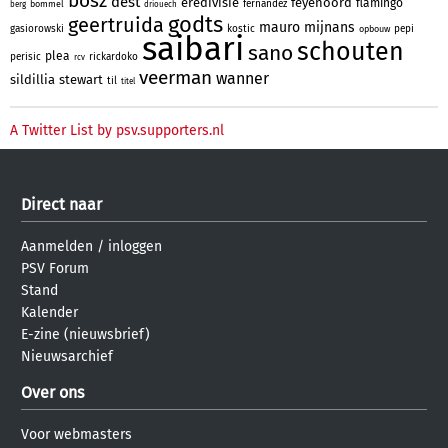
bosz
dest
eredivisie
feyenoord
flamingo
fernandez
bommel
berg
driouech
godts
geertruida
mauro
mijnans
gasiorowski
kostic
pepi
opbouw
saibari
schouten
sano
plea
perisic
rickardoko
rcv
veerman
wanner
sildillia
stewart
til
titel
A Twitter List by psv.supporters.nl
Direct naar
Aanmelden
/
inloggen
PSV Forum
Stand
Kalender
E-zine (nieuwsbrief)
Nieuwsarchief
Over ons
Voor webmasters