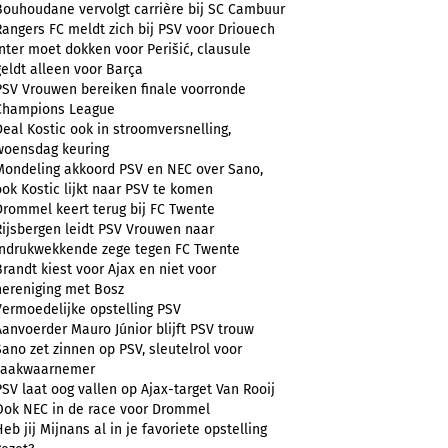
Bouhoudane vervolgt carrière bij SC Cambuur
Rangers FC meldt zich bij PSV voor Driouech
Inter moet dokken voor Perišić, clausule
geldt alleen voor Barça
PSV Vrouwen bereiken finale voorronde
Champions League
Deal Kostic ook in stroomversnelling,
woensdag keuring
Mondeling akkoord PSV en NEC over Sano,
ook Kostic lijkt naar PSV te komen
Drommel keert terug bij FC Twente
Rijsbergen leidt PSV Vrouwen naar
indrukwekkende zege tegen FC Twente
Brandt kiest voor Ajax en niet voor
hereniging met Bosz
Vermoedelijke opstelling PSV
Aanvoerder Mauro Júnior blijft PSV trouw
Sano zet zinnen op PSV, sleutelrol voor
zaakwaarnemer
PSV laat oog vallen op Ajax-target Van Rooij
Ook NEC in de race voor Drommel
Heb jij Mijnans al in je favoriete opstelling