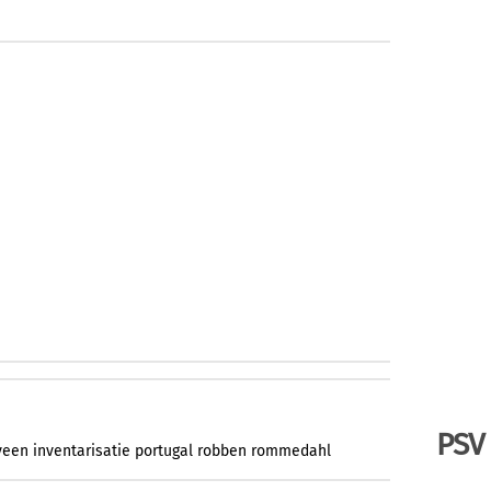
PSV
veen
inventarisatie
portugal
robben
rommedahl