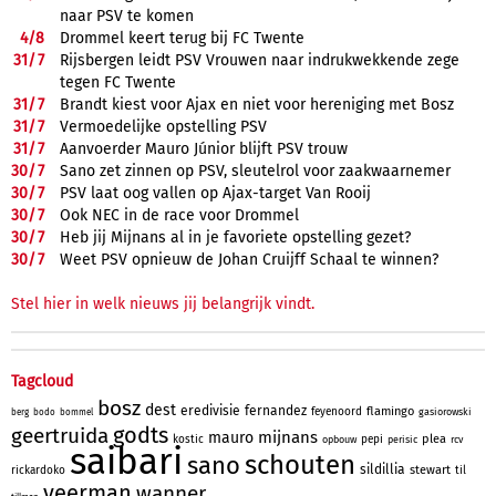
naar PSV te komen
4/
8
Drommel keert terug bij FC Twente
31/
7
Rijsbergen leidt PSV Vrouwen naar indrukwekkende zege
tegen FC Twente
31/
7
Brandt kiest voor Ajax en niet voor hereniging met Bosz
31/
7
Vermoedelijke opstelling PSV
31/
7
Aanvoerder Mauro Júnior blijft PSV trouw
30/
7
Sano zet zinnen op PSV, sleutelrol voor zaakwaarnemer
30/
7
PSV laat oog vallen op Ajax-target Van Rooij
30/
7
Ook NEC in de race voor Drommel
30/
7
Heb jij Mijnans al in je favoriete opstelling gezet?
30/
7
Weet PSV opnieuw de Johan Cruijff Schaal te winnen?
Stel hier in welk nieuws jij belangrijk vindt.
Tagcloud
bosz
dest
eredivisie
fernandez
flamingo
feyenoord
gasiorowski
berg
bodo
bommel
godts
geertruida
mijnans
mauro
plea
kostic
pepi
opbouw
perisic
rcv
saibari
schouten
sano
sildillia
stewart
rickardoko
til
veerman
wanner