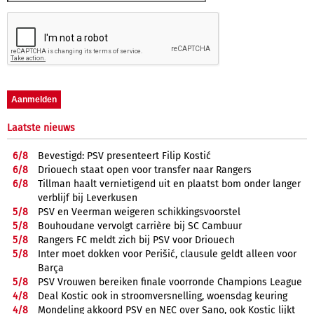
Laatste nieuws
6/
8
Bevestigd: PSV presenteert Filip Kostić
6/
8
Driouech staat open voor transfer naar Rangers
6/
8
Tillman haalt vernietigend uit en plaatst bom onder langer
verblijf bij Leverkusen
5/
8
PSV en Veerman weigeren schikkingsvoorstel
5/
8
Bouhoudane vervolgt carrière bij SC Cambuur
5/
8
Rangers FC meldt zich bij PSV voor Driouech
5/
8
Inter moet dokken voor Perišić, clausule geldt alleen voor
Barça
5/
8
PSV Vrouwen bereiken finale voorronde Champions League
4/
8
Deal Kostic ook in stroomversnelling, woensdag keuring
4/
8
Mondeling akkoord PSV en NEC over Sano, ook Kostic lijkt