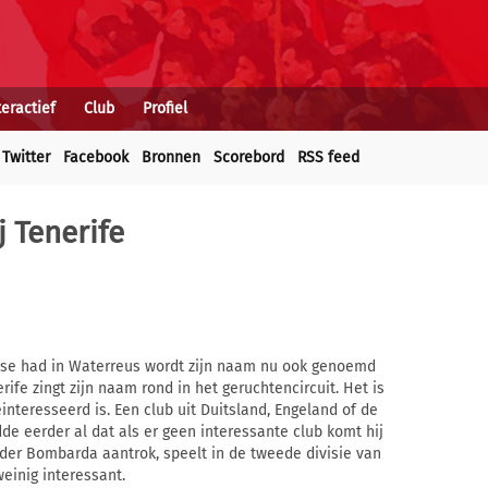
teractief
Club
Profiel
Twitter
Facebook
Bronnen
Scorebord
RSS feed
 Tenerife
sse had in Waterreus wordt zijn naam nu ook genoemd
rife zingt zijn naam rond in het geruchtencircuit. Het is
nteresseerd is. Een club uit Duitsland, Engeland of de
dde eerder al dat als er geen interessante club komt hij
eerder Bombarda aantrok, speelt in de tweede divisie van
weinig interessant.