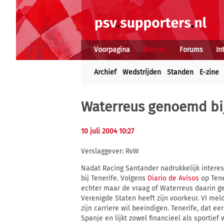
Voorpagina
Nieuws
Forums
In
Archief
Wedstrijden
Standen
E-zine
Waterreus genoemd bij
10 juli 2004 10:27
Verslaggever: RvW
Nadat Racing Santander nadrukkelijk intere
bij Tenerife. Volgens
Diario de Avisos
op Tene
echter maar de vraag of Waterreus daarin gei
Verenigde Staten heeft zijn voorkeur. VI mel
zijn carriere wil beeindigen. Tenerife, dat 
Spanje en lijkt zowel financieel als sportief 