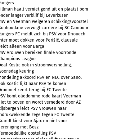
Rangers
Tillman haalt vernietigend uit en plaatst bom
onder langer verblijf bij Leverkusen
PSV en Veerman weigeren schikkingsvoorstel
Bouhoudane vervolgt carrière bij SC Cambuur
Rangers FC meldt zich bij PSV voor Driouech
Inter moet dokken voor Perišić, clausule
geldt alleen voor Barça
PSV Vrouwen bereiken finale voorronde
Champions League
Deal Kostic ook in stroomversnelling,
woensdag keuring
Mondeling akkoord PSV en NEC over Sano,
ook Kostic lijkt naar PSV te komen
Drommel keert terug bij FC Twente
PSV komt oliedomme rode kaart Veerman
niet te boven en wordt vernederd door AZ
Rijsbergen leidt PSV Vrouwen naar
indrukwekkende zege tegen FC Twente
Brandt kiest voor Ajax en niet voor
hereniging met Bosz
Vermoedelijke opstelling PSV