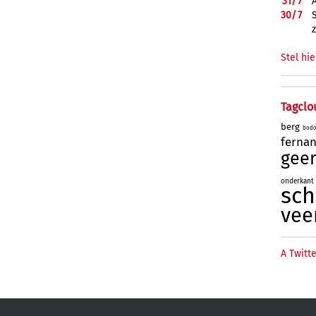
31/
7
30/
7
Stel hie
Tagclo
berg
bod
ferna
geer
onderkant
sc
vee
A Twitte