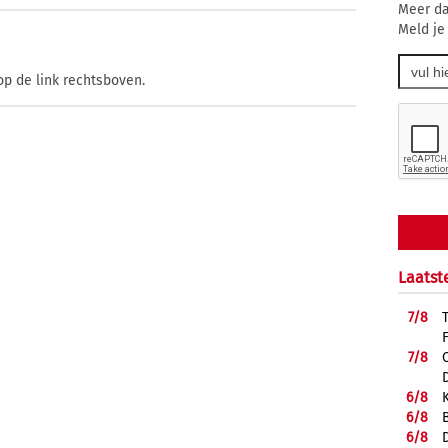
Meer da
Meld je
op de link rechtsboven.
Laatst
7/
8
7/
8
6/
8
6/
8
6/
8