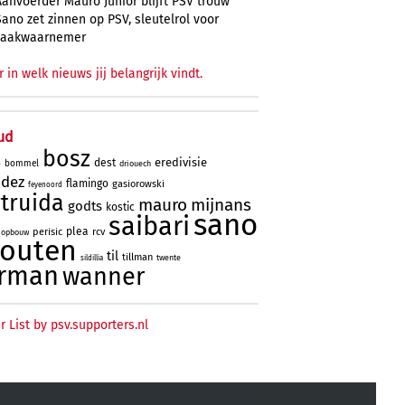
Aanvoerder Mauro Júnior blijft PSV trouw
Sano zet zinnen op PSV, sleutelrol voor
zaakwaarnemer
r in welk nieuws jij belangrijk vindt.
ud
bosz
eredivisie
dest
bommel
driouech
o
ndez
flamingo
gasiorowski
feyenoord
truida
mauro
mijnans
godts
kostic
sano
saibari
plea
perisic
rcv
opbouw
houten
til
tillman
twente
sildillia
rman
wanner
r List by psv.supporters.nl