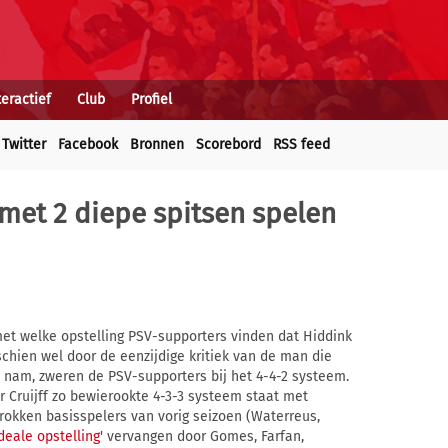
teractief
Club
Profiel
Twitter
Facebook
Bronnen
Scorebord
RSS feed
met 2 diepe spitsen spelen
met welke opstelling PSV-supporters vinden dat Hiddink
hien wel door de eenzijdige kritiek van de man die
e nam, zweren de PSV-supporters bij het 4-4-2 systeem.
or Cruijff zo bewierookte 4-3-3 systeem staat met
trokken basisspelers van vorig seizoen (Waterreus,
deale opstelling
' vervangen door Gomes, Farfan,