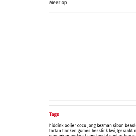
Meer op
Tags
hiddink
ooijer
cocu
jong
kezman
sibon
beasl
farfan
flanken
gomes
hesslink
kwijtgeraakt
n
vennegoor
verkiest
voeg
vogel
vonlanthen
w