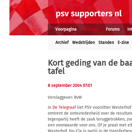
Voorpagina
Nieuws
Forums
In
Archief
Wedstrijden
Standen
E-zine
Kort geding van de baa
tafel
8 september 2004 07:01
Verslaggever: RvW
In
De Telegraaf
liet PSV voorzitter Westerho
omtrent de ontevredenheid over de resultate
tegenpartij heeft de zaak teruggetrokken, 
een voorwaarde voor ons. Of je praat met elk
Westerhof. Ho-Cla is partij in de transferbe