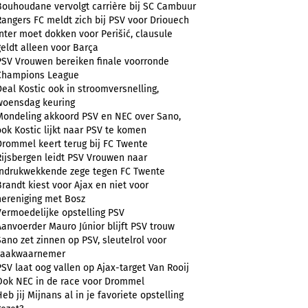
Bouhoudane vervolgt carrière bij SC Cambuur
Rangers FC meldt zich bij PSV voor Driouech
Inter moet dokken voor Perišić, clausule
geldt alleen voor Barça
PSV Vrouwen bereiken finale voorronde
Champions League
Deal Kostic ook in stroomversnelling,
woensdag keuring
Mondeling akkoord PSV en NEC over Sano,
ook Kostic lijkt naar PSV te komen
Drommel keert terug bij FC Twente
Rijsbergen leidt PSV Vrouwen naar
indrukwekkende zege tegen FC Twente
Brandt kiest voor Ajax en niet voor
hereniging met Bosz
Vermoedelijke opstelling PSV
Aanvoerder Mauro Júnior blijft PSV trouw
Sano zet zinnen op PSV, sleutelrol voor
zaakwaarnemer
PSV laat oog vallen op Ajax-target Van Rooij
Ook NEC in de race voor Drommel
Heb jij Mijnans al in je favoriete opstelling