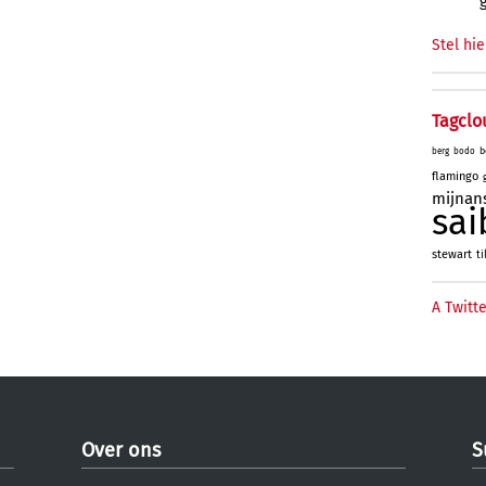
Stel hie
Tagclo
b
berg
bodo
flamingo
mijnan
sai
stewart
ti
A Twitte
Over ons
S