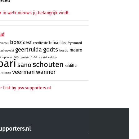
gezet?
r in welk nieuws jij belangrijk vindt.
ud
bosz
dest
fernandez
eredivisie
feyenoord
ommel
godts
geertruida
mauro
kostic
gasiorowski
s
plea
pepi
opbouw
perisic
rcv
rickardoko
bari
schouten
sano
sildillia
veerman
wanner
l
tillman
r List by psv.supporters.nl
upporters.nl