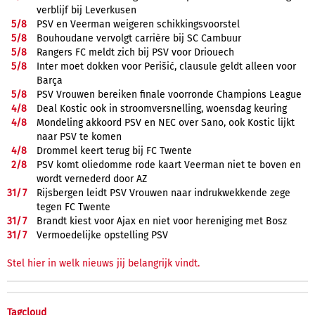
verblijf bij Leverkusen
5/
8
PSV en Veerman weigeren schikkingsvoorstel
5/
8
Bouhoudane vervolgt carrière bij SC Cambuur
5/
8
Rangers FC meldt zich bij PSV voor Driouech
5/
8
Inter moet dokken voor Perišić, clausule geldt alleen voor
Barça
5/
8
PSV Vrouwen bereiken finale voorronde Champions League
4/
8
Deal Kostic ook in stroomversnelling, woensdag keuring
4/
8
Mondeling akkoord PSV en NEC over Sano, ook Kostic lijkt
naar PSV te komen
4/
8
Drommel keert terug bij FC Twente
2/
8
PSV komt oliedomme rode kaart Veerman niet te boven en
wordt vernederd door AZ
31/
7
Rijsbergen leidt PSV Vrouwen naar indrukwekkende zege
tegen FC Twente
31/
7
Brandt kiest voor Ajax en niet voor hereniging met Bosz
31/
7
Vermoedelijke opstelling PSV
Stel hier in welk nieuws jij belangrijk vindt.
Tagcloud