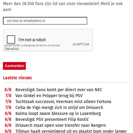
Meer dan 28.500 fans zijn lid van onze nieuwsbrief. Meld je ook
aan!
Laatste nieuws
8/
8
Bevestigd: Sano komt per direct over van NEC
7/
8
Van Ginkel en Pröpper terug bij PSV
7/
8
Tuchtzaak succesvol, Veerman mist alleen Fortuna
7/
8
Celta de Vigo mengt zich in strijd om Driouech
6/
8
Kalma loopt zware blessure op in Luxemburg
6/
8
Bevestigd: PSV presenteert Filip Kostić
6/
8
Driouech staat open voor transfer naar Rangers
6/
8
Tillman haalt vernietigend uit en plaatst bom onder langer