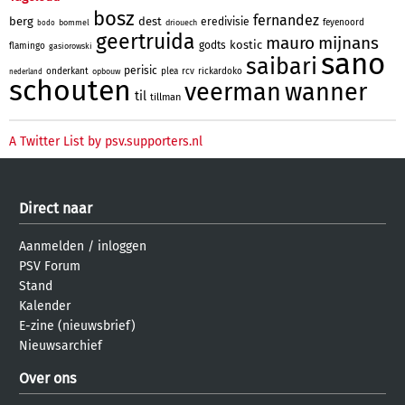
bosz
fernandez
berg
dest
eredivisie
feyenoord
bommel
driouech
bodo
geertruida
mauro
mijnans
kostic
godts
flamingo
gasiorowski
sano
saibari
perisic
onderkant
plea
rcv
rickardoko
opbouw
nederland
schouten
veerman
wanner
til
tillman
A Twitter List by psv.supporters.nl
Direct naar
Aanmelden
/
inloggen
PSV Forum
Stand
Kalender
E-zine (nieuwsbrief)
Nieuwsarchief
Over ons